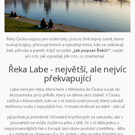
Řeky Česka nejsou jen vodní toky. Jsou to živé tepny země, které
tvarují krajiny, přesoují historii a vytvářejí místa, kde se setkávají
lidé, příroda a paměť. Když se ptáte
„Jak popsat Řeků?“
, nejde
jen o to, jak vypadají. Jde o to, co znamenají.
Řeka Labe - největší, ale nejvíc
překvapující
Labe není jen řeka, která teče z Německa do Česka a pak do
Nizozemska. Je to příběh, který se táhne skrz staletí. V Česku
začíná v Krkonoších, kde se z ní stává vodní proud, který odvádí
dešťovou vodu z nejvyšších hor. V Hradci Králové se mění - zde už
není jen voda, ale živý prostor. Kde se koupají děti, kde plují čluny,
Její průtok je průměrně 150 metrů krychlových za sekundu, ale v
kde se na břehu svačí rodiny v neděli. V Praze se Labe stává
povodních se může zvýšit na přes 2 000. To z ní dělá jednu z
symbolem. Přes mosty, které stály už za Karla IV., teče přes
nejvýznamnějších řek v Evropě. Její název pochází z keltštiny -
Albis
historická jádra města. Její vodní hladina se mění podle ročních
- a v češtině se objevuje už v 10. století. Labe je také důležitá pro
období: v zimě klidná a ledová, v jarních povodních divoká a