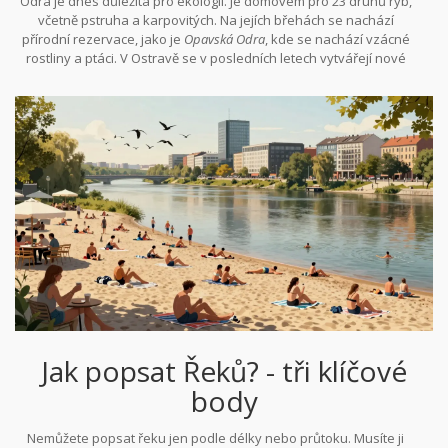
Odra je dnes důležitá pro ekologii. Je domovem pro 23 druhů ryb,
čistíren v Ostravě a Zlíně se obsah těžkých kovů snížil o 70 %.
včetně pstruha a karpovitých. Na jejích břehách se nachází
přírodní rezervace, jako je
Opavská Odra
, kde se nachází vzácné
rostliny a ptáci. V Ostravě se v posledních letech vytvářejí nové
chodníky a parky podél řeky - místa, kde lidé přijíždějí na
procházku, ne jen na práci.
Jak popsat Řeků? - tři klíčové
body
Nemůžete popsat řeku jen podle délky nebo průtoku. Musíte ji