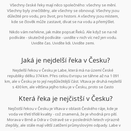
Všechny české řeky mají něco společného: všechny se mění.
Všechny byly znečištěny, ale všechny se obnovují. Všechny jsou
důležité pro vodu, pro život, pro historii. A všechny jsou místem,
kde se člověk může zastavit, dívat se na vodu a přemýšlet.
Nikdo vám neřekne, jak máte popsat Řeků. Ale když se na ně
podíváte - skutečně podíváte - uvidíte v nich víc než jen vodu.
Uvidíte čas. Uvidíte lidi. Uvidíte zemi.
Jaká je nejdelší řeka v Česku?
Nejdelší řekou v Česku je Labe, která má na území České
republiky délku 374 km. Přes celou Evropu se táhne až na 1 091
km, ale v Česku je to její nejdůležitější část. Vltava je druhá nejdelší
s 430 km, ale většina jejího toku je v Česku, proto se často
považuje za hlavní řeku.
Která řeka je nejčistší v Česku?
Nejčistší řekou v Česku je Vltava v oblasti Českého ráje, kde je
voda ve třetí třídě kvality - což znamená, že je vhodná pro pítí.
Morava v Brně a Odra v Ostravě se v posledních letech výrazně
zlepšily, ale stále mají větší zatížení průmyslovými odpady. Labe v
Ústí nad Labem je stále v druhé třídě, což znamená, že je