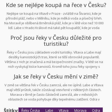
Kde se nejlépe koupá na řece v Česku?
bezpečná pro koupání, ale ne pro pitnou vodu.
Nejlépe se koupá na Vltavě v Praze - zvláště na Štvanici, kde je
přírodní pláž, nebo v Mělníku, kde je mělká voda a písečný břeh.
Na Moravě je oblíbená Brněnská pláž, kde je v létě více než 10 000
lidí. Labe v Hradci Králové má také pět koupališť, kde je voda
kontrolována denně. Všechna tato místa mají certifikovanou
Proč jsou řeky v Česku důležité pro
kvalitu vody podle evropských směrnic.
turistiku?
Řeky v Česku jsou základem vodní turistiky. Vltava a Labe mají
desítky kanoistických tras, které se těší obrovské popularitě.
Většina z nich je značená a má bezpečnostní značky. V létě se na
nich vyskytují tisíce kanoistů. Kromě toho jsou řeky spojeny s
historickými městy - Praha, Český Krumlov, Hradec Králové - což je
Jak se řeky v Česku mění v zimě?
činí ideálními pro rodinné výlety. Díky tomu je vodní turistika v
Česku jednou z nejrychleji rostoucích činností.
V zimě se většina řek v Česku zamrzá, ale ne úplně. Labe a Vltava
mají větší průtok, takže zůstávají otevřené v některých částech.
Morava v Brně je často částečně zamrzlá, ale v městských
oblastech se voda pohybuje díky tepelnému zatížení. Odra v
Ostravě se v zimě zcela nezamrzá - díky průmyslovým odpadním
vodám, které jsou teplejší. V zimě je na řekách méně lidí, ale
Štítky:
Řeky Česka
Labe
Vltava
Morava
Odra