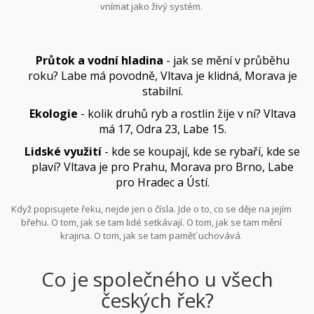
vnímat jako živý systém.
Průtok a vodní hladina
- jak se mění v průběhu
roku? Labe má povodně, Vltava je klidná, Morava je
stabilní.
Ekologie
- kolik druhů ryb a rostlin žije v ní? Vltava
má 17, Odra 23, Labe 15.
Lidské využití
- kde se koupají, kde se rybaří, kde se
plaví? Vltava je pro Prahu, Morava pro Brno, Labe
pro Hradec a Ústí.
Když popisujete řeku, nejde jen o čísla. Jde o to, co se děje na jejím
břehu. O tom, jak se tam lidé setkávají. O tom, jak se tam mění
krajina. O tom, jak se tam paměť uchovává.
Co je společného u všech
českých řek?