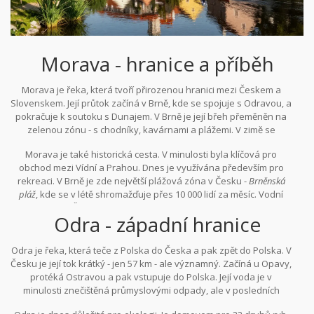
Morava - hranice a příběh
Morava je řeka, která tvoří přirozenou hranici mezi Českem a
Slovenskem. Její průtok začíná v Brně, kde se spojuje s Odravou, a
pokračuje k soutoku s Dunajem. V Brně je její břeh přeměněn na
zelenou zónu - s chodníky, kavárnami a plážemi. V zimě se
zamrzá, ale v létě je plná života. Její průtok je průměrně 80 m³/s,
Morava je také historická cesta. V minulosti byla klíčová pro
což je méně než u Labe, ale více než u mnoha jiných řek v regionu.
obchod mezi Vídní a Prahou. Dnes je využívána především pro
rekreaci. V Brně je zde největší plážová zóna v Česku -
Brněnská
pláž
, kde se v létě shromažďuje přes 10 000 lidí za měsíc. Vodní
nádrže jako Štěnovická a Křešín zajišťují stabilitu průtoku i pro
Odra - západní hranice
zemědělství v okolí.
Odra je řeka, která teče z Polska do Česka a pak zpět do Polska. V
Česku je její tok krátký - jen 57 km - ale významný. Začíná u Opavy,
protéká Ostravou a pak vstupuje do Polska. Její voda je v
minulosti znečištěná průmyslovými odpady, ale v posledních
deseti letech se její kvalita výrazně zlepšila. Díky modernizaci