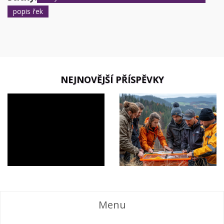
mnoho rybářů se vrací - zvláště k rybáření na pstruhy a kapry.
popis řek
NEJNOVĚJŠÍ PŘÍSPĚVKY
Menu