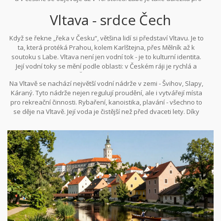
dopravu: v minulosti byla hlavní cestou pro obchod s solí, dřevem
nezvládnutelná. V létě se na jejích břehách vyskytují stovky lidí -
Vltava - srdce Čech
a kovem. Dnes je využívána pro vodní turistiku a energetiku -
koupající se, rybařící, jen sedící a dívející se na vodu.
vodní elektrárny v Ústí nad Labem a Litoměřicích dodávají energii
tisícům domácností.
Když se řekne „řeka v Česku“, většina lidí si představí Vltavu. Je to
ta, která protéká Prahou, kolem Karlštejna, přes Mělník až k
soutoku s Labe. Vltava není jen vodní tok - je to kulturní identita.
Její vodní toky se mění podle oblasti: v Českém ráji je rychlá a
skálovlivá, v blízkosti Českého Krumlova klidná a zrcadlová. V
Na Vltavě se nachází největší vodní nádrže v zemi - Švihov, Slapy,
Praze se stává centrem města. Na jejích břehách stojí Hradčany,
Káraný. Tyto nádrže nejen regulují proudění, ale i vytvářejí místa
Národní divadlo, Kampa a Štvanice. Její průtok je průměrně 120
pro rekreační činnosti. Rybaření, kanoistika, plavání - všechno to
m³/s, ale v zimě se může snížit na 30, zatímco v jarních povodních
se děje na Vltavě. Její voda je čistější než před dvaceti lety. Díky
překročí 3 000.
zákazům odpadu a moderním čistírnám se kvalita vody zlepšila o
40 % od roku 2005. Vltava je také domovem pro 17 druhů ryb,
včetně pstruha, kapra a lince.