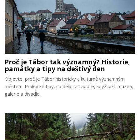
Proč je Tábor tak významný? Historie,
památky a tipy na deštivý den
Objevte, proč je Tábor historicky a kulturně významným
městem. Praktické tipy, co dělat v Táboře, když prší: muzea,
galerie a divadlo.