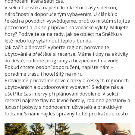
hodnocení, která šetří čas.
V sekci Turistika najdete konkrétní trasy s délkou,
náročností a doporučeným vybavením. U článků o
řekách a povodích vysvětlujeme, proč to místům stojí za
pozornost a jak se připravit na vodácké výlety. Milujete
hory? Podívejte se na rady, jak se obléct na Sněžku v
létě nebo kdy vytáhnout teplou bundu.
Jak začít plánovat? Vyberte region, porovnejte
ubytování a přečtěte si recenze. Máme i tipy na aktivity
do deště, rodinné programy a bezpečnost na vodě.
Pokud chcete osobní doporučení, napište nám –
poradíme trasu i hotel šitý na míru.
Pravidelně přidáváme nové články o českých regionech,
ubytováních a outdoorovém vybavení. Sledujte nás a
ušetříte čas i nervy při plánování dovolené. V sekci
recenzí najdete tipy na levné hotely, rodinné penziony a
luxusní pobyty s hodnocením uživatelů a praktickými
fotkami. S námi najdeš správný hotel pro každou cestu.