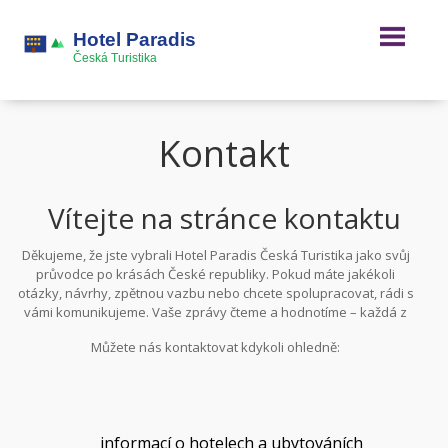
Kontakt
Vítejte na stránce kontaktu
Děkujeme, že jste vybrali Hotel Paradis Česká Turistika jako svůj
průvodce po krásách České republiky. Pokud máte jakékoli
otázky, návrhy, zpětnou vazbu nebo chcete spolupracovat, rádi s
vámi komunikujeme. Vaše zprávy čteme a hodnotíme – každá z
nich nám pomáhá zlepšovat naši službu a lépe sloužit turistům
Můžete nás kontaktovat kdykoli ohledně:
jako vy.
informací o hotelech a ubytováních