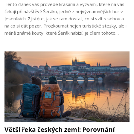
Tento článek vás provede krásami a výzvami, které na vás
čekají při návštěvě Šeráku, jedné z nejvýznamnějších hor v
Jeseníkách. Zjistěte, jak se tam dostat, co si vzít s sebou a
na co si dát pozor. Prozkoumat nejen turistické stezky, ale i
méně známé kouty, které Šerák nabízí, je cílem tohoto
průvodce. Poskytneme vám také praktické tipy a rady, jak si
vaši výpravu co nejvíce užít, ať už jdete sami, s přáteli nebo s
rodinou.
Větší řeka českých zemí: Porovnání