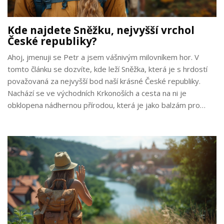
Kde najdete Sněžku, nejvyšší vrchol
České republiky?
Ahoj, jmenuji se Petr a jsem vášnivým milovníkem hor. V
tomto článku se dozvíte, kde leží Sněžka, která je s hrdostí
považovaná za nejvyšší bod naší krásné České republiky.
Nachází se ve východních Krkonoších a cesta na ni je
obklopena nádhernou přírodou, která je jako balzám pro
duši. Nejenže vám představím, jak se tam dostat, ale také co
všechno můžete zažít během výstupu na její vrchol. Nemůžu
se dočkat, až s vámi sdílím své osobní zážitky a tipy na túry.