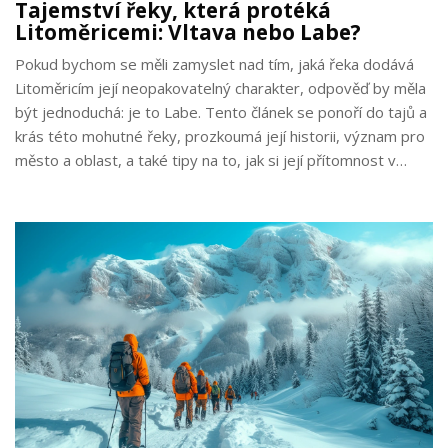
Tajemství řeky, která protéká
Litoměricemi: Vltava nebo Labe?
Pokud bychom se měli zamyslet nad tím, jaká řeka dodává
Litoměricím její neopakovatelný charakter, odpověď by měla
být jednoduchá: je to Labe. Tento článek se ponoří do tajů a
krás této mohutné řeky, prozkoumá její historii, význam pro
město a oblast, a také tipy na to, jak si její přítomnost v
Litoměricích nejvíce užít.