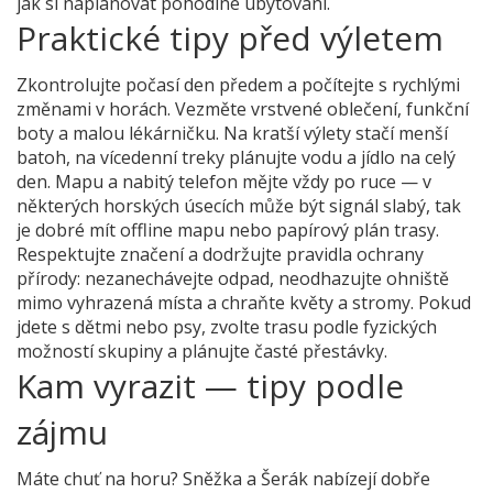
jak si naplánovat pohodlné ubytování.
Praktické tipy před výletem
Zkontrolujte počasí den předem a počítejte s rychlými
změnami v horách. Vezměte vrstvené oblečení, funkční
boty a malou lékárničku. Na kratší výlety stačí menší
batoh, na vícedenní treky plánujte vodu a jídlo na celý
den. Mapu a nabitý telefon mějte vždy po ruce — v
některých horských úsecích může být signál slabý, tak
je dobré mít offline mapu nebo papírový plán trasy.
Respektujte značení a dodržujte pravidla ochrany
přírody: nezanechávejte odpad, neodhazujte ohniště
mimo vyhrazená místa a chraňte květy a stromy. Pokud
jdete s dětmi nebo psy, zvolte trasu podle fyzických
možností skupiny a plánujte časté přestávky.
Kam vyrazit — tipy podle
zájmu
Máte chuť na horu? Sněžka a Šerák nabízejí dobře