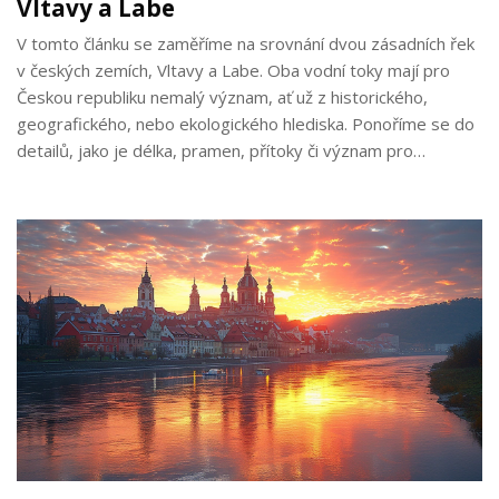
Vltavy a Labe
V tomto článku se zaměříme na srovnání dvou zásadních řek
v českých zemích, Vltavy a Labe. Oba vodní toky mají pro
Českou republiku nemalý význam, ať už z historického,
geografického, nebo ekologického hlediska. Ponoříme se do
detailů, jako je délka, pramen, přítoky či význam pro
obyvatelstvo. Zajímavosti a tipy pro cestovatele nesmějí
chybět.