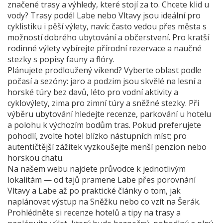
značené trasy a výhledy, které stojí za to. Chcete klid u
vody? Trasy podél Labe nebo Vltavy jsou ideální pro
cyklistiku i pěší výlety, navíc často vedou přes města s
možností dobrého ubytování a občerstvení. Pro kratší
rodinné výlety vybírejte přírodní rezervace a naučné
stezky s popisy fauny a flóry.
Plánujete prodloužený víkend? Vyberte oblast podle
počasí a sezóny: jaro a podzim jsou skvělé na lesní a
horské túry bez davů, léto pro vodní aktivity a
cyklovýlety, zima pro zimní túry a sněžné stezky. Při
výběru ubytování hledejte recenze, parkování u hotelu
a polohu k výchozím bodům tras. Pokud preferujete
pohodlí, zvolte hotel blízko nástupních míst; pro
autentičtější zážitek vyzkoušejte menší penzion nebo
horskou chatu.
Na našem webu najdete průvodce k jednotlivým
lokalitám — od tajů pramene Labe přes porovnání
Vltavy a Labe až po praktické články o tom, jak
naplánovat výstup na Sněžku nebo co vzít na Šerák.
Prohlédněte si recenze hotelů a tipy na trasy a