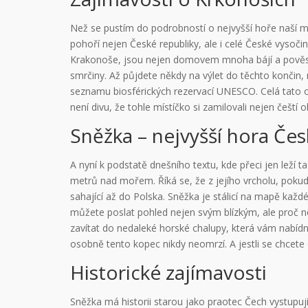
Než se pustím do podrobností o nejvyšší hoře naší m
pohoří nejen České republiky, ale i celé České vysoč
Krakonoše, jsou nejen domovem mnoha bájí a pověstí,
smrčiny. Až půjdete někdy na výlet do těchto končin,
seznamu biosférických rezervací UNESCO. Celá tato ob
není divu, že tohle místíčko si zamilovali nejen čeští 
Sněžka – nejvyšší hora Čes
A nyní k podstatě dnešního textu, kde přeci jen leží
metrů nad mořem. Říká se, že z jejího vrcholu, poku
sahající až do Polska. Sněžka je stálicí na mapě ka
můžete poslat pohled nejen svým blízkým, ale proč n
zavítat do nedaleké horské chalupy, která vám nabídne
osobně tento kopec nikdy neomrzí. A jestli se chcete d
Historické zajímavosti
Sněžka má historii starou jako praotec Čech vystupujíc