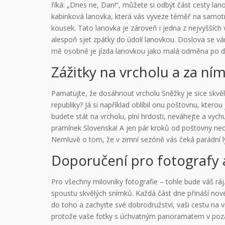
říká: „Dnes ne, Dan!“, můžete si odbýt část cesty l
kabinková lanovka, která vás vyveze téměř na samotn
kousek. Tato lanovka je zároveň i jedna z nejvyšších
alespoň sjet zpátky do údolí lanovkou. Doslova se vá
mě osobně je jízda lanovkou jako malá odměna po d
Zážitky na vrcholu a za ní
Pamatujte, že dosáhnout vrcholu Sněžky je sice skvělý 
republiky? Já si například oblíbil onu poštovnu, kterou
budete stát na vrcholu, plní hrdosti, neváhejte a vyc
pramínek Slovenska! A jen pár kroků od poštovny neop
Nemluvě o tom, že v zimní sezóně vás čeká parádní 
Doporučení pro fotografy 
Pro všechny milovníky fotografie – tohle bude váš rá
spoustu skvělých snímků. Každá část dne přináší nové
do toho a zachyťte své dobrodružství, vaši cestu na
protože vaše fotky s úchvatným panoramatem v pozad