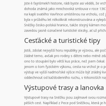
Jste-li fajnšmekři historie, rádi byste asi věděli, ž
dohoda známá jako mnichovská smlouva v roce 1367. D
na kapli svatého Vavřince umístěnou na vrcholu, což j
byla v průběhu let několikrát rekonstruována a vylep
Sněžky česko-polská hranice, takže stejný kámen moh
zavedou jasně označené turistické stezky, ať už přic
Cesťácké a turistické tipy
Jistě, zdolat nejvyšší horu republiky je výzvou, ale 
žádné terno, avšak pro rodiny s dětmi nebo méně zd
ono to stoupání bylo větší kus práce, než jsem čekal.
jenom o tom fyzickém výkonu, cesta na vrchol je o p
výstup ve vyšší nadmořské výšce může být zrádný kv
oddechnout od každodenního ruchu, v Krkonoších najdet
Výstupové trasy a lanovka
Výstupové trasy na Sněžku jsou zajímavé svou rozmanit
pěších cest. Například z Pece pod Sněžkou, která je