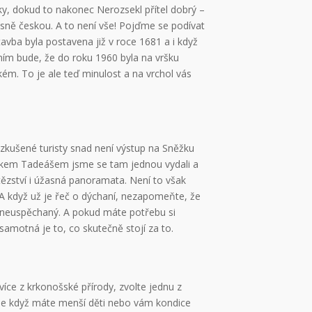
íky, dokud to nakonec Nerozsekl přítel dobrý –
sně českou. A to není vše! Pojďme se podívat
avba byla postavena již v roce 1681 a i když
ním bude, že do roku 1960 byla na vršku
ém. To je ale teď minulost a na vrchol vás
o zkušené turisty snad není výstup na Sněžku
lukem Tadeášem jsme se tam jednou vydali a
ítězství i úžasná panoramata. Není to však
A když už je řeč o dýchaní, nezapomeňte, že
a neuspěchaný. A pokud máte potřebu si
samotná je to, co skutečně stojí za to.
více z krkonošské přírody, zvolte jednu z
 Ale když máte menší děti nebo vám kondice