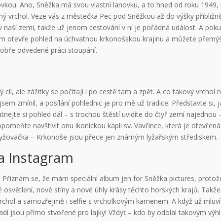
anovkou. Ano, Sněžka má svou vlastní lanovku, a to hned od roku 1949
ý vrchol. Veze vás z městečka Pec pod Sněžkou až do výšky přibližně
 v naší zemi, takže už jenom cestování v ní je pořádná událost. A po
m otevře pohled na úchvatnou krkonošskou krajinu a můžete přemýšlet
obře odvedené práci stoupání.
m
cíl, ale zážitky se počítají i po cestě tam a zpět. A co takový vrchol 
 jsem zmínil, a posílání pohlednic je pro mě už tradice. Představte si, 
hutnejte si pohled dál – s trochou štěstí uvidíte do čtyř zemí najedn
omeňte navštívit onu ikonickou kapli sv. Vavřince, která je otevřená
lyžovačka – Krkonoše jsou přece jen známým lyžařským střediskem.
a Instagram
j. Přiznám se, že mám speciální album jen for Sněžka pictures, proto
 osvětlení, nové stíny a nové úhly krásy těchto horských krajů. Takž
 vrchol a samozřejmě i selfie s vrcholkovým kamenem. A když už mluví
í jsou přímo stvořené pro lajky! Vždyť – kdo by odolal takovým výh