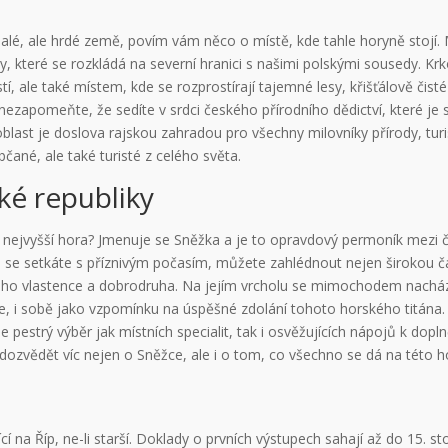
alé, ale hrdé země, povím vám něco o místě, kde tahle horyně stojí
iny, které se rozkládá na severní hranici s našimi polskými sousedy. 
 ale také místem, kde se rozprostírají tajemné lesy, křišťálově čis
 nezapomeňte, že sedíte v srdci českého přírodního dědictví, které j
last je doslova rajskou zahradou pro všechny milovníky přírody, turi
občané, ale také turisté z celého světa.
ké republiky
 ta nejvyšší hora? Jmenuje se Sněžka a je to opravdový permoník mez
d se setkáte s příznivým počasím, můžete zahlédnout nejen širokou 
ždého vlastence a dobrodruha. Na jejím vrcholu se mimochodem nacház
e, i sobě jako vzpomínku na úspěšné zdolání tohoto horského titána.
 pestrý výběr jak místních specialit, tak i osvěžujících nápojů k dopl
ozvědět víc nejen o Sněžce, ale i o tom, co všechno se dá na této hoře
í na Říp, ne-li starší. Doklady o prvních výstupech sahají až do 15. st