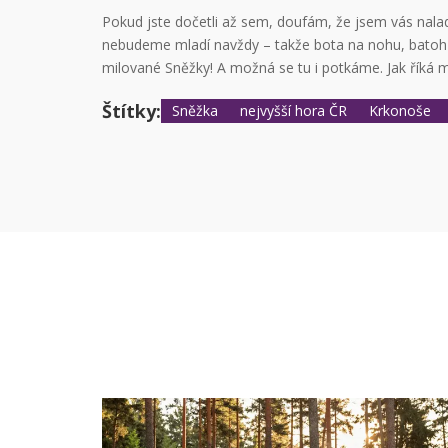
Pokud jste dočetli až sem, doufám, že jsem vás nala
nebudeme mladí navždy – takže bota na nohu, batoh
milované Sněžky! A možná se tu i potkáme. Jak říká m
Štítky:
Sněžka
nejvyšší hora ČR
Krkonoše