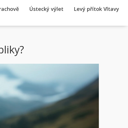
rrachově
Ústecký výlet
Levý přítok Vltavy
liky?