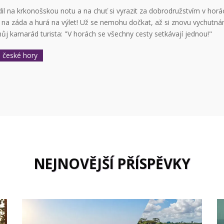
dil na krkonošskou notu a na chuť si vyrazit za dobrodružstvím v hor
 na záda a hurá na výlet! Už se nemohu dočkat, až si znovu vychut
ůj kamarád turista: "V horách se všechny cesty setkávají jednou!"
české hory
NEJNOVĚJŠÍ PŘÍSPĚVKY