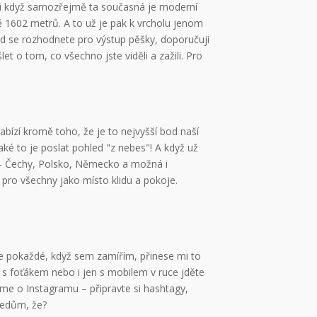
, i když samozřejmě ta současná je moderní
 1602 metrů. A to už je pak k vrcholu jenom
kud se rozhodnete pro výstup pěšky, doporučuji
 o tom, co všechno jste viděli a zažili. Pro
nabízí kromě toho, že je to nejvyšší bod naší
jaké to je poslat pohled "z nebes"! A když už
ou – Čechy, Polsko, Německo a možná i
 pro všechny jako místo klidu a pokoje.
že pokaždé, když sem zamířím, přinese mi to
e s foťákem nebo i jen s mobilem v ruce jděte
me o Instagramu – připravte si hashtagy,
ledům, že?