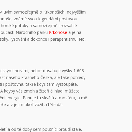
. Mluvím samozřejmě o Krkonoších, nejvyšším
Krkonoše, známé svou legendární postavou
té horské potoky a samozřejmě i rozsáhlé
e součástí Národního parku
Krkonoše
a je na
stiky, lyžování a dokonce i parapentismu! No,
i českými horami, neboť dosahuje výšky 1 603
část našeho krásného Česka, ale také pohledy
í i poštovna, takže když tam vystoupáte,
 A kdyby vás zmohla žízeň či hlad, můžete
nění energie. Panuje tu skvělá atmosféra, a mě
 a v jejím okolí zažít, čtěte dál!
oletí a od té doby sem poutníci proudí stále.