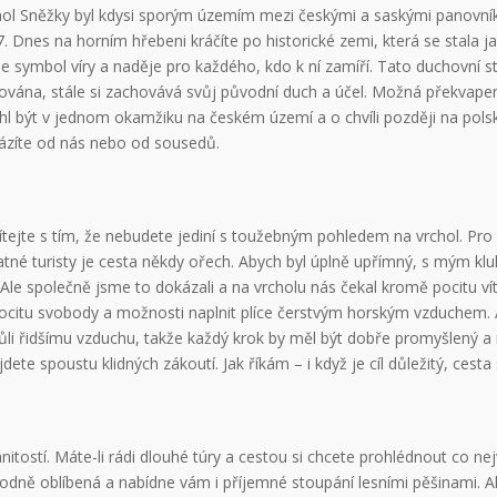
e vrchol Sněžky byl kdysi sporým územím mezi českými a saskými panovn
nes na horním hřebeni kráčíte po historické zemi, která se stala ja
e symbol víry a naděje pro každého, kdo k ní zamíří. Tato duchovní st
šována, stále si zachovává svůj původní duch a účel. Možná překvape
l být v jednom okamžiku na českém území a o chvíli později na polsk
házíte od nás nebo od sousedů.
počítejte s tím, že nebudete jediní s toužebným pohledem na vrchol. Pr
atné turisty je cesta někdy ořech. Abych byl úplně upřímný, s mým k
 Ale společně jsme to dokázali a na vrcholu nás čekal kromě pocitu v
ocitu svobody a možnosti naplnit plíce čerstvým horským vzduchem. 
ůli řidšímu vzduchu, takže každý krok by měl být dobře promyšlený 
e spoustu klidných zákoutí. Jak říkám – i když je cíl důležitý, cesta 
ostí. Máte-li rádi dlouhé túry a cestou si chcete prohlédnout co nej
 hodně oblíbená a nabídne vám i příjemné stoupání lesními pěšinami.