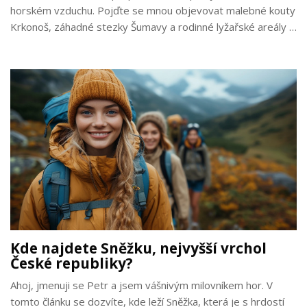
horském vzduchu. Pojďte se mnou objevovat malebné kouty
Krkonoš, záhadné stezky Šumavy a rodinné lyžařské areály v
Jizerských horách. Mám pro vás spoustu tipů na ubytování a
aktivní odpočinek, které vám zpříjemní pobyt. A pokud jste
jako já a už se nemůžete dočkat, až si znovu uvážete na
nohy lyže a vyrazíte na svah, jste na správném místě. Tento
článek je vaší vstupenkou do světa horské magie!
Kde najdete Sněžku, nejvyšší vrchol
České republiky?
Ahoj, jmenuji se Petr a jsem vášnivým milovníkem hor. V
tomto článku se dozvíte, kde leží Sněžka, která je s hrdostí