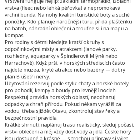
Vrstvení funguje nejlíp: základní termoprádlo, izolační
vrstva (fleec nebo lehká péřovka) a nepromokavá
vrchní bunda. Na nohy kvalitní turistické boty a suché
ponožky. Kdo plánuje náročnější túru, přidá pláštěnku
na batoh, náhradní oblečení a troufne si i na mapu a
kompas.
Pro rodiny s dětmi hledejte kratší okruhy s
odpočinkovými místy a atrakcemi (lanové parky,
rozhledny, aquaparky v Špindlerově Mlýně nebo
Harrachově). Když prší, v horských střediscích často
najdete muzea, kryté atrakce nebo bazény — dobrý
plán B ušetří nervy.
Ubytování rezervuj podle stylu: chaty a horské hotely
pro pohodlí, kempy a boudy pro levnější nocleh.
Respektuj pravidla horských oblastí, neodhazuj
odpadky a chraň přírodu. Pokud někam vyrážíš za
vodou, třeba sjíždět Otavu, zkontroluj stav řeky a
bezpečnostní pravidla.
Krátké shrnutí: naplánuj trasu realisticky, sleduj počasí,
vrstvi oblečení a měj vždy dost vody a jídla. České hory
jsou dostupné a krásné — s trochou přípravy si výlet