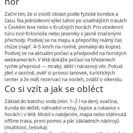
hor
Začni tím, že si zvolíš oblast podle fyzické kondice a
času. Na jednodenní výlet sáhni po snadnějších trasách
v Českém lese nebo v Krušných horách. Pro vícedenní
túru zvol Krkonoše nebo Jeseníky s jasně značenými
přechody. Podívej se na mapu a přepočítej reálný čas
chůze (např. 4–5 km/h na rovině, pomaleji do kopce).
Podívej se na aktuální počasí a předpověď na horských
webkamerách. V létě dokáže počasí na hřebenech
rychle přepnout — mraky, déšť i nárazový vítr. Pokud
jdeš v sezóně, ověř si provoz lanovek, turistických
center a že máš rezervaci na nocleh, zvlášť o víkendu.
Co si vzít a jak se obléct
Základ do batohu: voda (min. 1–2 l na den), svačina,
bunda do deště, náhradní vrstvy, čepice a rukavice v
horách i v létě. Mobil s nabíjením, mapa nebo stáhnutá
offline trasa, první pomoc a pár základních nástrojů
(multitool, čelovka).