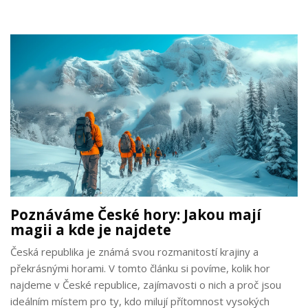
zvolit a proč není třeba podcenit ani výběr správných
doplňků. Tato doporučení vám pomohou užít si váš pobyt v
přírodě do maxima, ať už počasí udělá cokoliv.
Poznáváme České hory: Jakou mají
magii a kde je najdete
Česká republika je známá svou rozmanitostí krajiny a
překrásnými horami. V tomto článku si povíme, kolik hor
najdeme v České republice, zajímavosti o nich a proč jsou
ideálním místem pro ty, kdo milují přítomnost vysokých