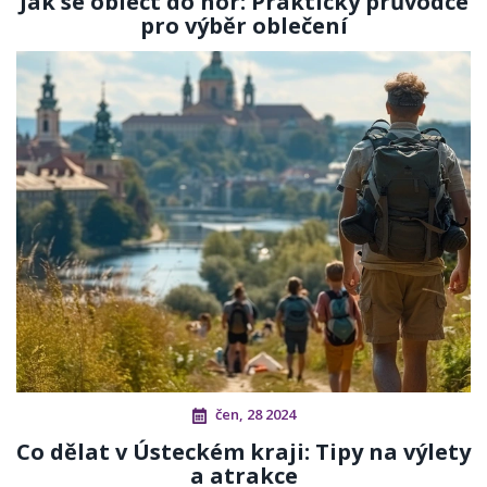
Jak se obléct do hor: Praktický průvodce
pro výběr oblečení
čen, 28 2024
Co dělat v Ústeckém kraji: Tipy na výlety
a atrakce