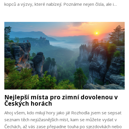
kopců a výzvy, které nabízejí. Poznáme nejen čísla, ale i
příběhy a tipy na nezapomenutelné výlety do našich pohoří.
Nejlepší místa pro zimní dovolenou v
Českých horách
Ahoj všem, kdo milují hory jako já! Rozhodla jsem se sepsat
seznam těch nejúžasnějších míst, kam se můžete vydat v
Čechách, až vás zase přepadne touha po sjezdovkách nebo