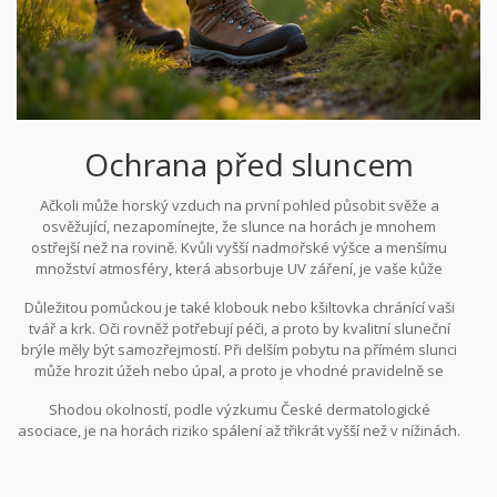
Ochrana před sluncem
Ačkoli může horský vzduch na první pohled působit svěže a
osvěžující, nezapomínejte, že slunce na horách je mnohem
ostřejší než na rovině. Kvůli vyšší nadmořské výšce a menšímu
množství atmosféry, která absorbuje UV záření, je vaše kůže
vystavena většímu riziku. Proto je nezbytné se při plánování
Důležitou pomůckou je také klobouk nebo kšiltovka chránící vaši
výprav do
českých hor
důkladně připravit na ochranu před
tvář a krk. Oči rovněž potřebují péči, a proto by kvalitní sluneční
sluncem. Opalovací krémy s ochranným faktorem alespoň 30 by
brýle měly být samozřejmostí. Při delším pobytu na přímém slunci
měly být vždy ve vašem batohu. Nezapomínejte na nanášení
může hrozit úžeh nebo úpal, a proto je vhodné pravidelně se
každé dvě hodiny a po každém pocení či koupání. Oblečení by
schovávat ve stínu, pokud možno během největšího slunečního
mělo mít dlouhé rukávy, ať už se jedná o lehké košile nebo
Shodou okolností, podle výzkumu České dermatologické
žáru, tedy mezi dvanáctou a třetí hodinou odpoledne.
speciální oblečení s UV filtrem.
asociace, je na horách riziko spálení až třikrát vyšší než v nížinách.