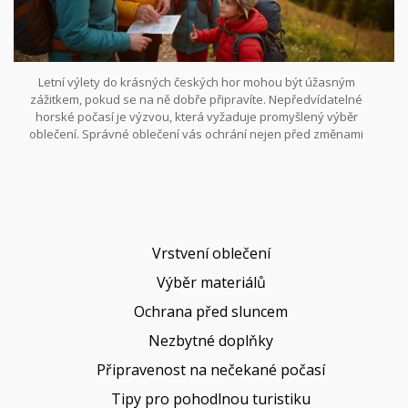
Letní výlety do krásných českých hor mohou být úžasným
zážitkem, pokud se na ně dobře připravíte. Nepředvídatelné
horské počasí je výzvou, která vyžaduje promyšlený výběr
oblečení. Správné oblečení vás ochrání nejen před změnami
teplot, ale také před sluncem a vlhkostí. Pojďme si společně projít
pár tipů, které vám pomohou nejen zůstat v suchu, ale také se cítit
pohodlně po celý den.
Vrstvení oblečení
Výběr materiálů
Ochrana před sluncem
Nezbytné doplňky
Připravenost na nečekané počasí
Tipy pro pohodlnou turistiku