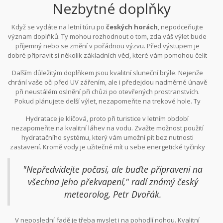
Nezbytné doplňky
vlhkosti, což je další krok k ochraně před škodlivými vlivy slunce.
Když se vydáte na letní túru po
českých horách
, nepodceňujte
význam doplňků. Ty mohou rozhodnout o tom, zda váš výlet bude
příjemný nebo se změní v pořádnou výzvu. Před výstupem je
dobré připravit si několik základních věcí, které vám pomohou čelit
nepředvídatelnému počasí a zároveň vás udrží v pohodlí. Začít
Dalším důležitým doplňkem jsou kvalitní sluneční brýle. Nejenže
můžete s kloboukem nebo kšiltovkou, které poskytují nezbytnou
chrání vaše oči před UV zářením, ale i předejdou nadměrné únavě
ochranu před ostrým sluncem. Opalovací krém s vysokým UV
při neustálém oslnění při chůzi po otevřených prostranstvích.
faktorem také nesmí chybět ve vašem batohu. Mnohdy si lidé
Pokud plánujete delší výlet, nezapomeňte na trekové hole. Ty
neuvědomují, jak rychle na horách slunce spaluje, a to i během
uleví vašim nohám a zlepší vaši stabilitu na nerovném terénu.
chladnějších dní.
Hydratace je klíčová, proto při turistice v letním období
Trekkingové hole jsou obzvlášť užitečné při sestupech, kdy
nezapomeňte na kvalitní láhev na vodu. Zvažte možnost použití
poskytují oporu a snižují tlak na kolena. Podle některých
hydratačního systému, který vám umožní pít bez nutnosti
outdoorových expertů mohou hole snížit zátěž na klouby až o
zastavení. Kromě vody je užitečné mít u sebe energetické tyčinky
25%.
nebo sušené ovoce, které vám dodají rychlou energii během
náročných stoupání. Někdy zdánlivě obyčejné věci mohou udělat
"Nepředvídejte počasí, ale buďte připraveni na
velký rozdíl. Například balený
pláštěnkový pončo
nebo
všechna jeho překvapení," radí známý český
nepromokavá bunda zabere málo místa a může být neocenitelná
meteorolog, Petr Dvořák.
v případě náhlého deště.
V neposlední řadě je třeba myslet i na pohodlí nohou. Kvalitní