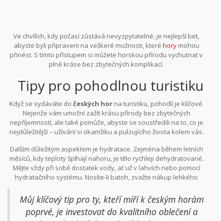
Ve chvílích, kdy počasí zůstává nevyzpytatelné, je nejlepší bet,
abyste byli připraveni na veškeré možnosti, které
hory
mohou
přinést. S tímto přístupem si můžete horskou přírodu vychutnat v
plné kráse bez zbytečných komplikací.
Tipy pro pohodlnou turistiku
Když se vydáváte do
českých hor
na turistiku, pohodlí je klíčové.
Nejenže vám umožní zažít krásu přírody bez zbytečných
nepříjemností, ale také pomůže, abyste se soustředili na to, co je
nejdůležitější – užívání si okamžiku a pulzujícího života kolem vás.
První rada, kterou je třeba mít na paměti, je dodržování zásad
Dalším důležitým aspektem je hydratace. Zejména během letních
správného obouvání. Kvalitní boty s dobrou oporou kotníku a
měsíců, kdy teploty šplhají nahoru, je tělo rychleji dehydratované.
podrážkou jsou naprosto nezbytné pro zvládnutí nerovného
Mějte vždy při sobě dostatek vody, ať už v lahvích nebo pomocí
horského terénu. Proto je důležité vyvarovat se otevřeným
hydratačního systému. Nosíte-li batoh, zvažte nákup lehkého
sandálům, které neposkytují dostatečnou ochranu.
modelu, který pomáhá rozložit váhu rovnoměrněji na zádech. A
když už hovoříme o batozích, nikdy nezapomeňte na
nezbytné
Můj klíčový tip pro ty, kteří míří k českým horám
doplňky
, které mohou zahrnout první pomoc, ochranu proti
poprvé, je investovat do kvalitního oblečení a
slunci nebo proti dešti.