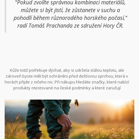
"Pokud zvolíte správnou kombinaci materiálů,
můžete si být jistí, že zůstanete v suchu a
pohodlí během různorodého horského počasí,"
radí Tomáš Prachanda ze sdružení Hory ČR.
Kůže totiž potřebuje dýchat, aby si udržela stálou teplotu, ale
zároveň byste měli být ochráněni před dešťovou sprchou, která v
horách přijde z ničeho nic. Při nákupu hledáte značky, které nabízí
produkty otestované na české podmínky a které zaručují
odolnost proti větru a dešti.