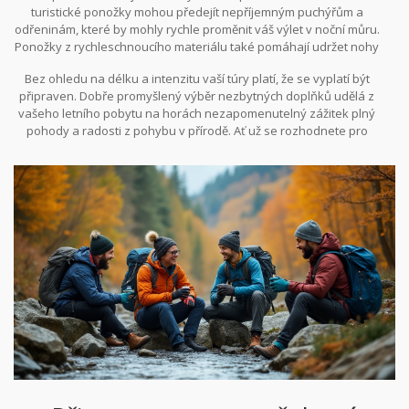
turistické ponožky mohou předejít nepříjemným puchýřům a
odřeninám, které by mohly rychle proměnit váš výlet v noční můru.
Ponožky z rychleschnoucího materiálu také pomáhají udržet nohy
suché, což je klíčové pro prevenci puchýřů. Není na škodu mít s
Bez ohledu na délku a intenzitu vaší túry platí, že se vyplatí být
sebou i náhradní pár, když vás přepadne dešť. Přibalte i věci pro
připraven. Dobře promyšlený výběr nezbytných doplňků udělá z
krizové situace, jako je malá lékárnička s obvazy a dezinfekcí,
vašeho letního pobytu na horách nezapomenutelný zážitek plný
které vám poskytnou potřebnou první pomoc, kdykoliv to bude
pohody a radosti z pohybu v přírodě. Ať už se rozhodnete pro
třeba.
klidnou procházku, nebo náročnější trek, dobře vybrané doplňky
vám zajistí potřebné pohodlí a bezpečnost.