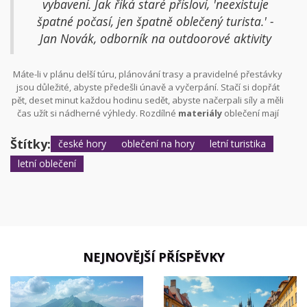
vybavení. Jak říká staré přísloví, 'neexistuje
špatné počasí, jen špatně oblečený turista.' -
Jan Novák, odborník na outdoorové aktivity
Máte-li v plánu delší túru, plánování trasy a pravidelné přestávky
jsou důležité, abyste předešli únavě a vyčerpání. Stačí si dopřát
pět, deset minut každou hodinu sedět, abyste načerpali síly a měli
čas užít si nádherné výhledy. Rozdílné
materiály
oblečení mají
své výhody a nevýhody, proto vždy pamatujte na skladování
vrstvy oblečení ve vlhkém i suchém počasí.
Štítky:
české hory
oblečení na hory
letní turistika
letní oblečení
NEJNOVĚJŠÍ PŘÍSPĚVKY