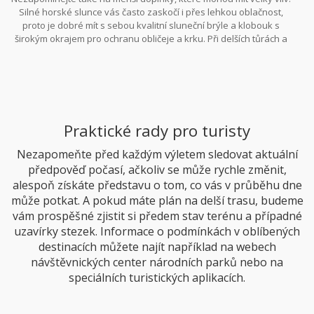
Silné horské slunce vás často zaskočí i přes lehkou oblačnost,
proto je dobré mít s sebou kvalitní sluneční brýle a klobouk s
širokým okrajem pro ochranu obličeje a krku. Při delších tůrách a
zvýšeném fyzickém výkonu nezapomínejte na hydrataci –
vhodným způsobem, jak zajistit neustálé doplňování tekutin, je
využití hydratačního systému Camelbak nebo jednoduché láhve
na vodu. Pro případ chladného větru k zanoření rukou poslouží
lehké rukavice, které můžete snadno zastrčit do kapes.
Praktické rady pro turisty
Nezapomeňte před každým výletem sledovat aktuální
předpověď počasí, ačkoliv se může rychle změnit,
alespoň získáte představu o tom, co vás v průběhu dne
může potkat. A pokud máte plán na delší trasu, budeme
vám prospěšné zjistit si předem stav terénu a případné
uzavírky stezek. Informace o podmínkách v oblíbených
destinacích můžete najít například na webech
návštěvnických center národních parků nebo na
speciálních turistických aplikacích.