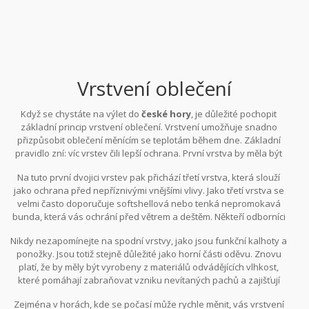
Vrstvení oblečení
Když se chystáte na výlet do
české hory
, je důležité pochopit
základní princip vrstvení oblečení. Vrstvení umožňuje snadno
přizpůsobit oblečení měnícím se teplotám během dne. Základní
pravidlo zní: víc vrstev čili lepší ochrana. První vrstva by měla být
funkční, ideálně z vláken odvádějících vlhkost, jako je polyester či
Na tuto první dvojici vrstev pak přichází třetí vrstva, která slouží
speciální funkční tkaniny. Tato vrstva je klíčová pro regulaci
jako ochrana před nepříznivými vnějšími vlivy. Jako třetí vrstva se
tělesné teploty, protože efektivně odvádí vlhkost pryč od pokožky,
velmi často doporučuje softshellová nebo tenká nepromokavá
čímž vás udržuje v suchu. Dalším důležitým krokem je zvolit
bunda, která vás ochrání před větrem a deštěm. Někteří odborníci
druhou, izolační vrstvu – zpravidla mikiny nebo lehké bundy z
na outdoor doporučují kombinovat všechny tři vrstvy podle
materiálů jako fleece nebo merino vlna, která dodá potřebné
Nikdy nezapomínejte na spodní vrstvy, jako jsou funkční kalhoty a
aktuálních podmínek a osobní pocitu pohodlí. Jak říká známý
teplo.
ponožky. Jsou totiž stejně důležité jako horní části oděvu. Znovu
horolezec Reinhold Messner, "Neexistuje špatné počasí, pouze
platí, že by měly být vyrobeny z materiálů odvádějících vlhkost,
špatně zvolené oblečení." Jeho slova připomínají, že správné
které pomáhají zabraňovat vzniku nevítaných pachů a zajišťují
vrstvení je klíč ke komfortnímu zážitku v přírodě.
pohodlí při různých typech aktivit, od klidné procházky po náročný
Zejména v horách, kde se počasí může rychle měnit, vás vrstvení
trek. Praktické je mít vždy u sebe i lehké oblečení, které můžete