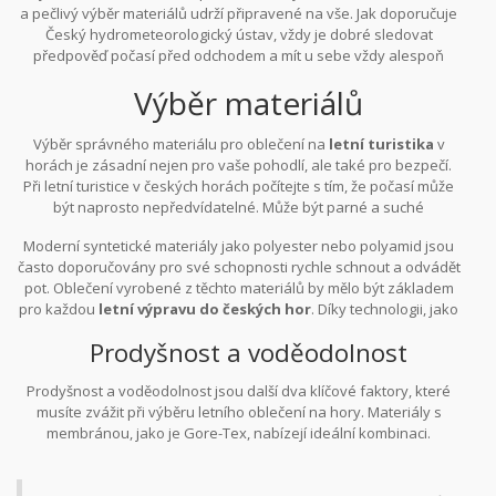
a pečlivý výběr materiálů udrží připravené na vše. Jak doporučuje
zabalit do malého batohu. Vrstva navíc, jako tenké triko nebo
Český hydrometeorologický ústav, vždy je dobré sledovat
lehká mikina, se může ukázat jako nepostradatelná při náhlém
předpověď počasí před odchodem a mít u sebe vždy alespoň
ochlazení.
jeden vodoodpudivý kus oblečení. Dostatečná příprava je jedním
Výběr materiálů
z klíčových faktorů, jak zajistit, že váš pobyt v horách bude
příjemný a bezpečný.
Výběr správného materiálu pro oblečení na
letní turistika
v
horách je zásadní nejen pro vaše pohodlí, ale také pro bezpečí.
Při letní turistice v českých horách počítejte s tím, že počasí může
být naprosto nepředvídatelné. Může být parné a suché
odpoledne a vzápětí déšť s větrem, který vás rychle ochladí. Proto
Moderní syntetické materiály jako polyester nebo polyamid jsou
je důležité zvolit materiály, které zajistí optimální mikroklima těla a
často doporučovány pro své schopnosti rychle schnout a odvádět
efektivně odvádí vlhkost. Bavlna, byť příjemná na omak, se pro
pot. Oblečení vyrobené z těchto materiálů by mělo být základem
horské túry úplně nehodí, jelikož když se namočí, pomalu schne a
pro každou
letní výpravu do českých hor
. Díky technologii, jako
ztrácí izolační schopnosti.
je např. Coolmax, je možné dosáhnout vyšší úrovně komfortu.
Prodyšnost a voděodolnost
Přirozená vlna merino se také často používá pro svou schopnost
izolovat teplo i když je vlhká, a přitom umožňuje pokožce dýchat,
Prodyšnost a voděodolnost jsou další dva klíčové faktory, které
navíc přirozeně neutralizuje zápach.
musíte zvážit při výběru letního oblečení na hory. Materiály s
membránou, jako je Gore-Tex, nabízejí ideální kombinaci.