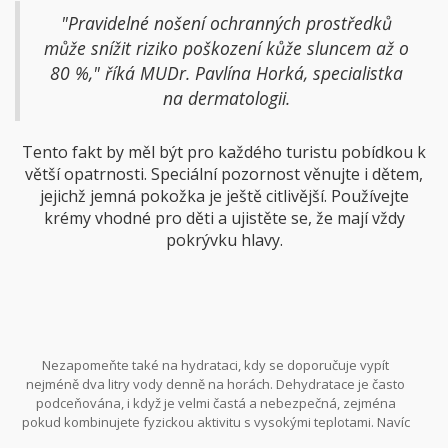
"Pravidelné nošení ochranných prostředků
může snížit riziko poškození kůže sluncem až o
80 %," říká MUDr. Pavlína Horká, specialistka
na dermatologii.
Tento fakt by měl být pro každého turistu pobídkou k
větší opatrnosti. Speciální pozornost věnujte i dětem,
jejichž jemná pokožka je ještě citlivější. Používejte
krémy vhodné pro děti a ujistěte se, že mají vždy
pokrývku hlavy.
Nezapomeňte také na hydrataci, kdy se doporučuje vypít
nejméně dva litry vody denně na horách. Dehydratace je často
podceňována, i když je velmi častá a nebezpečná, zejména
pokud kombinujete fyzickou aktivitu s vysokými teplotami. Navíc
dostatečný pitný režim podporuje funkci pokožky při udržování