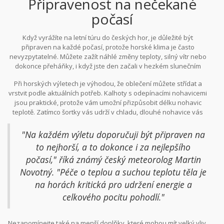
Připravenost na nečekané
počasí
Když vyrážíte na letní túru do českých hor, je důležité být
připraven na každé počasí, protože horské klima je často
nevyzpytatelné. Můžete zažít náhlé změny teploty, silný vítr nebo
dokonce přeháňky, i když jste den začali v hezkém slunečním
ránu. Jedním z klíčových aspektů přípravy na nečekané počasí je
Při horských výletech je výhodou, že oblečení můžete střídat a
mít s sebou univerzální kousky oblečení, které se snadno
vrstvit podle aktuálních potřeb. Kalhoty s odepínacími nohavicemi
přizpůsobí různým povětrnostním podmínkám. Voděodolná
jsou praktické, protože vám umožní přizpůsobit délku nohavic
větrovka či lehká bunda se sbalitelnými funkcemi by měla být
teplotě. Zatímco šortky vás udrží v chladu, dlouhé nohavice vás
základem vaší výbavy. Tyto vrstvy nejenže chrání před větrem a
ochrání před chladným větrem a pavučinami, které na stezkách
deštěm, ale také slouží jako teplá vrstva v případě náhlého
nepotkáte na každém kroku, ale také nejsou výjimkou. Vlněné
ochlazení.
"Na každém výletu doporučuji být připraven na
ponožky jsou dalším nenahraditelným kouskem outfitu. Merino
to nejhorší, a to dokonce i za nejlepšího
vlna vás nejen udrží v teple i v tom nejvlhčím počasí, ale zároveň
počasí," říká známý český meteorolog Martin
pomáhá odvádět vlhkost a brání vzniku nepříjemných pachů.
Novotný. "Péče o teplou a suchou teplotu těla je
na horách kritická pro udržení energie a
celkového pocitu pohodlí."
Nezapomínejte také na menší doplňky, které mohou mít velký vliv.