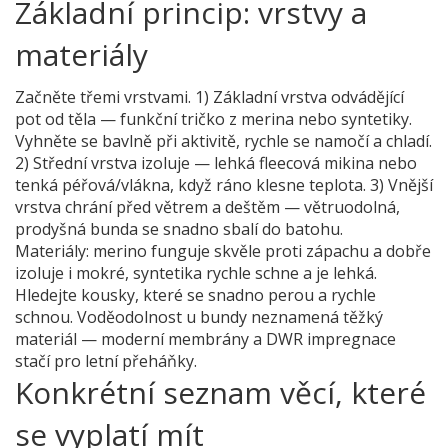
Základní princip: vrstvy a
materiály
Začněte třemi vrstvami. 1) Základní vrstva odvádějící
pot od těla — funkční tričko z merina nebo syntetiky.
Vyhněte se bavlně při aktivitě, rychle se namočí a chladí.
2) Střední vrstva izoluje — lehká fleecová mikina nebo
tenká péřová/vlákna, když ráno klesne teplota. 3) Vnější
vrstva chrání před větrem a deštěm — větruodolná,
prodyšná bunda se snadno sbalí do batohu.
Materiály: merino funguje skvěle proti zápachu a dobře
izoluje i mokré, syntetika rychle schne a je lehká.
Hledejte kousky, které se snadno perou a rychle
schnou. Voděodolnost u bundy neznamená těžký
materiál — moderní membrány a DWR impregnace
stačí pro letní přeháňky.
Konkrétní seznam věcí, které
se vyplatí mít