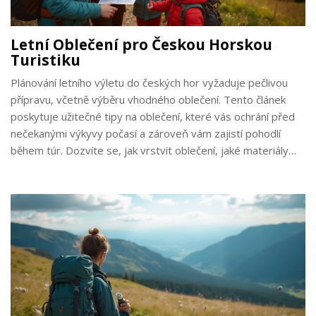
Letní Oblečení pro Českou Horskou
Turistiku
Plánování letního výletu do českých hor vyžaduje pečlivou
přípravu, včetně výběru vhodného oblečení. Tento článek
poskytuje užitečné tipy na oblečení, které vás ochrání před
nečekanými výkyvy počasí a zároveň vám zajistí pohodlí
během túr. Dozvíte se, jak vrstvit oblečení, jaké materiály
zvolit a proč není třeba podcenit ani výběr správných
doplňků. Tato doporučení vám pomohou užít si váš pobyt v
přírodě do maxima, ať už počasí udělá cokoliv.