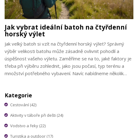
Jak vybrat ideální batoh na čtyřdenní
horský výlet
Jak velký batoh si vzít na čtyřdenní horský výlet? Správný
výběr velikosti batohu může zásadně ovlivnit pohodlí a
úspěšnost vašeho výletu. Zaměříme se na to, jaké faktory je
třeba při výběru zohlednit, jako jsou počasí, typ terénu a
množství potřebného vybavení. Navíc nabídneme několik
praktických typů, jak efektivně sbalit svůj batoh tak, aby vám
nezpůsoboval zbytečnou zátěž.
Kategorie
Cestování
(42)
Aktivity v táboře při dešti
(24)
Vodstvo a řeky
(22)
Turistika a outdoor
(17)