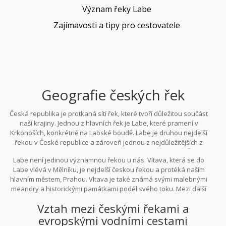
Význam řeky Labe
Zajímavosti a tipy pro cestovatele
Geografie českých řek
Česká republika je protkaná sítí řek, které tvoří důležitou součást
naší krajiny. Jednou z hlavních řek je Labe, které pramení v
Krkonoších, konkrétně na Labské boudě. Labe je druhou nejdelší
řekou v České republice a zároveň jednou z nejdůležitějších z
hlediska ekonomiky i ekologie. Jeho povodí pokrývá nejen Českou
Labe není jedinou významnou řekou u nás. Vltava, která se do
republiku, ale také část Německa, kudy řeka pokračuje až do
Labe vlévá v Mělníku, je nejdelší českou řekou a protéká naším
Severního moře.
hlavním městem, Prahou. Vltava je také známá svými malebnými
meandry a historickými památkami podél svého toku. Mezi další
významné řeky patří
Morava
, Sázava a Ohře, které všechny hrají
Vztah mezi českými řekami a
klíčovou roli v hydrologii a ekologii naší země.
evropskými vodními cestami