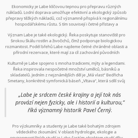
historie jako dopravní tepna. Již od středověku sloužila řeka jako
Ekonomicky je Labe klíčovou tepnou pro přepravu různých
hlavní obchodní cesta, spojující vnitrozemí se vzdálenějšími částmi
nákladů. Lodní doprava umožňuje efektivní a ekologický způsob
Evropy. Touto řekou putovaly zboží jako sůl, obilí, víno a mnoho
přepravy těžkých nákladů, což významně přispívá k regionálnímu
dalších produktů. Dodnes jsou na mnoha místech podél Labe
hospodářskému růstu. S tím souvisejí i četné přístavy a
viditelné stopy této bohaté historie, což dává podnět k
průmyslové zóny, které se nacházejí podél toku řeky. Například
náboženské i kulturní turistice.
Význam Labe je také ekologický. Řeka poskytuje stanoviště pro
přístav v Hamburku na ústí Labe do Severního moře je jedním z
širokou škálu rostlin a živočichů, čímž podporuje biologickou
největších a nejdůležitějších přístavů v Evropě, což podtrhuje
rozmanitost. Podél břehů Labe najdeme četné chráněné oblasti a
strategický význam této řeky na evropském kontinentu.
přírodní rezervace, které mají za cíl zachování původních
ekosystémů a ochranu vzácných druhů. Labe je nejen zdrojem
Kulturně je Labe spojeno s mnoha tradicemi, mýty a legendami.
vody pro tento ekosystém, ale také důležitým prvkem v boji proti
Řeka inspirovala nespočetné množství umělců, básníků a
klimatickým změnám, protože mokřady a lesy podél řeky slouží
skladatelů. Jedním z nejznámějších děl je „Má vlast“ Bedřicha
jako přirozené pohlcovatele uhlíku.
Smetany, konkrétně symfonická báseň „Vltava“, která sdílí svůj
pramen s Labem. Labe je zkrátka odrazem české kultury a
identity, přičemž hraje důležitou roli v udržování kulturního
„Labe je srdcem české krajiny a její tok nás
dědictví.
provází nejen fyzicky, ale i historií a kulturou,“
říká významný historik Pavel Černý.
Pro výzkumníky a studenty je Labe také bohatým zdrojem
vědeckého zkoumání. V oblasti hydrologie, ekologie a
environmentálních studií je Labe častým objektem studií díky