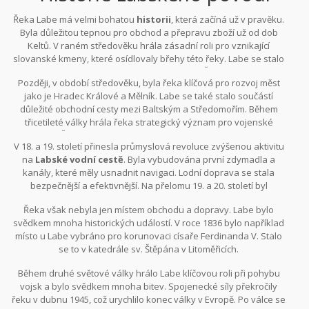
Řeka Labe má velmi bohatou
historii
, která začíná už v pravěku.
Byla důležitou tepnou pro obchod a přepravu zboží už od dob
Keltů. V raném středověku hrála zásadní roli pro vznikající
slovanské kmeny, které osídlovaly břehy této řeky. Labe se stalo
součástí hranic Velkomoravské říše a později Českého království.
Později, v období středověku, byla řeka klíčová pro rozvoj měst
Když v roce 929 dobyl saský král Jindřich I. Ptáčník Prahu, říkalo se,
jako je Hradec Králové a Mělník. Labe se také stalo součástí
že 'získal nadvládu nad Labem'.
důležité obchodní cesty mezi Baltským a Středomořím. Během
třicetileté války hrála řeka strategický význam pro vojenské
operace. Řeka byla také používána pro přepravu stavebního
V 18. a 19. století přinesla průmyslová revoluce zvýšenou aktivitu
materiálu a zemědělských produktů.
na
Labské vodní cestě
. Byla vybudována první zdymadla a
kanály, které měly usnadnit navigaci. Lodní doprava se stala
bezpečnější a efektivnější. Na přelomu 19. a 20. století byl
postaven Labský průplav, který byl tehdy technickým zázrakem
Řeka však nebyla jen místem obchodu a dopravy. Labe bylo
své doby.
svědkem mnoha historických událostí. V roce 1836 bylo například
místo u Labe vybráno pro korunovaci císaře Ferdinanda V. Stalo
se to v katedrále sv. Štěpána v Litoměřicích.
Během druhé světové války hrálo Labe klíčovou roli při pohybu
vojsk a bylo svědkem mnoha bitev. Spojenecké síly překročily
řeku v dubnu 1945, což urychlilo konec války v Evropě. Po válce se