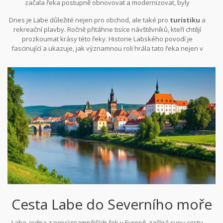
začala řeka postupně obnovovat a modernizovat, byly
vybudovány nové přístavy a zlepšeny vodní cesty.
Dnes je Labe důležité nejen pro obchod, ale také pro
turistiku
a
rekreační plavby. Ročně přitáhne tisíce návštěvníků, kteří chtějí
prozkoumat krásy této řeky. Historie Labského povodí je
fascinující a ukazuje, jak významnou roli hrála tato řeka nejen v
českých, ale i evropských dějinách.
Cesta Labe do Severního moře
Labe, jedna z nejvýznamnějších řek v Evropě, začíná svou cestu