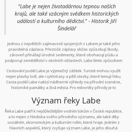
návštěvníky z celého světa.
"Labe je nejen životadárnou tepnou našich
krajů, ale také vzácným svědkem historických
událostí a kulturního dědictví." - Historik Jiří
Šindelář
Jednou z největších zajímavostí spojených s Labem je také jeho
pravidelná záplava. Přestože záplavy občas způsobují škody,
zároveň přinášejí úrodné sedimenty, které obohacují půdu a
podporují zemědělství v okolních oblastech. Labe tímto způsobem
přispívá k dlouhodobé udržitelnosti životního prostředí.
Cestování podél Labe je výjimečný zážitek. Turisté mohou využít
nejen plavby lodí, ale i cyklotrasy a pěší stezky, které lemují řeku.
Cesta podél Labe nabízí nádherné výhledy na přírodní scenérie,
historické památky a živá města. Pro milovníky přírody je to
záruka úchvatných výletů a objevů, které stojí za to prozkoumat.
Význam řeky Labe
Řeka Labe patří k nejdůležitějším vodním tokům v České republice,
a to nejen z hlediska svého přírodního významu, ale také díky
sociálním, ekonomickým a kulturním rolím, které hraje. Jedním z
hlavních aspektů, který zvyšuje význam Labe, je jeho dlouhá