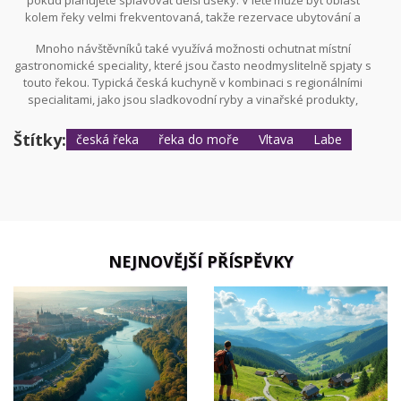
kolem řeky velmi frekventovaná, takže rezervace ubytování a
aktivit dopředu je velmi žádoucí. Pro cestovatele na kole je
Mnoho návštěvníků také využívá možnosti ochutnat místní
vhodné mít dobře připravené kolo a vhodné vybavení pro různé
gastronomické speciality, které jsou často neodmyslitelně spjaty s
typy terénů, které kolem Labe procházíte.
touto řekou. Typická česká kuchyně v kombinaci s regionálními
specialitami, jako jsou sladkovodní ryby a vinařské produkty,
dělají z oblasti kolem Labe pravou gastronomickou destinaci.
Štítky:
česká řeka
řeka do moře
Vltava
Labe
NEJNOVĚJŠÍ PŘÍSPĚVKY