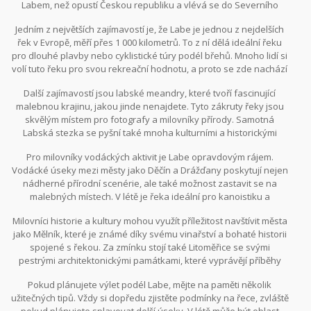
Labem, než opustí Českou republiku a vlévá se do Severního
moře. Na této cestě se můžete setkat s mnoha zajímavostmi i tipy
Jedním z největších zajímavostí je, že Labe je jednou z nejdelších
na výlety.
řek v Evropě, měří přes 1 000 kilometrů. To z ní dělá ideální řeku
pro dlouhé plavby nebo cyklistické túry podél břehů. Mnoho lidí si
volí tuto řeku pro svou rekreační hodnotu, a proto se zde nachází
množství turistických stezek a cyklotras. Pokud jste milovníky
Další zajímavostí jsou labské meandry, které tvoří fascinující
cyklistiky, doporučujeme Labskou stezku, která nabízí průjezd
malebnou krajinu, jakou jinde nenajdete. Tyto zákruty řeky jsou
malebnou přírodou a historickými městy.
skvělým místem pro fotografy a milovníky přírody. Samotná
Labská stezka se pyšní také mnoha kulturními a historickými
památkami. Při putování podél Labe můžete navštívit středověké
Pro milovníky vodáckých aktivit je Labe opravdovým rájem.
hrady, zámky a kostely. Jedním z nejznámějších je hrad Střekov v
Vodácké úseky mezi městy jako Děčín a Drážďany poskytují nejen
Ústí nad Labem. Tento hrad je považován za jednu z
nádherné přírodní scenérie, ale také možnost zastavit se na
nejromantičtějších zřícenin v celých Čechách.
malebných místech. V létě je řeka ideální pro kanoistiku a
kajakářství, když je voda příjemně teplá a klidná. Ti, kteří dávají
Milovníci historie a kultury mohou využít příležitost navštívit města
přednost klidnější formě turistiky, mohou využít výletní lodě, které
jako Mělník, které je známé díky svému vinařství a bohaté historii
pravidelně plují mezi hlavními body podél řeky.
spojené s řekou. Za zmínku stojí také Litoměřice se svými
pestrými architektonickými památkami, které vyprávějí příběhy
města od středověku až po moderní dobu. Odtud můžete
Pokud plánujete výlet podél Labe, mějte na paměti několik
pokračovat až do Drážďan, kde řeka Labe tvoří ikonickou část
užitečných tipů. Vždy si dopředu zjistěte podmínky na řece, zvláště
městské scenérie.
pokud plánujete splavovat delší úseky. V létě může být oblast