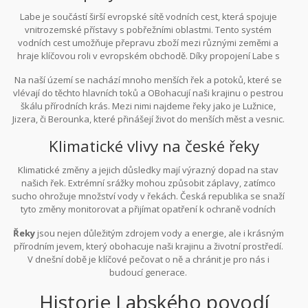
Labe je součástí širší evropské sítě vodních cest, která spojuje
vnitrozemské přístavy s pobřežními oblastmi. Tento systém
vodních cest umožňuje přepravu zboží mezi různými zeměmi a
hraje klíčovou roli v evropském obchodě. Díky propojení Labe s
kanály a dalšími řekami, jako je Dunaj, mohou lodě přepravovat
Na naší území se nachází mnoho menších řek a potoků, které se
zboží z Černého moře až do Severního moře.
vlévají do těchto hlavních toků a OBohacují naši krajinu o pestrou
škálu přírodních krás. Mezi nimi najdeme řeky jako je Lužnice,
Jizera, či Berounka, které přinášejí život do menších měst a vesnic.
Tyto menší vodní toky často slouží jako oblíbené destinace pro
Klimatické vlivy na české řeky
vodní sporty, rybaření a rekreační aktivity.
Klimatické změny a jejich důsledky mají výrazný dopad na stav
našich řek. Extrémní srážky mohou způsobit záplavy, zatímco
sucho ohrožuje množství vody v řekách. Česká republika se snaží
tyto změny monitorovat a přijímat opatření k ochraně vodních
zdrojů prostřednictvím národních a mezinárodních iniciativ.
Řeky
jsou nejen důležitým zdrojem vody a energie, ale i krásným
Zlepšení říční infrastruktury, jako jsou přehrady a hráze, pomáhají
přírodním jevem, který obohacuje naši krajinu a životní prostředí.
regulovat průtok vody a chránit obyvatele před záplavami.
V dnešní době je klíčové pečovat o ně a chránit je pro nás i
budoucí generace.
Historie Labského povodí