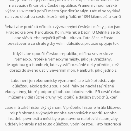
na svazích Krkonoš v České republice. Pramení v nadmořské
výšce 1387 metrů poblíž města Špindlerův Mlýn. Odtud se vydává
na svou dlouhou cestu, která měří přibližně 1094 kilometrů a končí
v Severním moři.
Řeka Labe protéká několika významnými českými městy, jako jsou
Hradec Králové, Pardubice, Kolín, Mělník a Děčín. U Mělníka se do
Labe vlévá jeho největší přítok – Vltava. Tato část je často
považována za strategicky velmi důležitou, protože spojuje tok
Vltavy s Labem a pokračuje společně jejich cestou na sever.
Když Labe opouští Českou republiku, míří na sever skrze
Německo. Protéká Německými městy, jako je Drážďany,
Magdeburg a Hamburk, kde vytváří rozsáhlé delty předtím, než
dorazí do svého ústí v Severním moři. Hamburk, jako jedno z
největších přístavních měst v Evropě, těží z této přirozené
Labe není jen ekonomicky významné, ale také představuje
splavnosti Labe a slouží jako klíčová dopravní tepna pro obchod v
důležitou ekologickou osu. Podél řeky se nacházejí různé
regionu.
ekosystémy, které podporují bohatou biodiverzitu. Při cestě řekou
můžeme vidět různé druhy ryb, ptáků a dalších živočichů, kteří
využívají přilehlá břehová stanoviště.
Labe má také historický význam. V průběhu historie hrálo klíčovou
roli při obraně a výbojích mnoha evropských národů. Mnoho
hradeb, pevností a měst bylo postaveno na březích Labe, aby
udržely kontrolu nad touto důležitou vodní cestou. Tato historická
místa dnes představují významné památky, které lákají