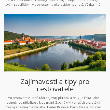
svým specifickým vlastnostem a ekologické hodnotě. Výzkumné
projekty často zahrnují monitorování kvality vody, migrace
živočichů a změny v ekosystémech, což přináší nové informace k
ochraně přírody a udržitelného rozvoje.
Zajímavosti a tipy pro
cestovatele
Pro cestovatele, kteří rádi objevují přírodu a řeky, je řeka Labe
jedinečnou příležitostí k poznání. Začíná v Krkonoších a protéká
přes významná města jako Hradec Králové, Pardubice a Ústí nad