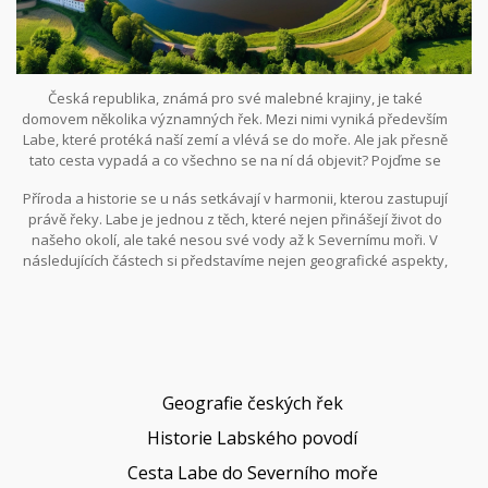
Česká republika, známá pro své malebné krajiny, je také
domovem několika významných řek. Mezi nimi vyniká především
Labe, které protéká naší zemí a vlévá se do moře. Ale jak přesně
tato cesta vypadá a co všechno se na ní dá objevit? Pojďme se
společně ponořit do tajů českých řek a jejich cest do dálek.
Příroda a historie se u nás setkávají v harmonii, kterou zastupují
právě řeky. Labe je jednou z těch, které nejen přinášejí život do
našeho okolí, ale také nesou své vody až k Severnímu moři. V
následujících částech si představíme nejen geografické aspekty,
ale také historické události spojené s touto řekou.
Geografie českých řek
Historie Labského povodí
Cesta Labe do Severního moře