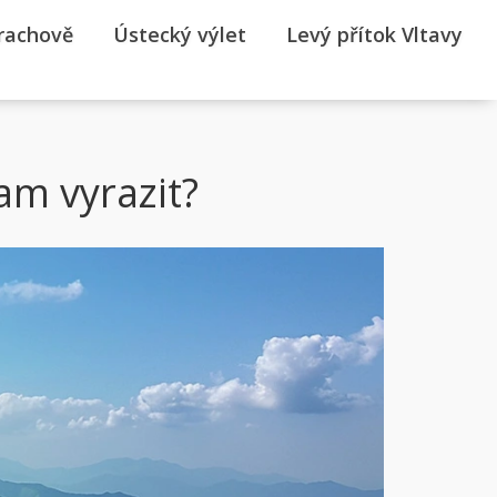
rrachově
Ústecký výlet
Levý přítok Vltavy
Kam vyrazit?