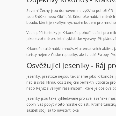
Severní Čechy jsou domovem nejvyššího pohoří ČR - K
jsou Sněžka nebo Obří důl, Krkonoše nabízí i méně fr
boudu, která je skvělým výchozím bodem pro mnoho tur
Vedle pěší turistiky je Krkonoše pohoří ideální pro 
jako stvořené pro letní cyklistické výpravy. Při pláno
Krkonoše také nabízí množství alternativních aktivit
turisty nejen z České republiky, ale i z celé Evropy. Pr
Osvěžující Jeseníky - Ráj p
Jeseníky, přestože nejsou tak známé jako Krkonoše, p
nabízí svěží klima, což z něj činí perfektní útočiště p
nebo Rejvíz s velkým rašeliništěm, které je doslova p
Jeseníky jsou také vyhledávané pro své lázeňské měs
doplní váš pobyt v této horské oblasti. Kromě turistiky
zážitek stojí za to navštívit lokál