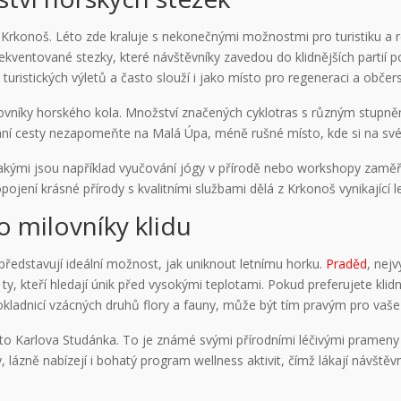
rkonoš. Léto zde kraluje s nekonečnými možnostmi pro turistiku a re
ekventované stezky, které návštěvníky zavedou do klidnějších partií 
istických výletů a často slouží i jako místo pro regeneraci a občers
milovníky horského kola. Množství značených cyklotras s různým stupně
vání cesty nezapomeňte na Malá Úpa, méně rušné místo, kde si na své p
, jakými jsou například vyučování jógy v přírodě nebo workshopy zaměř
opojení krásné přírody s kvalitními službami dělá z Krkonoš vynikající le
ro milovníky klidu
ředstavují ideální možnost, jak uniknout letnímu horku.
Praděd
, nej
ro ty, kteří hledají únik před vysokými teplotami. Pokud preferujete kl
okladnicí vzácných druhů flory a fauny, může být tím pravým pro vaše
to Karlova Studánka. To je známé svými přírodními léčivými prameny
, lázně nabízejí i bohatý program wellness aktivit, čímž lákají návštěvn