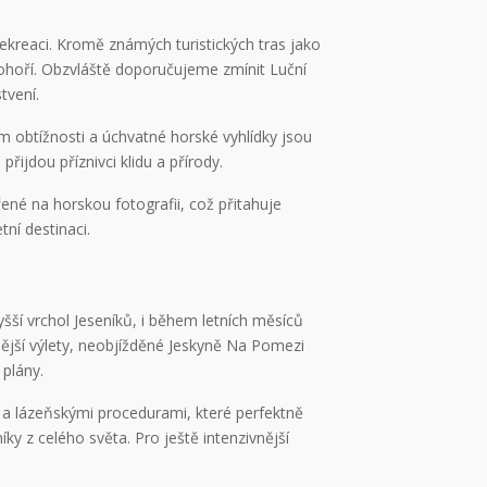
kreaci. Kromě známých turistických tras jako
pohoří. Obzvláště doporučujeme zmínit Luční
tvení.
m obtížnosti a úchvatné horské vyhlídky jsou
řijdou příznivci klidu a přírody.
ené na horskou fotografii, což přitahuje
tní destinaci.
vyšší vrchol Jeseníků, i během letních měsíců
idnější výlety, neobjížděné Jeskyně Na Pomezi
 plány.
 a lázeňskými procedurami, které perfektně
íky z celého světa. Pro ještě intenzivnější