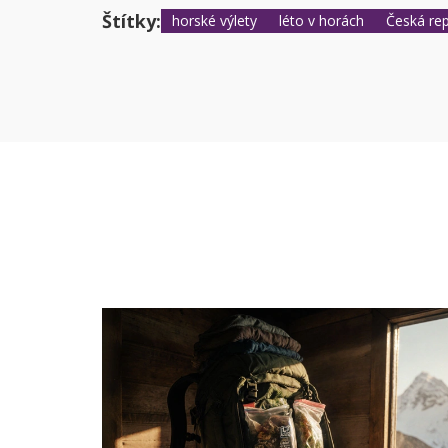
Štítky:
horské výlety
léto v horách
Česká rep