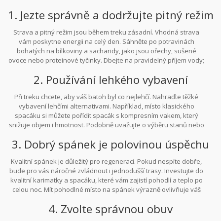
1. Jezte správně a dodržujte pitný režim
Strava a pitný režim jsou během treku zásadní. Vhodná strava
vám poskytne energii na celý den. Sáhněte po potravinách
bohatých na bílkoviny a sacharidy, jako jsou ořechy, sušené
ovoce nebo proteinové tyčinky. Dbejte na pravidelný příjem vody;
hydratace je klíčová, i když se vám zdá, že nemáte žízeň. Sebou si
2. Používání lehkého vybavení
vezměte láhve na vodu nebo hydratační vaky, abyste mohli pít
průběžně během chůze. Pít dostatečně znamená také předcházet
Při treku chcete, aby váš batoh byl co nejlehčí. Nahraďte těžké
únavě a zbytečnému vyčerpání.
vybavení lehčími alternativami. Například, místo klasického
spacáku si můžete pořídit spacák s kompresním vakem, který
snižuje objem i hmotnost. Podobně uvažujte o výběru stanů nebo
tarpů, které jsou lehčí a mohou vám ušetřit cenné kilogramy.
3. Dobrý spánek je polovinou úspěchu
Každý gram se počítá a veškeré lehčí vybavení vám ulehčí cestu.
Kvalitní spánek je důležitý pro regeneraci. Pokud nespíte dobře,
bude pro vás náročné zvládnout i jednodušší trasy. Investujte do
kvalitní karimatky a spacáku, které vám zajistí pohodlí a teplo po
celou noc. Mít pohodlné místo na spánek výrazně ovlivňuje váš
denní výkon.
4. Zvolte správnou obuv