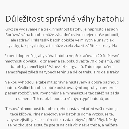
Důležitost správné váhy batohu
Když se vydáváme na trek, hmotnost batohu je naprosto zásadní.
Správná váha batohu může zásadně ovlivnit nejen naše pohodlí,
ale i zdraví. Příliš těžký batoh dokáže velmi rychle unavit jak
fyzicky, tak psychicky, a to může zcela zkazit zážitek z cesty. Na
druhé straně, příliš lehký batoh může znamenat, že jsme
Experti doporučují, aby váha batohu nepřekračovala 20 % tělesné
zapomněli na důležité vybavení, což nám může způsobit
hmotnosti člověka. To znamená že, pokud vážíte 70 kilogramů, váš
problémy.
batoh by neměl být těžší než 14 kilogramů. Tato doporučení
samozřejmě záleží na typech terénu a délce treku. Pro delší treky
a náročnější terény, kde si musíte nést více zásob, může být tento
Velkou výhodou je také mít správně nastavený a dobře padnoucí
limit trochu zvýšen.
batoh. Kvalitní batoh s dobře polstrovanými popruhy a bederním
pásem rozloží váhu rovnoměrně a minimalizuje tak zátěž na záda
a ramena. Trh nabízí spoustu různých typů batohů, od
ultraľahkých modelů po robustní expediční batohy, a výběr toho
Testování hmotnosti batohu a jeho nastavení před vaší cestou je
správného může zásadně zlepšit zážitek z treku.
také klíčové. Plně napěchovaný batoh si doma vyzkoušejte,
abyste zjistili, jak se s ním cítíte a zda nebývá příliš těžký. Někdy
lze po zkoušce zjistit, že jste si naložili víc, než je třeba, a můžete