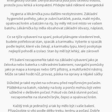
energeticky bohaté. Dehydratovaná jídla jsou skvělou volbou,
protože jsou lehká a kompaktní. Přidejte také některé energetické
tyčinky a sušenky. A nezapomeňte na dostatečné množství vody.
Hygiena a lékárnička jsou dalšími nezbytnostmi. Základní
Ideální je nosit vodní vak, který se snadno vleze do batohu a
hygienické potřeby, jako je zubní kartáček, pasta, malé mýdlo,
může vám poskytnout pravidelný přístup k vodě bez nutnosti
opalovací krém a balzám na rty, by měly mít své místo ve vašem
sundávat batoh.
batohu. Lékárnička by měla obsahovat základní obvazy, náplasti,
dezinfekci a jakékoli osobní léky, které potřebujete. A i když to
Co se týče vybavení na spaní, pokud plánujete vícedenní trek,
může znít až příliš, nezapomeňte na základní nástroje první
budete potřebovat stan, spacák a karimatku. Vyberte si spacák
pomoci, jako jsou nůžky a pinzeta.
podle teplot, které vás čekají, a karimatku typu, který poskytuje
nejlepší pohodlí a izolaci. Stan by měl být lehký, ale zároveň
dostatečně odolný a prostorný.
Při balení nezapomeňte také na základní vybavení jako je
čelovka nebo baterka s náhradními bateriemi, navigační pomůcky
jako je mapa a kompas nebo GPS přístroj, a multifunkční nástroj.
Může se také hodit nůž, provaz, páska na opravy a nějaké sáčky
na odpadky.
Důležité je také myslet na ochranu před nepříznivým počasím.
Pláštěnka na batoh, návleky na boty a pončo mohou být velmi
užitečné v deštivém počasí. Pokud vás čeká slunné počasí,
nezapomeňte na sluneční brýle, čepici a opalovací krém.
Každý trek je jedinečný a tak by mělo být i vaše balení.
Přizpůsobte si věci podle délky treku, terénu a počasí. Dobře