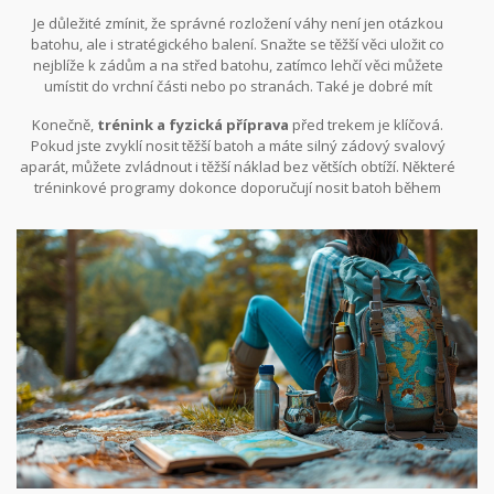
ještě přehodnotit, co opravdu musíte vzít s sebou. Osobně
Je důležité zmínit, že správné rozložení váhy není jen otázkou
doporučuji zkusit vyrazit na kratší procházku nebo cvičný trek s
batohu, ale i stratégického balení. Snažte se těžší věci uložit co
naplněným batohem.
nejblíže k zádům a na střed batohu, zatímco lehčí věci můžete
umístit do vrchní části nebo po stranách. Také je dobré mít
nezbytné věci, jako voda, jídlo nebo mapa, po ruce, takže je
Konečně,
trénink a fyzická příprava
před trekem je klíčová.
můžete snadno najít a rychle použít.
Pokud jste zvyklí nosit těžší batoh a máte silný zádový svalový
aparát, můžete zvládnout i těžší náklad bez větších obtíží. Některé
tréninkové programy dokonce doporučují nosit batoh během
běžných fyzických aktivit, aby se tělo postupně adaptovalo na
zátěž.