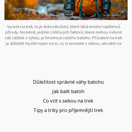
Vyrazit na trek, to je dobrodružství, které láká mnoho nadšenců
přírody. Nicméně, jedním z klíčových faktorů, které mohou ovlivnit
váš zážitek z výletu, je hmotnost vašeho batohu. Při balení na trek
je důležité myslet nejen na to, co si vezmete s sebou, ale také na
uspořádání a rovnoměrné rozložení hmotnosti uvnitř batohu. V
článku se podíváme na několik tipů a triků, jak si poradit s
balením
, co nezapomenout a jak udržet váš batoh co nejlehčí, aniž
byste obětovali důležité věci.
Důležitost správné váhy batohu
Jak balit batoh
Co vzít s sebou na trek
Tipy a triky pro příjemnější trek