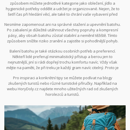
způsobem můžete jednotlivé kategorie jako oblečení, jídlo a
hygienické potřeby oddělit a udržet je organizované. Nejen, že to
šetří čas při hledání věcí, ale také to chrání vaše vybavení před
ušpiněním nebo promočením vody.
Nesmíme zapomenout ani na správné stažení a upevnění batohu.
Po zabalení je důležité utáhnout všechny popruhy a kompresní
pásy, aby obsah batohu zůstal stabilní a neměnil těžiště. Tímto
způsobem snížíte riziko zranění a zajistíte si pohodlnější pohyb.
Balení batohu je také otázkou osobních potřeb a preferencí.
Někteří lidé preferují minimalistický přístup a berou jen to
nejnutnější, jiní si rádi dopřejí trochu komfortu navíc. Vždy však
mějte na paměti, že při treku je každý gram navíc citelný. Proto je
dobré si předem vše dobře rozmyslet a zabalit s lehkostí a
Pro inspiraci a konkrétní tipy se můžete podívat na blogy
účelností.
zkušených turistů nebo různé turistické příručky. Například na
webu HoryDoly.cz najdete mnoho užitečných rad od zkušených
horolezců a turistů.