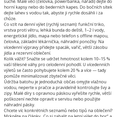
suché. Malé věci (čelovka, powerbanka, nářadí) dejte do
horní kapsy nebo do bederních kapes. Do bočních sítek
dejte lahev s vodou tak, abyste ji rychle dosáhli i za
chůze.
Co vzít na denní výlet (rychlý seznam): funkční triko,
vrstva proti větru, lehká bunda do deště, 1–2 l vody,
energetické jídlo, mapa nebo telefon s offline mapou,
čelovka, základní lékárnička, náhradní ponožky. Na
vícedenní výpravy přidejte spacák, vařič, větší zásobu
jídla a rezervní oblečení.
Kolik vážit? Snažte se udržet hmotnost kolem 10–15 %
vaší tělesné váhy pro celodenní pohodlí. U vícedenních
výletů se často pohybujete kolem 20 % a více — tady
pomůže minimalizovat zbytečné věci.
Údržba batohu je jednoduchá: občas omyjte vlažnou
vodou, neperte v pračce a pravidelně kontrolujte švy a
zipy. Malé díry s opravnou páskou vyřešíte rychle, větší
poškození nechte opravit v servisu nebo použijte
náhradní pásky.
Chcete víc konkrétních seznamů nebo tipů na oblečení?
Mrkněte na články „Co si zabalit na letní výlet do hor“ a