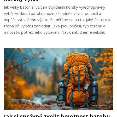
Jak velký batoh si vzít na čtyřdenní horský výlet? Správný
výběr velikosti batohu může zásadně ovlivnit pohodlí a
úspěšnost vašeho výletu. Zaměříme se na to, jaké faktory je
třeba při výběru zohlednit, jako jsou počasí, typ terénu a
množství potřebného vybavení. Navíc nabídneme několik
praktických typů, jak efektivně sbalit svůj batoh tak, aby vám
nezpůsoboval zbytečnou zátěž.
Jak si správně zvolit hmotnost batohu