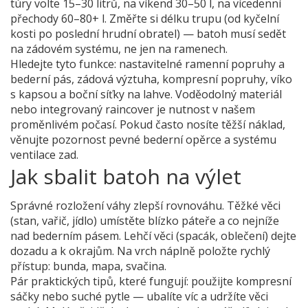
túry volte 15–30 litrů, na víkend 30–50 l, na vícedenní
přechody 60–80+ l. Změřte si délku trupu (od kyčelní
kosti po poslední hrudní obratel) — batoh musí sedět
na zádovém systému, ne jen na ramenech.
Hledejte tyto funkce: nastavitelné ramenní popruhy a
bederní pás, zádová výztuha, kompresní popruhy, víko
s kapsou a boční síťky na lahve. Voděodolný materiál
nebo integrovaný raincover je nutnost v našem
proměnlivém počasí. Pokud často nosíte těžší náklad,
věnujte pozornost pevné bederní opěrce a systému
ventilace zad.
Jak sbalit batoh na výlet
Správné rozložení váhy zlepší rovnováhu. Těžké věci
(stan, vařič, jídlo) umístěte blízko páteře a co nejníže
nad bederním pásem. Lehčí věci (spacák, oblečení) dejte
dozadu a k okrajům. Na vrch náplně položte rychlý
přístup: bunda, mapa, svačina.
Pár praktických tipů, které fungují: použijte kompresní
sáčky nebo suché pytle — ubalíte víc a udržíte věci