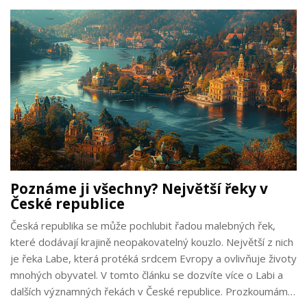
jsou užitečné jak pro zkušené horaly, tak pro nováčky v
turistice.
Poznáme ji všechny? Největší řeky v
České republice
Česká republika se může pochlubit řadou malebných řek,
které dodávají krajině neopakovatelný kouzlo. Největší z nich
je řeka Labe, která protéká srdcem Evropy a ovlivňuje životy
mnohých obyvatel. V tomto článku se dozvíte více o Labi a
dalších významných řekách v České republice. Prozkoumáme