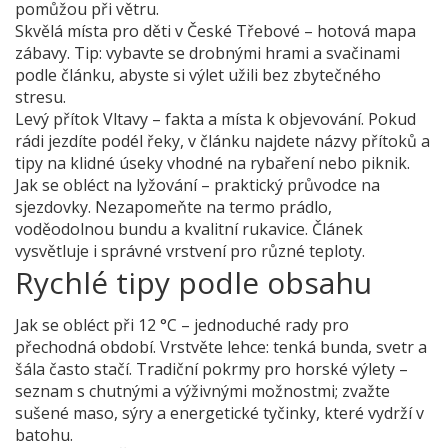
pomůžou při větru.
Skvělá místa pro děti v České Třebové – hotová mapa
zábavy. Tip: vybavte se drobnými hrami a svačinami
podle článku, abyste si výlet užili bez zbytečného
stresu.
Levý přítok Vltavy – fakta a místa k objevování. Pokud
rádi jezdíte podél řeky, v článku najdete názvy přítoků a
tipy na klidné úseky vhodné na rybaření nebo piknik.
Jak se obléct na lyžování – praktický průvodce na
sjezdovky. Nezapomeňte na termo prádlo,
voděodolnou bundu a kvalitní rukavice. Článek
vysvětluje i správné vrstvení pro různé teploty.
Rychlé tipy podle obsahu
Jak se obléct při 12 °C – jednoduché rady pro
přechodná období. Vrstvěte lehce: tenká bunda, svetr a
šála často stačí. Tradiční pokrmy pro horské výlety –
seznam s chutnými a výživnými možnostmi; zvažte
sušené maso, sýry a energetické tyčinky, které vydrží v
batohu.