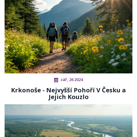
zář, 26 2024
Krkonoše - Nejvyšší Pohoří V Česku a
Jejich Kouzlo