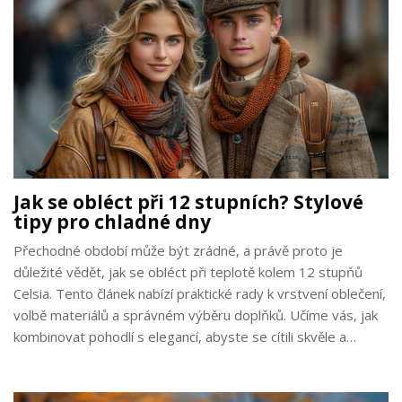
Jak se obléct při 12 stupních? Stylové
tipy pro chladné dny
Přechodné období může být zrádné, a právě proto je
důležité vědět, jak se obléct při teplotě kolem 12 stupňů
Celsia. Tento článek nabízí praktické rady k vrstvení oblečení,
volbě materiálů a správném výběru doplňků. Učíme vás, jak
kombinovat pohodlí s elegancí, abyste se cítili skvěle a
zároveň vypadali stylově. S našimi tipy bude oblékání pro
chladnější jarní nebo podzimní dny hračka.