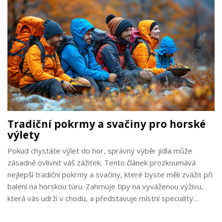
Tradiční pokrmy a svačiny pro horské
výlety
Pokud chystáte výlet do hor, správný výběr jídla může
zásadně ovlivnit váš zážitek. Tento článek prozkoumává
nejlepší tradiční pokrmy a svačiny, které byste měli zvážit při
balení na horskou túru. Zahrnuje tipy na vyváženou výživu,
která vás udrží v chodu, a představuje místní speciality
vhodné pro různé počasí a stupně náročnosti túr. Informace