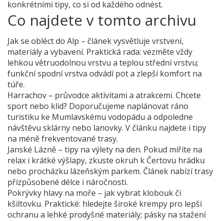
konkrétními tipy, co si od každého odnést.
Co najdete v tomto archivu
Jak se obléct do Alp – článek vysvětluje vrstvení,
materiály a vybavení. Praktická rada: vezměte vždy
lehkou větruodolnou vrstvu a teplou střední vrstvu;
funkční spodní vrstva odvádí pot a zlepší komfort na
túře.
Harrachov – průvodce aktivitami a atrakcemi. Chcete
sport nebo klid? Doporučujeme naplánovat ráno
turistiku ke Mumlavskému vodopádu a odpoledne
návštěvu sklárny nebo lanovky. V článku najdete i tipy
na méně frekventované trasy.
Janské Lázně – tipy na výlety na den. Pokud míříte na
relax i krátké výšlapy, zkuste okruh k Čertovu hrádku
nebo procházku lázeňským parkem. Článek nabízí trasy
přizpůsobené délce i náročnosti.
Pokrývky hlavy na moře – jak vybrat klobouk či
kšiltovku. Praktické: hledejte široké krempy pro lepší
ochranu a lehké prodyšné materiály; pásky na stažení