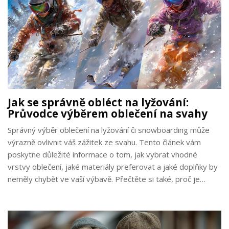
Jak se správně obléct na lyžování:
Průvodce výběrem oblečení na svahy
Správný výběr oblečení na lyžování či snowboarding může
výrazně ovlivnit váš zážitek ze svahu. Tento článek vám
poskytne důležité informace o tom, jak vybrat vhodné
vrstvy oblečení, jaké materiály preferovat a jaké doplňky by
neměly chybět ve vaší výbavě. Přečtěte si také, proč je
důležité dbát na detaily jako jsou termo prádlo, kvalitní
rukavice a ochranné prvky.