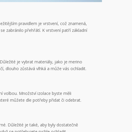
ležitějším pravidlem je vrstvení, což znamená,
e zabránilo přehřátí. K vrstvení patří základní
ůležité je vybrat materiály, jako je merino
hčí, dlouho zůstává vlhká a může vás ochladit.
lní volbou. Množství izolace byste měli
 které můžete dle potřeby přidat či odebrat.
né. Důležité je také, aby byly dostatečně
dyž se potřebujete rychle ochladit.