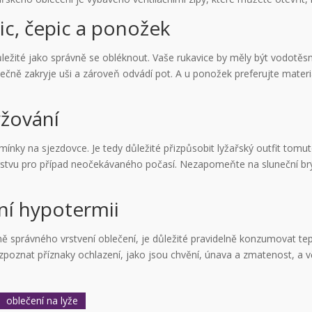
ic, čepic a ponožek
důležité jako správně se obléknout. Vaše rukavice by měly být vodotěs
atečně zakryje uši a zároveň odvádí pot. A u ponožek preferujte mater
yžování
dmínky na sjezdovce. Je tedy důležité přizpůsobit lyžařský outfit tomut
ší vrstvu pro případ neočekávaného počasí. Nezapomeňte na sluneční b
ní hypotermii
romě správného vrstvení oblečení, je důležité pravidelně konzumovat t
zpoznat příznaky ochlazení, jako jsou chvění, únava a zmatenost, a v
oblečení na lyže