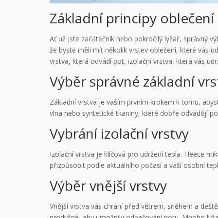
Základní principy oblečení 
Ať už jste začátečník nebo pokročilý lyžař, správný v
že byste měli mít několik vrstev oblečení, které vás u
vrstva, která odvádí pot, izolační vrstva, která vás udr
Výběr správné základní vrs
Základní vrstva je vaším prvním krokem k tomu, abyst
vlna nebo syntetické tkaniny, které dobře odvádějí po
Vybrání izolační vrstvy
Izolační vrstva je klíčová pro udržení tepla. Fleece m
přizpůsobit podle aktuálního počasí a vaší osobní tepl
Výběr vnější vrstvy
Vnější vrstva vás chrání před větrem, sněhem a deště
prodyšné, aby umožnily odpařování potu. Mnoho lyžařs