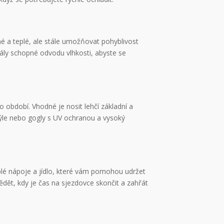
né a teplé, ale stále umožňovat pohyblivost
iály schopné odvodu vlhkosti, abyste se
o období. Vhodné je nosit lehčí základní a
rýle nebo gogly s UV ochranou a vysoký
eplé nápoje a jídlo, které vám pomohou udržet
ědět, kdy je čas na sjezdovce skončit a zahřát