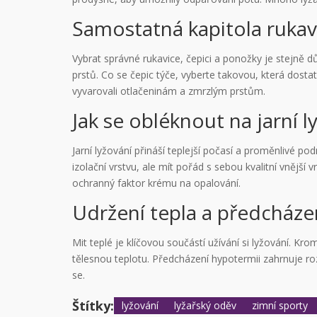
Samostatná kapitola rukav
Vybrat správné rukavice, čepici a ponožky je stejně 
prstů. Co se čepic týče, vyberte takovou, která dost
vyvarovali otlačeninám a zmrzlým prstům.
Jak se obléknout na jarní l
Jarní lyžování přináší teplejší počasí a proměnlivé po
izolační vrstvu, ale mít pořád s sebou kvalitní vněj
ochranný faktor krému na opalování.
Udržení tepla a předcháze
Mit teplé je klíčovou součástí užívání si lyžování. K
tělesnou teplotu. Předcházení hypotermii zahrnuje ro
se.
Štítky:
lyžování
lyžařský oděv
zimní sporty