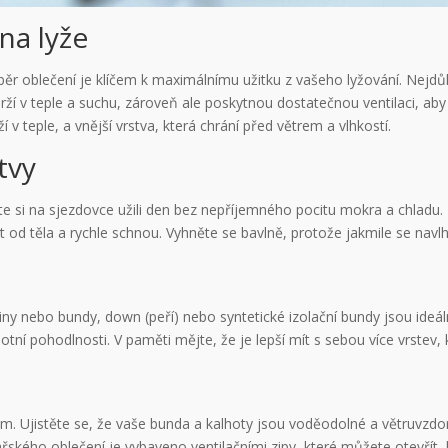
na lyže
ýběr oblečení je klíčem k maximálnímu užitku z vašeho lyžování. Nejdů
drží v teple a suchu, zároveň ale poskytnou dostatečnou ventilaci, aby s
ží v teple, a vnější vrstva, která chrání před větrem a vlhkostí.
tvy
e si na sjezdovce užili den bez nepříjemného pocitu mokra a chladu. D
t od těla a rychle schnou. Vyhněte se bavlně, protože jakmile se navl
ikiny nebo bundy, down (peří) nebo syntetické izolační bundy jsou ideá
otní pohodlnosti. V paměti mějte, že je lepší mít s sebou více vrstev,
m. Ujistěte se, že vaše bunda a kalhoty jsou voděodolné a větruvzdor
kého oblečení je vybaveno ventilačními zipy, které můžete otevřít, k