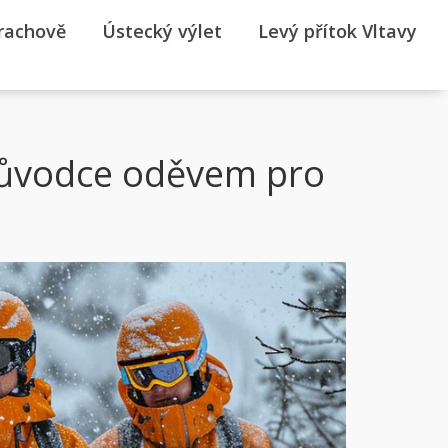
rrachově
Ústecký výlet
Levý přítok Vltavy
průvodce oděvem pro