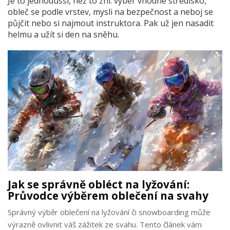
Je to jednodušší, než to zní: vyber vhodné středisko,
obleč se podle vrstev, mysli na bezpečnost a neboj se
půjčit nebo si najmout instruktora. Pak už jen nasadit
helmu a užít si den na sněhu.
Jak se správně obléct na lyžování:
Průvodce výběrem oblečení na svahy
Správný výběr oblečení na lyžování či snowboarding může
výrazně ovlivnit váš zážitek ze svahu. Tento článek vám