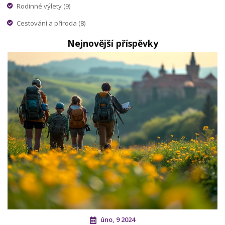
Rodinné výlety
(9)
Cestování a příroda
(8)
Nejnovější příspěvky
úno, 9 2024