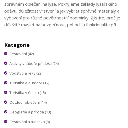
správném oblečení na lyže. Pokryjeme základy lyžařského
oděvu, důležitost vrstvení a jak vybrat správné materiály a
vybavení pro různé povětrnostní podmínky. Zjistíte, proč je
důležité myslet na bezpečnost, pohodlí a funkcionalitu při
výběru lyžařského oblečení. Nabídneme také tipy na
udržování tepla a sucha na sjezdovce.
Kategorie
Cestování
(42)
Aktivity v táboře při dešti
(24)
Vodstvo a řeky
(22)
Turistika a outdoor
(17)
Turistika v Česku
(15)
Outdoor oblečení
(14)
Geografie a příroda
(13)
Cestování a turistika
(9)