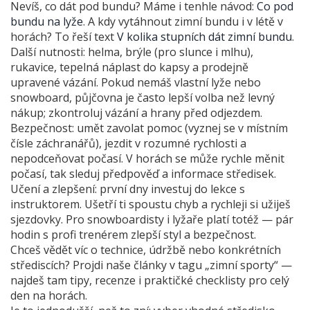
Nevíš, co dát pod bundu? Máme i tenhle návod:
Co pod
bundu na lyže
. A kdy vytáhnout zimní bundu i v létě v
horách? To řeší text
V kolika stupních dát zimní bundu
.
Další nutnosti: helma, brýle (pro slunce i mlhu),
rukavice, tepelná náplast do kapsy a prodejně
upravené vázání. Pokud nemáš vlastní lyže nebo
snowboard, půjčovna je často lepší volba než levný
nákup; zkontroluj vázání a hrany před odjezdem.
Bezpečnost: umět zavolat pomoc (vyznej se v místním
čísle záchranářů), jezdit v rozumné rychlosti a
nepodceňovat počasí. V horách se může rychle měnit
počasí, tak sleduj předpověď a informace středisek.
Učení a zlepšení: první dny investuj do lekce s
instruktorem. Ušetří ti spoustu chyb a rychleji si užiješ
sjezdovky. Pro snowboardisty i lyžaře platí totéž — pár
hodin s profi trenérem zlepší styl a bezpečnost.
Chceš vědět víc o technice, údržbě nebo konkrétních
střediscích? Projdi naše články v tagu „zimní sporty“ —
najdeš tam tipy, recenze i praktičké checklisty pro celý
den na horách.