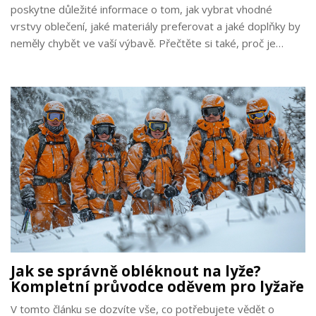
poskytne důležité informace o tom, jak vybrat vhodné
vrstvy oblečení, jaké materiály preferovat a jaké doplňky by
neměly chybět ve vaší výbavě. Přečtěte si také, proč je
důležité dbát na detaily jako jsou termo prádlo, kvalitní
rukavice a ochranné prvky.
Jak se správně obléknout na lyže?
Kompletní průvodce oděvem pro lyžaře
V tomto článku se dozvíte vše, co potřebujete vědět o