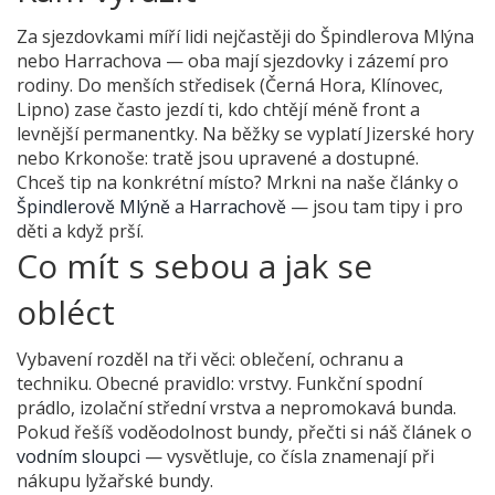
Za sjezdovkami míří lidi nejčastěji do Špindlerova Mlýna
nebo Harrachova — oba mají sjezdovky i zázemí pro
rodiny. Do menších středisek (Černá Hora, Klínovec,
Lipno) zase často jezdí ti, kdo chtějí méně front a
levnější permanentky. Na běžky se vyplatí Jizerské hory
nebo Krkonoše: tratě jsou upravené a dostupné.
Chceš tip na konkrétní místo? Mrkni na naše články o
Špindlerově Mlýně
a
Harrachově
— jsou tam tipy i pro
děti a když prší.
Co mít s sebou a jak se
obléct
Vybavení rozděl na tři věci: oblečení, ochranu a
techniku. Obecné pravidlo: vrstvy. Funkční spodní
prádlo, izolační střední vrstva a nepromokavá bunda.
Pokud řešíš voděodolnost bundy, přečti si náš článek o
vodním sloupci
— vysvětluje, co čísla znamenají při
nákupu lyžařské bundy.