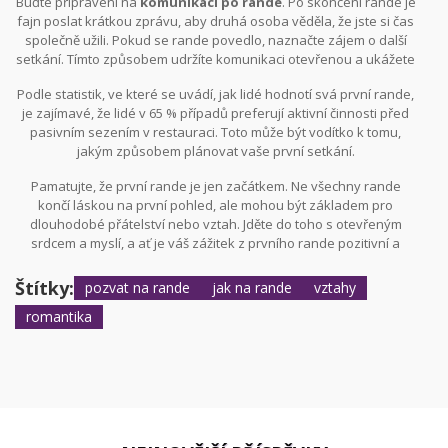
Buďte připravení na
komunikaci po rande
. Po skončení rande je
poznat a ocenit.
fajn poslat krátkou zprávu, aby druhá osoba věděla, že jste si čas
společně užili. Pokud se rande povedlo, naznačte zájem o další
setkání. Tímto způsobem udržíte komunikaci otevřenou a ukážete
svůj zájem pokračovat ve vztahu.
Podle statistik, ve které se uvádí, jak lidé hodnotí svá první rande,
je zajímavé, že lidé v 65 % případů preferují aktivní činnosti před
pasivním sezením v restauraci. Toto může být vodítko k tomu,
jakým způsobem plánovat vaše první setkání.
Pamatujte, že první rande je jen začátkem. Ne všechny rande
končí láskou na první pohled, ale mohou být základem pro
dlouhodobé přátelství nebo vztah. Jděte do toho s otevřeným
srdcem a myslí, a ať je váš zážitek z prvního rande pozitivní a
nezapomenutelný.
Štítky:
pozvat na rande
jak na rande
vztahy
romantika