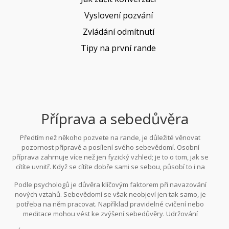
Vyslovení pozvání
Zvládání odmítnutí
Tipy na první rande
Příprava a sebedůvěra
Předtím než někoho pozvete na rande, je důležité věnovat
pozornost přípravě a posílení svého sebevědomí. Osobní
příprava zahrnuje více než jen fyzický vzhled; je to o tom, jak se
cítíte uvnitř. Když se cítíte dobře sami se sebou, působí to i na
vaše okolí. Začněte tím, že přemýšlíte o svých silných stránkách a
Podle psychologů je důvěra klíčovým faktorem při navazování
o tom, co vás činí jedinečnými. Mohou to být vaše zájmy, smysl pro
nových vztahů. Sebevědomí se však neobjeví jen tak samo, je
humor nebo empatie. Tyto kvality vám pomohou cítit se jistěji, když
potřeba na něm pracovat. Například pravidelné cvičení nebo
budete někoho zvát na rande.
meditace mohou vést ke zvýšení sebedůvěry. Udržování
zdravého životního stylu, jako je dostatečný spánek a vyvážená