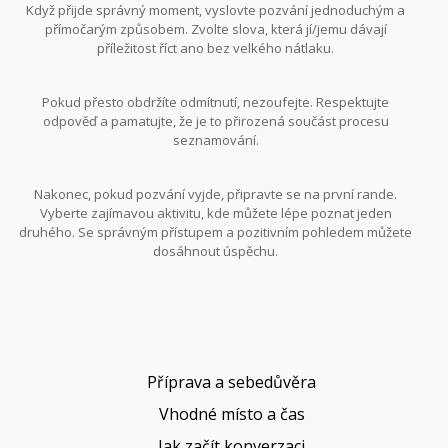
Když přijde správný moment, vyslovte pozvání jednoduchým a
přímočarým způsobem. Zvolte slova, která jí/jemu dávají
příležitost říct ano bez velkého nátlaku.
Pokud přesto obdržíte odmítnutí, nezoufejte. Respektujte
odpověď a pamatujte, že je to přirozená součást procesu
seznamování.
Nakonec, pokud pozvání vyjde, připravte se na první rande.
Vyberte zajímavou aktivitu, kde můžete lépe poznat jeden
druhého. Se správným přístupem a pozitivním pohledem můžete
dosáhnout úspěchu.
Příprava a sebedůvěra
Vhodné místo a čas
Jak začít konverzaci