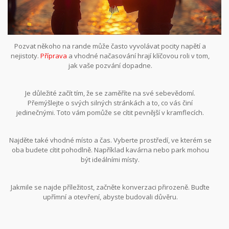
Pozvat někoho na rande může často vyvolávat pocity napětí a
nejistoty.
Příprava
a vhodné načasování hrají klíčovou roli v tom,
jak vaše pozvání dopadne.
Je důležité začít tím, že se zaměříte na své sebevědomí.
Přemýšlejte o svých silných stránkách a to, co vás činí
jedinečnými. Toto vám pomůže se cítit pevnější v kramflecích.
Najděte také vhodné místo a čas. Vyberte prostředí, ve kterém se
oba budete cítit pohodlně. Například kavárna nebo park mohou
být ideálními místy.
Jakmile se najde příležitost, začněte konverzaci přirozeně. Buďte
upřímní a otevření, abyste budovali důvěru.