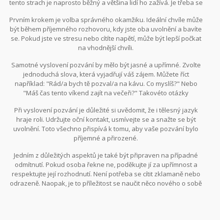
tento strach je naprosto běžný a většina lidí ho zažívá. Je třeba se
na to připravit a vědět, že i odmítnutí je součástí života. Přistupujte
Prvním krokem je volba správného okamžiku. Ideální chvíle může
k tomu jako ke zkušenosti, která vás posune dál.
být během příjemného rozhovoru, kdy jste oba uvolnění a bavíte
se. Pokud jste ve stresu nebo cítíte napětí, může být lepší počkat
na vhodnější chvíli.
Samotné vyslovení pozvání by mělo být jasné a upřímné. Zvolte
jednoduchá slova, která vyjadřují váš zájem. Můžete říct
například: "Rád/a bych tě pozval/a na kávu. Co myslíš?" Nebo
"Máš čas tento víkend zajít na večeři?" Takovéto otázky
neobsahují žádný nátlak a umožňují druhé osobě svobodně
Při vyslovení pozvání je důležité si uvědomit, že i tělesný jazyk
odpovědět.
hraje roli. Udržujte oční kontakt, usmívejte se a snažte se být
uvolnění. Toto všechno přispívá k tomu, aby vaše pozvání bylo
příjemné a přirozené.
Jedním z důležitých aspektů je také být připraven na případné
odmítnutí. Pokud osoba řekne ne, poděkujte jí za upřímnost a
respektujte její rozhodnutí. Není potřeba se cítit zklamaně nebo
odrazeně. Naopak, je to příležitost se naučit něco nového o sobě
a o komunikaci s lidmi.