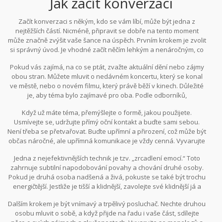
Jak začít konverzaci
Začít konverzaci s někým, kdo se vám líbí, může být jedna z
nejtěžších částí. Nicméně, připravit se dobře na tento moment
může značně zvýšit vaše šance na úspěch. Prvním krokem je zvolit
si správný úvod. Je vhodné začít něčím lehkým a nenáročným, co
vytvoří přirozený přechod ke konverzaci. Studie ukazují, že
Pokud vás zajímá, na co se ptát, zvažte aktuální dění nebo zájmy
používaní otázek je jedna z nejlepších technik. Například otázky
obou stran. Můžete mluvit o nedávném koncertu, který se konal
typu „Co si myslíš o...?“ nebo „Slyšela jsi o...?“ mohou pomoci
ve městě, nebo o novém filmu, který právě běží v kinech. Důležité
rozproudit diskusi.
je, aby téma bylo zajímavé pro oba. Podle odborníků,
nejdůležitější je myslet na druhou osobu a její pocity. Ukázat
Když už máte téma, přemýšlejte o formě, jakou použijete.
opravdový zájem o její názory a pocity je skvělý začátek.
Usmívejte se, udržujte přímý oční kontakt a buďte sami sebou.
Není třeba se přetvařovat. Buďte upřímní a přirození, což může být
občas náročné, ale upřímná komunikace je vždy cenná. Vyvarujte
se přehnané formální řeči, která může působit neupřímně.
Jedna z nejefektivnějších technik je tzv. „zrcadlení emocí.“ Toto
zahrnuje subtilní napodobování povahy a chování druhé osoby.
Pokud je druhá osoba nadšená a živá, pokuste se také být trochu
energičtější. Jestliže je tišší a klidnější, zavolejte své klidnější já a
adaptujte se na její styl.
Dalším krokem je být vnímavý a trpělivý posluchač. Nechte druhou
osobu mluvit o sobě, a když přijde na řadu i vaše část, sdílejte