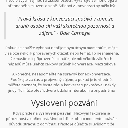
něco o svých zájmech a zkušenostech. Vyvarujte se monologů a
přehnaného mluvení o sobě. Střídání v konverzaci by mělo být
přirozené a uvolněné.
"Pravá krása v konverzaci spočívá v tom, že
druhá osoba cítí vaši skutečnou pozornost a
zájem." - Dale Carnegie
Pokud se snažíte vyhnout nepříjemným tichým momentům, mějte
v záloze několik připravených otázek nebo témat. To neznamená,
že musíte mít připravené scenáře, ale mít několik záložních
nápadů může ulehčit celkový průběh konverzace. Mezi taková
témata mohou patřit například oblíbené knihy, cestování nebo
A konečně, nezapomeňte na správný konec konverzace.
hobby.
Poděkujte za čas a projevený zájem, a pokud je to vhodné,
můžete naznačit, že byste rádi v konverzaci pokračovali někdy
jindy. To může otevřít dveře k dalším interakcím a případnému
pozvání na rande.
Vyslovení pozvání
Když přijde na
vyslovení pozvání
, klíčovým faktorem je
přirozenost a upřímnost. Mnoho lidí se tohoto momentu obává z
důvodu strachu z odmítnutí. Přesto je důležité si uvědomit, že