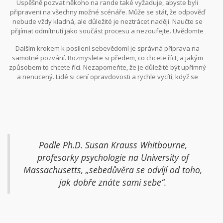
Úspěšně pozvat někoho na rande také vyžaduje, abyste byli
strava, také přispívá k lepšímu pocitu ze sebe samého.
připraveni na všechny možné scénáře. Může se stát, že odpověď
nebude vždy kladná, ale důležité je neztrácet naději. Naučte se
přijímat odmítnutí jako součást procesu a nezoufejte. Uvědomte
si, že každý má jiné preference a pokud to nevyjde, není to konec
Dalším krokem k posílení sebevědomí je správná příprava na
světa.
samotné pozvání. Rozmyslete si předem, co chcete říct, a jakým
způsobem to chcete říci. Nezapomeňte, že je důležité být upřímný
a nenucený. Lidé si cení opravdovosti a rychle vycítí, když se
někdo přetvařuje. Při přípravě můžete také využít rady od přátel
nebo rodiny, kteří vám mohou poskytnout užitečné tipy a zpětnou
vazbu.
Podle Ph.D. Susan Krauss Whitbourne,
profesorky psychologie na University of
Massachusetts, „sebedůvěra se odvíjí od toho,
jak dobře znáte sami sebe“.