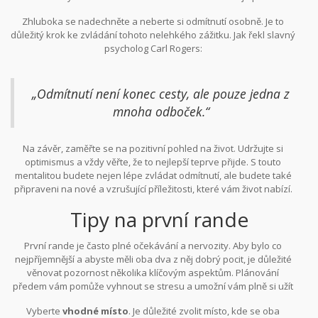
naučit se něco nového o sobě a o tom, co v životě hledáte.
Zhluboka se nadechněte a neberte si odmítnutí osobně. Je to
důležitý krok ke zvládání tohoto nelehkého zážitku. Jak řekl slavný
psycholog Carl Rogers:
„Odmítnutí není konec cesty, ale pouze jedna z
mnoha odboček.“
Na závěr, zaměřte se na pozitivní pohled na život. Udržujte si
optimismus a vždy věřte, že to nejlepší teprve přijde. S touto
mentalitou budete nejen lépe zvládat odmítnutí, ale budete také
připraveni na nové a vzrušující příležitosti, které vám život nabízí.
Tipy na první rande
První rande je často plné očekávání a nervozity. Aby bylo co
nejpříjemnější a abyste měli oba dva z něj dobrý pocit, je důležité
věnovat pozornost několika klíčovým aspektům. Plánování
předem vám pomůže vyhnout se stresu a umožní vám plně si užít
společný čas.
Vyberte
vhodné místo
. Je důležité zvolit místo, kde se oba