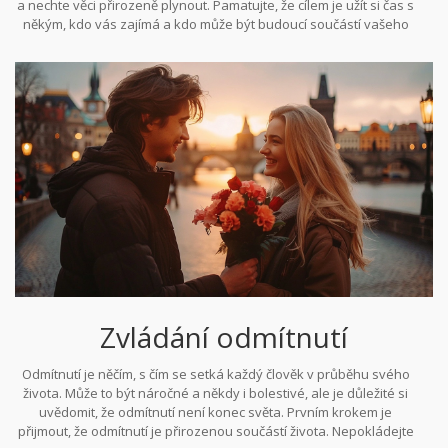
a nechte věci přirozeně plynout. Pamatujte, že cílem je užít si čas s
někým, kdo vás zajímá a kdo může být budoucí součástí vašeho
života. S otevřeným srdcem a myslí máte očividnou příležitost
něco krásného začít.
Zvládání odmítnutí
Odmítnutí je něčím, s čím se setká každý člověk v průběhu svého
života. Může to být náročné a někdy i bolestivé, ale je důležité si
uvědomit, že odmítnutí není konec světa. Prvním krokem je
přijmout, že odmítnutí je přirozenou součástí života. Nepokládejte