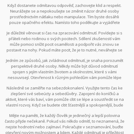
to za útok na svou osobnost, ale spíše za znamení, že ten druhý
Když dostanete odmítavou odpověď, zachovejte klid a respekt.
momentálně nesdílí vaše city nebo zájmy. To je normální a
Neurážejte se a nepokoušejte se změnit názor druhé osoby
neznamená to, že jste neúspěšní.
prostřednictvím nátlaku nebo manipulace. Tím byste dosáhli
pouze opačného efektu. Namísto toho poděkujte a vyjádřete
pochopení. To ukazuje vaši zralost a schopnost čelit situacím se
Je důležité věnovat si čas na zpracování odmítnutí. Povídejte si s
ctí.
přáteli nebo rodinou o svých pocitech. Sdílení zkušeností vám
může pomoci snížit pocit osamělosti a podpořit vás znovu se
postavit na nohy. Pokud máte pocit, že je to nutné, neváhejte se
obrátit na profesionálního poradce nebo psychologa.
Jedním ze způsobů, jak zvládnout odmítnutí, je snaha porozumět
perspektivě druhé osoby. Někdy může být důvod odmítnutí
spojen s jejím vlastním životem a okolnostmi, které s vámi
nesouvisejí. Otevřenost k různým pohledům vám pomůže lépe
porozumět situaci a uvědomit si, že odmítnutí není vždy osobní
Následně se zaměřte na sebezdokonalení. Využijte tento čas ke
záležitostí.
zlepšení své sebeúcty a sebedůvěry. Zapojení do koníčků a
aktivit, které vás baví, vám pomůže cítit se lépe a soustředit se na
vlastní rozvoj. Když se budete cítit šťastnější a spokojenější, bude
to z vás vyzařovat a přitahovat k vám pozitivní lidi.
Mějte na paměti, že každý člověk je jedinečný a lepší polovina
často přijde nečekaně. Pokud vás někdo odmítl, to neznamená, že
nejste hodnotní nebo zajímaví. Pokračujte v seznamování, buďte
otevření novým možnostem a lidem. Každé odmítnutí je příležitost