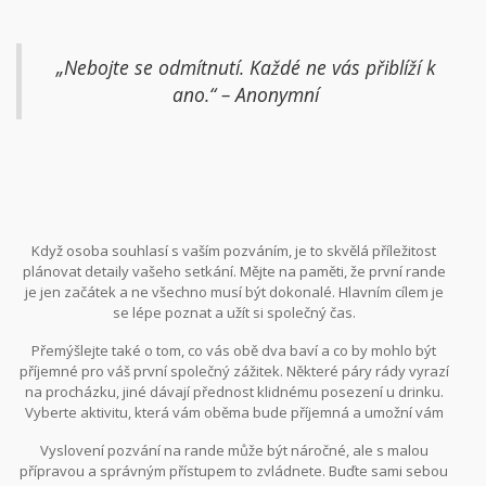
„Nebojte se odmítnutí. Každé ne vás přiblíží k
ano.“ – Anonymní
Když osoba souhlasí s vaším pozváním, je to skvělá příležitost
plánovat detaily vašeho setkání. Mějte na paměti, že první rande
je jen začátek a ne všechno musí být dokonalé. Hlavním cílem je
se lépe poznat a užít si společný čas.
Přemýšlejte také o tom, co vás obě dva baví a co by mohlo být
příjemné pro váš první společný zážitek. Některé páry rády vyrazí
na procházku, jiné dávají přednost klidnému posezení u drinku.
Vyberte aktivitu, která vám oběma bude příjemná a umožní vám
konverzovat a navzájem se poznávat.
Vyslovení pozvání na rande může být náročné, ale s malou
přípravou a správným přístupem to zvládnete. Buďte sami sebou