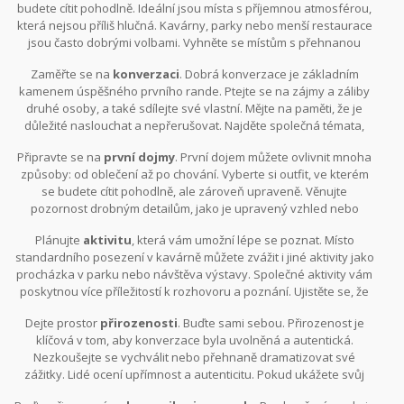
budete cítit pohodlně. Ideální jsou místa s příjemnou atmosférou,
která nejsou příliš hlučná. Kavárny, parky nebo menší restaurace
jsou často dobrými volbami. Vyhněte se místům s přehnanou
formalitou nebo hlučným prostředím, kde by mohlo být obtížné
Zaměřte se na
konverzaci
. Dobrá konverzace je základním
konverzovat.
kamenem úspěšného prvního rande. Ptejte se na zájmy a záliby
druhé osoby, a také sdílejte své vlastní. Mějte na paměti, že je
důležité naslouchat a nepřerušovat. Najděte společná témata,
která vám umožní prohloubit vzájemné porozumění. Přineste i
Připravte se na
první dojmy
. První dojem můžete ovlivnit mnoha
nějaké zajímavé otázky nebo témata, které mohou konverzaci
způsoby: od oblečení až po chování. Vyberte si outfit, ve kterém
oživit.
se budete cítit pohodlně, ale zároveň upraveně. Věnujte
pozornost drobným detailům, jako je upravený vzhled nebo
dobrý parfém, což může podpořit pozitivní dojem. Chování je také
Plánujte
aktivitu
, která vám umožní lépe se poznat. Místo
klíčové. Buďte zdvořilí, pozorní a projeďte zájem o druhou osobu.
standardního posezení v kavárně můžete zvážit i jiné aktivity jako
procházka v parku nebo návštěva výstavy. Společné aktivity vám
poskytnou více příležitostí k rozhovoru a poznání. Ujistěte se, že
aktivita je pro oba zábavná a pohodlná.
Dejte prostor
přirozenosti
. Buďte sami sebou. Přirozenost je
klíčová v tom, aby konverzace byla uvolněná a autentická.
Nezkoušejte se vychválit nebo přehnaně dramatizovat své
zážitky. Lidé ocení upřímnost a autenticitu. Pokud ukážete svůj
skutečný charakter, druhá osoba ho bude mít možnost lépe