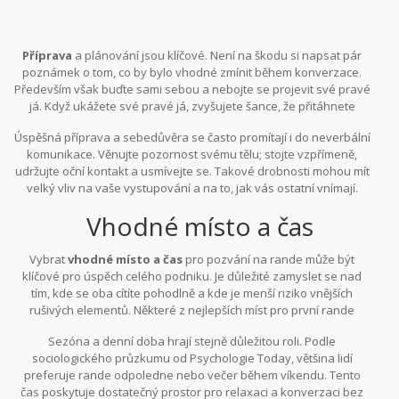
Příprava
a plánování jsou klíčové. Není na škodu si napsat pár
poznámek o tom, co by bylo vhodné zmínit během konverzace.
Především však buďte sami sebou a nebojte se projevit své pravé
já. Když ukážete své pravé já, zvyšujete šance, že přitáhnete
někoho, kdo vás ocení přesně takové, jací jste.
Úspěšná příprava a sebedůvěra se často promítají i do neverbální
komunikace. Věnujte pozornost svému tělu; stojte vzpřímeně,
udržujte oční kontakt a usmívejte se. Takové drobnosti mohou mít
velký vliv na vaše vystupování a na to, jak vás ostatní vnímají.
Znalost neverbální komunikace může posílit vaši verbální
Vhodné místo a čas
komunikaci a celkově zlepšit šance na pozitivní odpověď na vaše
pozvání.
Vybrat
vhodné místo a čas
pro pozvání na rande může být
klíčové pro úspěch celého podniku. Je důležité zamyslet se nad
tím, kde se oba cítíte pohodlně a kde je menší riziko vnějších
rušivých elementů. Některé z nejlepších míst pro první rande
zahrnují kavárny, parky, galerie a klidné restaurace. Tato místa
Sezóna a denní doba hrají stejně důležitou roli. Podle
nabízejí přátelskou atmosféru a jsou ideální pro nenucenou
sociologického průzkumu od Psychologie Today, většina lidí
konverzaci.
preferuje rande odpoledne nebo večer během víkendu. Tento
čas poskytuje dostatečný prostor pro relaxaci a konverzaci bez