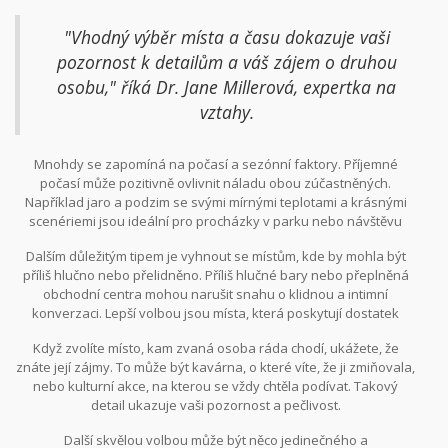
časového stresu.
"Vhodný výběr místa a času dokazuje vaši
pozornost k detailům a váš zájem o druhou
osobu," říká Dr. Jane Millerová, expertka na
vztahy.
Mnohdy se zapomíná na počasí a sezónní faktory. Příjemné
počasí může pozitivně ovlivnit náladu obou zúčastněných.
Například jaro a podzim se svými mírnými teplotami a krásnými
scenériemi jsou ideální pro procházky v parku nebo návštěvu
venkovních kaváren. Na druhou stranu zimní večery mohou
Dalším důležitým tipem je vyhnout se místům, kde by mohla být
nabídnout kouzelnou atmosféru při horké čokoládě v útulné
příliš hlučno nebo přelidněno. Příliš hlučné bary nebo přeplněná
kavárně.
obchodní centra mohou narušit snahu o klidnou a intimní
konverzaci. Lepší volbou jsou místa, která poskytují dostatek
prostoru na mluvení a možnost navázat oční kontakt.
Když zvolíte místo, kam zvaná osoba ráda chodí, ukážete, že
znáte její zájmy. To může být kavárna, o které víte, že ji zmiňovala,
nebo kulturní akce, na kterou se vždy chtěla podívat. Takový
detail ukazuje vaši pozornost a pečlivost.
Další skvělou volbou může být něco jedinečného a