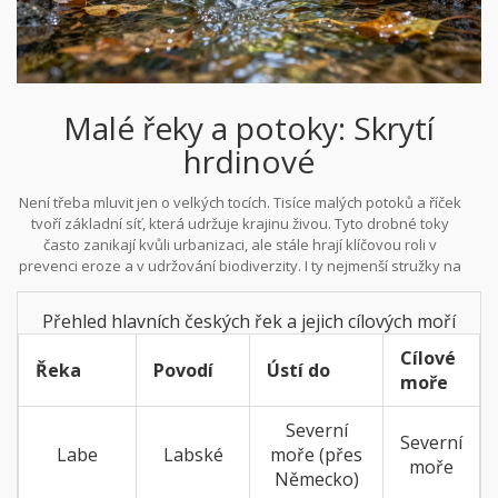
Malé řeky a potoky: Skrytí
hrdinové
Není třeba mluvit jen o velkých tocích. Tisíce malých potoků a říček
tvoří základní síť, která udržuje krajinu živou. Tyto drobné toky
často zanikají kvůli urbanizaci, ale stále hrají klíčovou roli v
prevenci eroze a v udržování biodiverzity. I ty nejmenší stružky na
venkově jsou součástí Labského povodí a jejich voda nakonec
skončí v moři.
Přehled hlavních českých řek a jejich cílových moří
Cílové
Řeka
Povodí
Ústí do
moře
Severní
Severní
Labe
Labské
moře (přes
moře
Německo)