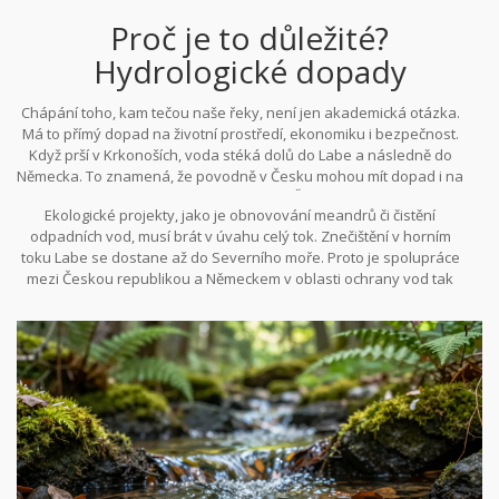
Proč je to důležité?
Hydrologické dopady
Chápání toho, kam tečou naše řeky, není jen akademická otázka.
Má to přímý dopad na životní prostředí, ekonomiku i bezpečnost.
Když prší v Krkonoších, voda stéká dolů do Labe a následně do
Německa. To znamená, že povodně v Česku mohou mít dopad i na
sousední země. Naopak, sucha v oblasti Šumavy ovlivňují hladinu
Ekologické projekty, jako je obnovování meandrů či čistění
Vltavy a tím i zásoby vody pro Prahu.
odpadních vod, musí brát v úvahu celý tok. Znečištění v horním
toku Labe se dostane až do Severního moře. Proto je spolupráce
mezi Českou republikou a Německem v oblasti ochrany vod tak
intenzivní. Společně spravují povodí, aby zajistili kvalitu vody pro
všechny uživatele.