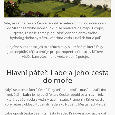
Víte, že žádná řeka v České republice neteče přímo do oceánu ani
do Středozemního moře? Pokud se podíváte na mapu Evropy,
zjistíte, že naše země je součástí jednoho obrovského
hydrologického systému. Všechna voda z našich hor a polí
nakonec směřuje k jednomu cíli:
Labu
. A ten ústí do Severního
Pojďme si rozebrat, jak to s těmito toky skutečně je, které řeky
moře přes Německo. To znamená, že prakticky každá kapka
jsou nejdůležitější a proč je pro pochopení naší krajiny klíčové
deště, která spadne na českou půdu (s výjimkou malých oblastí
vědět, kam všechna ta voda vlastně putuje.
na jihu), končí v rámci Labského povodí.
Hlavní páteř: Labe a jeho cesta
do moře
Když se ptáme, které české řeky tečou do moře, musíme začít tím
největším.
Labe
je
nejdelší řeka v České republice a hlavní tok,
který odvádí vodu z většiny území státu
. Pramení v Krkonoších,
konkrétně v oblasti Podskalí nedaleko Nového Města nad Metují.
Odtud se vine celou délkou Čech směrem na severovýchod.
Labe opustí české území u města Hradec Králové a pokračuje dál