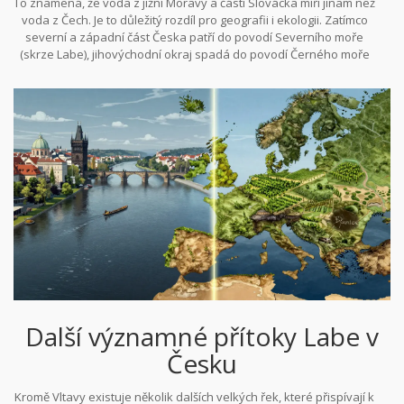
To znamená, že voda z jižní Moravy a části Slovácka míří jinam než
voda z Čech. Je to důležitý rozdíl pro geografii i ekologii. Zatímco
severní a západní část Česka patří do povodí Severního moře
(skrze Labe), jihovýchodní okraj spadá do povodí Černého moře
(skrze Dunaj). Tato hranice se nazývá evropský rozvodí.
Další významné přítoky Labe v
Česku
Kromě Vltavy existuje několik dalších velkých řek, které přispívají k