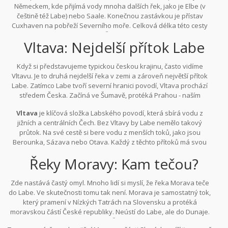
Německem, kde přijímá vody mnoha dalších řek, jako je Elbe (v
češtině též Labe) nebo Saale. Konečnou zastávkou je přístav
Cuxhaven na pobřeží Severního moře. Celková délka této cesty
přesahuje tisíc kilometrů. Pro Českou republiku je Labe životně
Vltava: Nejdelší přítok Labe
důležité nejen jako zdroj pitné vody, ale také pro dopravu,
energetiku a rekreaci.
Když si představujeme typickou českou krajinu, často vidíme
Vltavu. Je to druhá nejdelší řeka v zemi a zároveň největší přítok
Labe. Zatímco Labe tvoří severní hranici povodí, Vltava prochází
středem Česka. Začíná ve Šumavě, protéká Prahou - naším
hlavním městem - a vlévá se do Labe u Mladé Boleslavi.
Vltava
je
klíčová složka Labského povodí, která sbírá vodu z
jižních a centrálních Čech
. Bez Vltavy by Labe nemělo takový
průtok. Na své cestě si bere vodu z menších toků, jako jsou
Berounka, Sázava nebo Otava. Každý z těchto přítoků má svou
vlastní historii a význam pro místní komunity, ale všechny
Řeky Moravy: Kam tečou?
společně tvoří síť, která napájí hlavní tepnu.
Zde nastává častý omyl. Mnoho lidí si myslí, že řeka Morava teče
do Labe. Ve skutečnosti tomu tak není. Morava je samostatný tok,
který pramení v Nízkých Tatrách na Slovensku a protéká
moravskou částí České republiky. Neústí do Labe, ale do Dunaje.
A Dunaj teče do Černého moře.