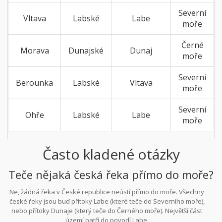
Severní
Vltava
Labské
Labe
moře
Černé
Morava
Dunajské
Dunaj
moře
Severní
Berounka
Labské
Vltava
moře
Severní
Ohře
Labské
Labe
moře
Často kladené otázky
Teče nějaká česká řeka přímo do moře?
Ne, žádná řeka v České republice neústí přímo do moře. Všechny
české řeky jsou buď přítoky Labe (které teče do Severního moře),
nebo přítoky Dunaje (který teče do Černého moře). Největší část
území patří do povodí Labe.