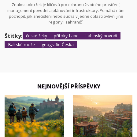
Znalost toku řek je klíčová pro ochranu životního prostředí,
management povodní a plánování infrastruktury. Pomáhá nám
pochopit, jak znečištění nebo sucha v jedné oblasti ovlivní jiné
regiony i zahraničí.
Štítky:
české řeky
přítoky Labe
Labinský povodí
Baltské moře
geografie Česka
NEJNOVĚJŠÍ PŘÍSPĚVKY