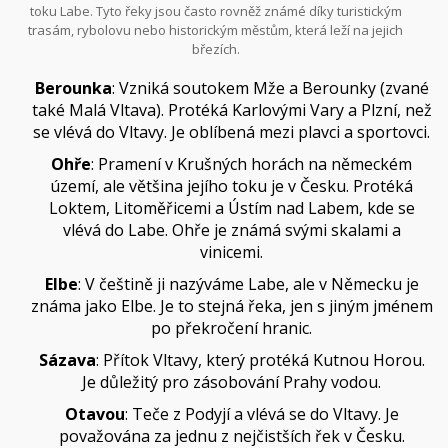
toku Labe. Tyto řeky jsou často rovněž známé díky turistickým
trasám, rybolovu nebo historickým městům, která leží na jejich
březích.
Berounka
: Vzniká soutokem Mže a Berounky (zvané
také Malá Vltava). Protéká Karlovými Vary a Plzní, než
se vlévá do Vltavy. Je oblíbená mezi plavci a sportovci.
Ohře
: Pramení v Krušných horách na německém
území, ale většina jejího toku je v Česku. Protéká
Loktem, Litoměřicemi a Ústím nad Labem, kde se
vlévá do Labe. Ohře je známá svými skalami a
vinicemi.
Elbe
: V češtině ji nazýváme Labe, ale v Německu je
známa jako Elbe. Je to stejná řeka, jen s jiným jménem
po překročení hranic.
Sázava
: Přítok Vltavy, který protéká Kutnou Horou.
Je důležitý pro zásobování Prahy vodou.
Otavou
: Teče z Podyjí a vlévá se do Vltavy. Je
považována za jednu z nejčistších řek v Česku.