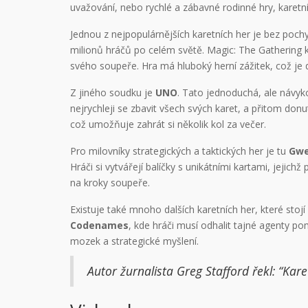
uvažování, nebo rychlé a zábavné rodinné hry, karetn
Jednou z nejpopulárnějších karetních her je bez poc
milionů hráčů po celém světě. Magic: The Gathering kom
svého soupeře. Hra má hluboký herní zážitek, což je dů
Z jiného soudku je
UNO
. Tato jednoduchá, ale návyko
nejrychleji se zbavit všech svých karet, a přitom donut
což umožňuje zahrát si několik kol za večer.
Pro milovníky strategických a taktických her je tu
Gw
Hráči si vytvářejí balíčky s unikátními kartami, jejic
na kroky soupeře.
Existuje také mnoho dalších karetních her, které stojí
Codenames
, kde hráči musí odhalit tajné agenty pom
mozek a strategické myšlení.
Autor žurnalista Greg Stafford řekl: “Kare