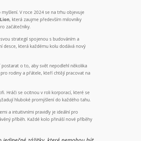
 myšlení. V roce 2024 se na trhu objevuje
Lion
, která zaujme především milovníky
ro začátečníky.
m svou strategií spojenou s budováním a
ní desce, která každému kolu dodává nový
í postarat o to, aby svět nepodlehl několika
o rodiny a přátele, kteří chtějí pracovat na
i. Hráči se ocitnou v roli korporací, které se
vyžadují hluboké promýšlení do každého tahu.
emi a intuitivními pravidly je ideální pro
rávěný příběh. Každé kolo přináší nové příběhy
o jedinečné zážitky, které nemohou být