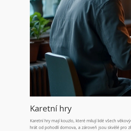
Karetní hry
Karetní hry mají kouzlo, které milují lidé všech věkový
hrát od pohodlí domova, a zároveň jsou skvělé pro zk