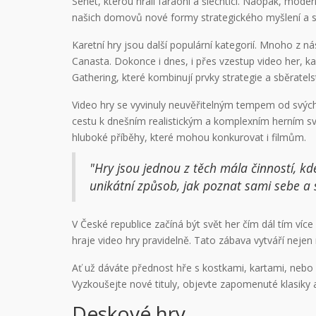
Senet, kterou hráli faraoni a šlechtici. Naopak, mode
našich domovů nové formy strategického myšlení a s
Karetní hry jsou další populární kategorií. Mnoho z ná
Canasta. Dokonce i dnes, i přes vzestup video her, kar
Gathering, které kombinují prvky strategie a sběratelst
Video hry se vyvinuly neuvěřitelným tempem od svých 
cestu k dnešním realistickým a komplexním herním svě
hluboké příběhy, které mohou konkurovat i filmům.
"Hry jsou jednou z těch mála činností, kd
unikátní způsob, jak poznat sami sebe a 
V České republice začíná být svět her čím dál tím v
hraje video hry pravidelně. Tato zábava vytváří nejen 
Ať už dáváte přednost hře s kostkami, kartami, nebo 
Vyzkoušejte nové tituly, objevte zapomenuté klasiky 
Deskové hry