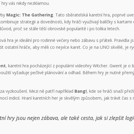
í hry vás nikdy nezklamou.
hyby
Magic: The Gathering
. Tato sběratelská karetní hra, poprvé uv
binuje strategii a dovednosti, kdy hráči využívají balíčky s kartami o
vod, proč se stále těší obrovské popularitě i po tolika letech.
vá hra je ideální pro rodinné večery nebo zábavu s přáteli. Pravidla 
it ostatní hráče, aby měli co nejvíce karet. Co je na UNO skvělé, je ryc
ent
, karetní hra pocházející z populární videohry Witcher. Gwent je o 
hž použití vyžaduje pečlivé plánování a odhad. Během hry je nutné přem
 za vyzkoušení. Mezi ně patří například
Bang!
, kde se hráči snaží pře
ocí indicií. Hraní karetních her je skvělým způsobem, jak trávit čas s
tní hry jsou nejen zábava, ale také cesta, jak si zlepšit lo