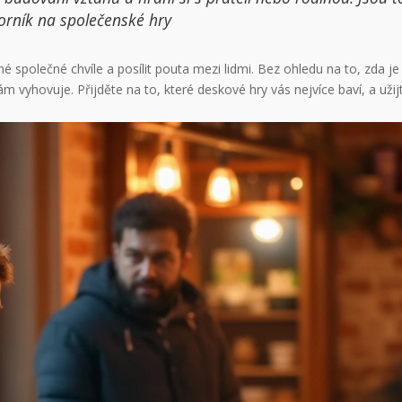
orník na společenské hry
společné chvíle a posílit pouta mezi lidmi. Bez ohledu na to, zda je
m vyhovuje. Přijděte na to, které deskové hry vás nejvíce baví, a užijt