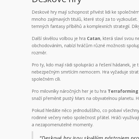
Deskové hry mají schopnost přivést lidi ke společném
mnoho zajímavých titulů, které stojí za to vyzkoušet.
temných fantasy příběhů a komplexních strategií. Dík
Další skvělou volbou je hra
Catan
, která slaví svou
obchodováním, nabízí hráčům různé možnosti spolupr
rozměr.
Pro ty, kdo mají rádi spolupráci a řešení hádanek, je 
nebezpečným smrtícím nemocem. Hra vyžaduje strategic
společném cíli.
Pro milovníky náročných her je tu hra
Terraforming
snaží přeměnit pustý Mars na obyvatelnou planetu. H
Pokud hledáte něco jednoduššího, co pobaví všechny
rodinné večery nebo společnost přátel. Hráči využívaj
a nezapomenutelné momenty.
"Deskové hry jsou skvělým nástrojem pro 