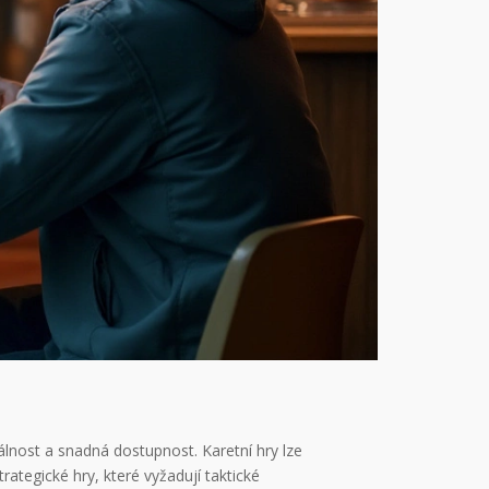
rzálnost a snadná dostupnost. Karetní hry lze
ategické hry, které vyžadují taktické