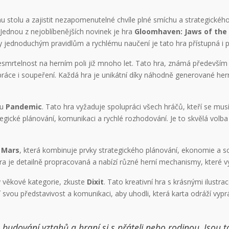
u stolu a zajistit nezapomenutelné chvíle plné smíchu a strategického
 Jednou z nejoblíbenějších novinek je hra
Gloomhaven: Jaws of the 
y jednoduchým pravidlům a rychlému naučení je tato hra přístupná i p
 nesmrtelnost na herním poli již mnoho let. Tato hra, známá předevší
áce i soupeření. Každá hra je unikátní díky náhodně generované her
tu
Pandemic
. Tato hra vyžaduje spolupráci všech hráčů, kteří se mus
ké plánování, komunikaci a rychlé rozhodování. Je to skvělá volba pr
 Mars
, která kombinuje prvky strategického plánování, ekonomie a scif
ra je detailně propracovaná a nabízí různé herní mechanismy, které 
 věkové kategorie, zkuste
Dixit
. Tato kreativní hra s krásnými ilustrac
í svou představivost a komunikaci, aby uhodli, která karta odráží vyp
budování vztahů a hraní si s přáteli nebo rodinou. Jsou t