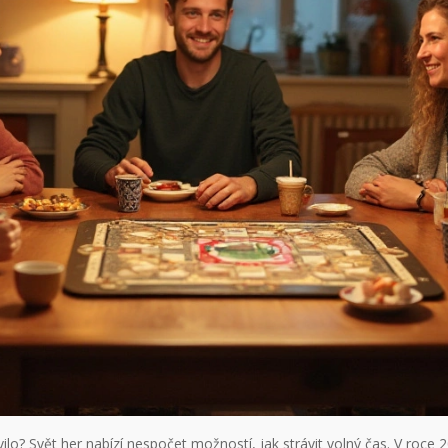
ilo? Svět her nabízí nespočet možností, jak strávit volný čas. V roce