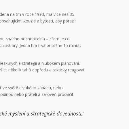
edená na trh v roce 1993, má více než 35
bsahujícími kouzla a bytosti, aby porazili
jsou snadno pochopitelná – cílem je co
hlost hry. Jedna hra trvá přibližně 15 minut,
bleskurychlé strategii a hlubokém plánování.
ýšlet několik tahů dopředu a takticky reagovat
žít ve světě divokého západu, nebo
 rodinou nebo přáteli a zároveň procvičit
gické myšlení a strategické dovednosti.”