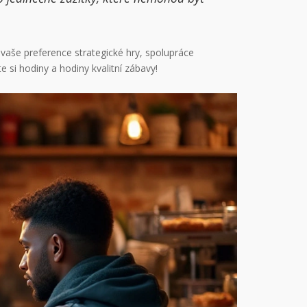
 vaše preference strategické hry, spolupráce
e si hodiny a hodiny kvalitní zábavy!