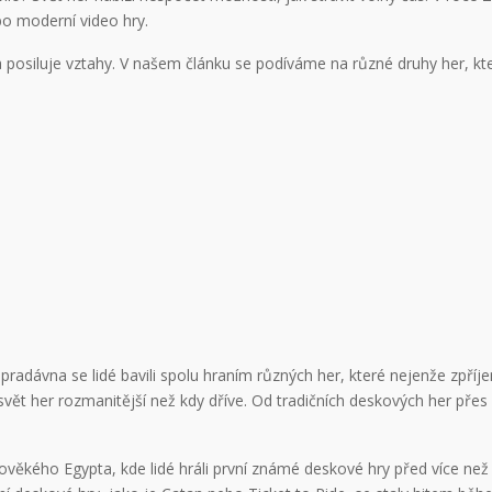
ebo moderní video hry.
 posiluje vztahy. V našem článku se podíváme na různé druhy her, kte
d pradávna se lidé bavili spolu hraním různých her, které nejenže zpříje
vět her rozmanitější než kdy dříve. Od tradičních deskových her přes 
rověkého Egypta, kde lidé hráli první známé deskové hry před více než 