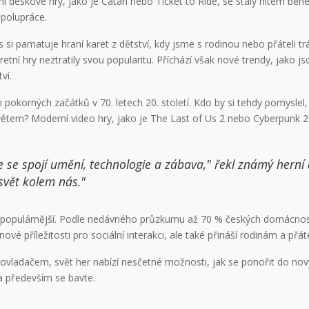
rní deskové hry, jako je Catan nebo Ticket to Ride, se staly hitem běh
polupráce.
s si pamatuje hraní karet z dětství, kdy jsme s rodinou nebo přáteli tr
etní hry neztratily svou popularitu. Příchází však nové trendy, jako j
ví.
pokorných začátků v 70. letech 20. století. Kdo by si tehdy pomyslel
tem? Moderní video hry, jako je The Last of Us 2 nebo Cyberpunk 2077
e se spojí umění, technologie a zábava," řekl známý herní 
svět kolem nás."
íce populárnější. Podle nedávného průzkumu až 70 % českých domácnos
nové příležitosti pro sociální interakci, ale také přináší rodinám a p
ovladačem, svět her nabízí nesčetné možnosti, jak se ponořit do nový
a především se bavte.