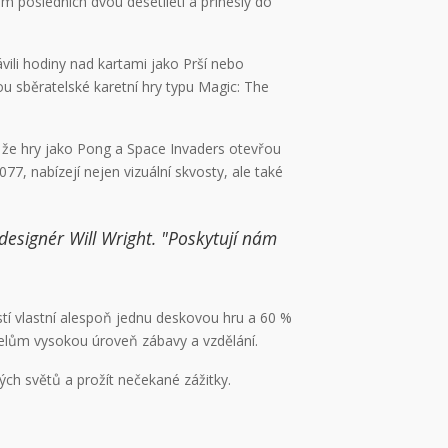
em posledních dvou desetiletí a přinesly do
ávili hodiny nad kartami jako Prší nebo
sou sběratelské karetní hry typu Magic: The
, že hry jako Pong a Space Invaders otevřou
, nabízejí nejen vizuální skvosty, ale také
designér Will Wright. "Poskytují nám
tí vlastní alespoň jednu deskovou hru a 60 %
řátelům vysokou úroveň zábavy a vzdělání.
ch světů a prožít nečekané zážitky.