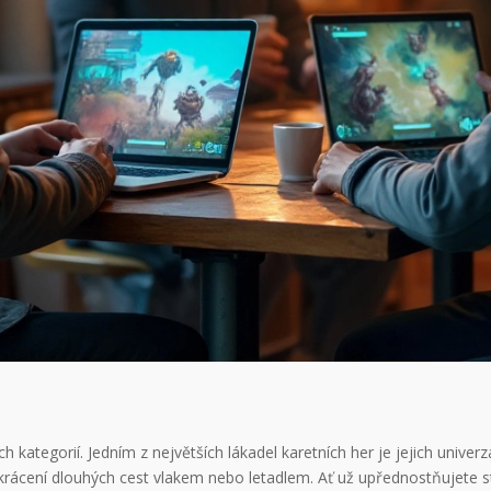
ch kategorií. Jedním z největších lákadel karetních her je jejich unive
rácení dlouhých cest vlakem nebo letadlem. Ať už upřednostňujete str