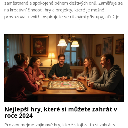
zaměstnané a spokojené během deštivých dnů. Zaměřuje se
na kreativní činnosti, hry a projekty, které je možné
provozovat uvnitř. Inspirujete se různými přístupy, ať už je
to umělecká práce nebo hravé soutěže, které pobaví celou
skupinu. Dejte dětem možnost vyžít svou fantazii a udržet si
dobrou náladu i v mokrém prostředí.
Nejlepší hry, které si můžete zahrát v
roce 2024
Prozkoumejme zajímavé hry, které stojí za to si zahrát v