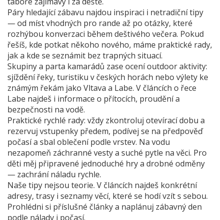
táboře zajímavý i za deště.
Páry hledající zábavu najdou inspiraci i netradiční tipy
— od míst vhodných pro rande až po otázky, které
rozhýbou konverzaci během deštivého večera. Pokud
řešíš, kde potkat někoho nového, máme praktické rady,
jak a kde se seznámit bez trapných situací.
Skupiny a parta kamarádů zase ocení outdoor aktivity:
sjíždění řeky, turistiku v českých horách nebo výlety ke
známým řekám jako Vltava a Labe. V článcích o řece
Labe najdeš i informace o přítocích, proudění a
bezpečnosti na vodě.
Praktické rychlé rady: vždy zkontroluj otevírací dobu a
rezervuj vstupenky předem, podívej se na předpověď
počasí a sbal oblečení podle vrstev. Na vodu
nezapomeň záchranné vesty a suché pytle na věci. Pro
děti měj připravené jednoduché hry a drobné odměny
— zachrání náladu rychle.
Naše tipy nejsou teorie. V článcích najdeš konkrétní
adresy, trasy i seznamy věcí, které se hodí vzít s sebou.
Prohlédni si příslušné články a naplánuj zábavný den
podle nálady i počasí.