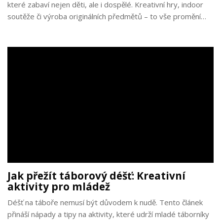
které zabaví nejen děti, ale i dospělé. Kreativní hry, indoor
soutěže či výroba originálních předmětů – to vše promění
deštivý den v nezapomenutelný zážitek. Stačí jen trocha
fantazie a dobré nálady.
Jak přežít táborový déšť: Kreativní
aktivity pro mládež
Déšť na táboře nemusí být důvodem k nudě. Tento článek
přináší nápady a tipy na aktivity, které udrží mladé táborníky