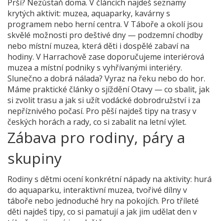
Prší? Nezůstaň doma. V článcích najdeš seznamy
krytých aktivit: muzea, aquaparky, kavárny s
programem nebo herní centra. V Táboře a okolí jsou
skvělé možnosti pro deštivé dny — podzemní chodby
nebo místní muzea, která děti i dospělé zabaví na
hodiny. V Harrachově zase doporučujeme interiérová
muzea a místní podniky s vyhřívanými interiéry.
Slunečno a dobrá nálada? Vyraz na řeku nebo do hor.
Máme praktické články o sjíždění Otavy — co sbalit, jak
si zvolit trasu a jak si užít vodácké dobrodružství i za
nepříznivého počasí. Pro pěší najdeš tipy na trasy v
českých horách a rady, co si zabalit na letní výlet.
Zábava pro rodiny, páry a
skupiny
Rodiny s dětmi ocení konkrétní nápady na aktivity: hurá
do aquaparku, interaktivní muzea, tvořivé dílny v
táboře nebo jednoduché hry na pokojích. Pro tříleté
děti najdeš tipy, co si pamatují a jak jim udělat den v