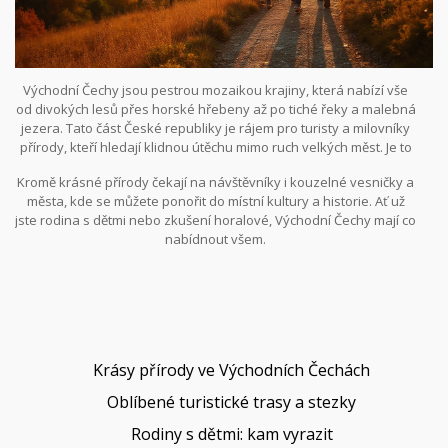
Východní Čechy jsou pestrou mozaikou krajiny, která nabízí vše
od divokých lesů přes horské hřebeny až po tiché řeky a malebná
jezera. Tato část České republiky je rájem pro turisty a milovníky
přírody, kteří hledají klidnou útěchu mimo ruch velkých měst. Je to
místo, kde se čas zpomaluje a každá vycházka může být
Kromě krásné přírody čekají na návštěvníky i kouzelné vesničky a
nevšedním zážitkem.
města, kde se můžete ponořit do místní kultury a historie. Ať už
jste rodina s dětmi nebo zkušení horalové, Východní Čechy mají co
nabídnout všem.
Krásy přírody ve Východních Čechách
Oblíbené turistické trasy a stezky
Rodiny s dětmi: kam vyrazit