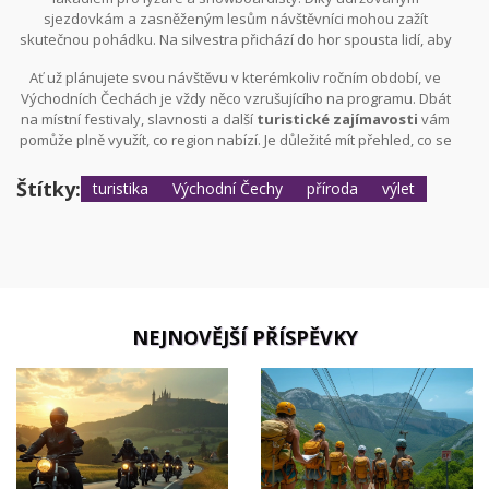
další zimní sporty.
sjezdovkám a zasněženým lesům návštěvníci mohou zažít
skutečnou pohádku. Na silvestra přichází do hor spousta lidí, aby
přivítali nový rok s ohňostrojem a slavnostmi. "Lidé se sem vrací,
Ať už plánujete svou návštěvu v kterémkoliv ročním období, ve
aby se nadechli čerstvého vzduchu a unikli každodennímu
Východních Čechách je vždy něco vzrušujícího na programu. Dbát
shonu," vysvětluje jistý místní horský průvodce. Udržované
na místní festivaly, slavnosti a další
turistické zajímavosti
vám
běžkařské trasy a zimní turistické stezky nabízejí
pomůže plně využít, co region nabízí. Je důležité mít přehled, co se
nezapomenutelné zážitky i pro ty, kdo lyžovat nechtějí.
právě děje, a přizpůsobit se aktuální sezóně a jejím aktivitám,
abyste si co nejvíce užili svůj výlet.
Štítky:
turistika
Východní Čechy
příroda
výlet
NEJNOVĚJŠÍ PŘÍSPĚVKY