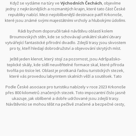
Když se vydáme na túry ve
Východních Čechách
, objevíme
jedny z nejkrásnějších a rozmanitých krajin, které tato část České
republiky nabízí. Mezi nejoblíbenější destinace patří Krkonoše,
které jsou známé svými majestátními vrcholy a hlubokými údolími.
Můžete se vydat na celodenní výšlap na Sněžku, nejvyšší horu v
Rádi bychom doporučili také návštěvu oblastí kolem
Česku, a užít si dechberoucí výhledy na okolní krajinu. Na své si
Broumovských stěn, kde se schovávají unikátní skalní útvary
zde přijdou i milovníci méně náročných tras, kteří mohou
vytvářející fantastické přírodní divadlo. Zdejší trasy jsou skvostem
prozkoumávat okolní lesy a horské bystřiny, které nabízejí klid a
pro ty, kteří hledají dobrodružství a objevování skrytých míst.
pohodu.
Pokud se vám naskytne příležitost, neváhejte se zastavit u
Ještě jeden klenot, který stojí za pozornost, jsou Adršpašsko-
vyhlídky Hvězda, odkud se před vámi rozprostřou nekonečné
teplické skály, kde sídlí neuvěřitelné formace skal, které příroda
výhledy na krajinu.
tvořila po tisíce let. Oblast je protkaná řadou turistických stezek,
které vás provedou labyrintem skalních věží a soutěsek. Tato
místa jsou jako stvořená pro fotografy a milovníky příběhů, neboť
Podle České asociace pro turistiku nabízely v roce 2023 Krkonoše
jejich kouzlo inspiruje fantazii. Pro místní i návštěvníky jsou tyto
přes 800 kilometrů značených stezek. Toto impozantní číslo jasně
trasy důkazem, že
příroda
ve
Východních Čechách
má co
ukazuje, jak oblíbené a dobře udržované jsou zdejší trasy.
nabídnout pro každého.
Návštěvníci se mohou těšit na pečlivě značené a bezpečné cesty,
a to i v těžším terénu. Zajímavé také je, že oblasti jako Kokořínsko
nabízejí vhodné kombinace pro pěší i cyklisty, přičemž cyklostezky
často vedou kolem historických a kulturních památek regionu.