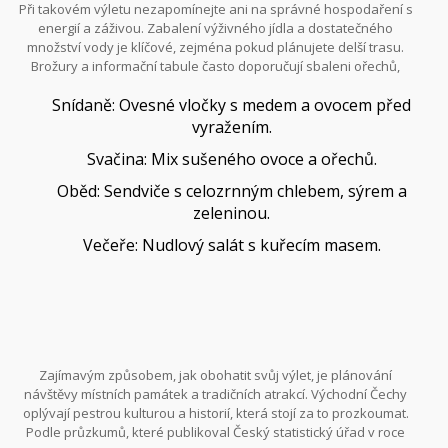
Při takovém výletu nezapomínejte ani na správné hospodaření s
minimalizovali stres a nečekaná překvapení na cestě. Když
energií a záživou. Zabalení výživného jídla a dostatečného
dorazíte na místo, nechte se unést okamžikem a nezapomeňte si
množství vody je klíčové, zejména pokud plánujete delší trasu.
udělat čas na obdivování detailů - může to být starý strom, pták s
Brožury a informační tabule často doporučují sbaleni ořechů,
nádherným zpěvem nebo pohled na horský hřeben v dálce.
sušeného ovoce a proteinových tyčinek, které poskytnou
Snídaně: Ovesné vločky s medem a ovocem před
potřebné živiny a energii. Zde je příklad jednoduchého, ale
účinného plánování potravin:
vyražením.
Svačina: Mix sušeného ovoce a ořechů.
Oběd: Sendviče s celozrnným chlebem, sýrem a
zeleninou.
Večeře: Nudlový salát s kuřecím masem.
Zajímavým způsobem, jak obohatit svůj výlet, je plánování
návštěvy místních památek a tradičních atrakcí. Východní Čechy
oplývají pestrou kulturou a historií, která stojí za to prozkoumat.
Podle průzkumů, které publikoval Český statistický úřad v roce