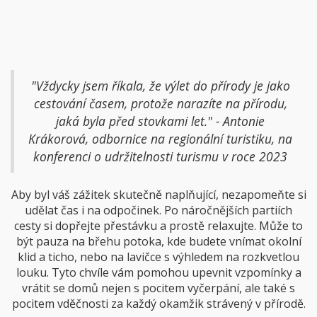
2022, oblast navštívilo přes 1,5 milionu turistů, což svědčí o její
atraktivitě. Zarezervujte si čas na prohlídku místních zámků,
kostelů a dalších historických objektů. Mohou skrývat příběhy a
legendy, které vás vtáhnou do časů minulých.
"Vždycky jsem říkala, že výlet do přírody je jako
cestování časem, protože narazíte na přírodu,
jaká byla před stovkami let." - Antonie
Krákorová, odbornice na regionální turistiku, na
konferenci o udržitelnosti turismu v roce 2023
Aby byl váš zážitek skutečně naplňující, nezapomeňte si
udělat čas i na odpočinek. Po náročnějších partiích
cesty si dopřejte přestávku a prostě relaxujte. Může to
být pauza na břehu potoka, kde budete vnímat okolní
klid a ticho, nebo na lavičce s výhledem na rozkvetlou
louku. Tyto chvíle vám pomohou upevnit vzpomínky a
vrátit se domů nejen s pocitem vyčerpání, ale také s
pocitem vděčnosti za každý okamžik strávený v přírodě.