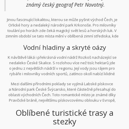
vodopád, je oblíbeným cílem výletníků, protože nabízí romantický
známý český geograf Petr Novotný.
zážitek s hukotem padající vody v pozadí.
Jinou fascinující lokalitou, kterou se může pyšnit východ Čech, je
Orlické hory a nedaleký národní park Krkonoše. Pro milovníky
toulání po horách zde čeká magický svět lesů a horských luk. V
zimním období se tato místa mění v oblíbená zimní střediska, kde
se můžete věnovat lyžování nebo pěší turistice na sněžnicích. Lesy
Vodní hladiny a skryté oázy
v Orlických horách a Krkonoších jsou domovem mnoha
chráněných druhů fauny a flóry. Jelení a srnčí zvěř je zde běžnou
K návštěvě láká i překrásná vodní nádrž Rozkoš nacházející se
součástí krajiny, zatímco nahoře nad stromy můžete spatřit
nedaleko České Skalice. S rozlohou více než tisíc hektarů jde
vzácného černého čápa, který zde hnízdí každý rok.
o jednu z největších nádrží v regionu. Její vody jsou rájem pro
rybáře i milovníky vodních sportů, zatímco okolí nabízí klidné
stezky pro pěší i cykloturistiku. Tento uměle vytvořený rezervoár
Mezi dalšími přírodními poklady se vyjímá Labské pískovce
je důležitým zdrojem pitné vody, avšak současně slouží jako
a Národní park České Švýcarsko, které částečně přesahují do
překrásná rekreační zóna. V jarních a letních měsících se jeho
oblasti východních Čech. Toto romantické místo je známé díky
břehy zazelenají květinami a divokými rostlinami, vytvářejíc
Pravčické bráně, největšímu pískovcovému oblouku v Evropě,
ideální prostředí pro relaxaci.
který představuje jeden z nejznámějších symbolů české přírody.
Oblíbené turistické trasy a
Tato oblast je proslulá svojí bohatou historií i krajinou, jež
poskytuje útočiště mnoha druhům ptáků a dalším živočichům.
stezky
Procházka podél Labe, obklopená majestátními skalami, zanechá
ve vás vzpomínky na klid a krásu, kterou tento kraj nabízí.