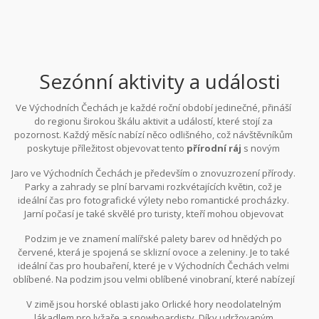
Sezónní aktivity a události
Ve Východních Čechách je každé roční období jedinečné, přináší
do regionu širokou škálu aktivit a událostí, které stojí za
pozornost. Každý měsíc nabízí něco odlišného, což návštěvníkům
poskytuje příležitost objevovat tento
přírodní ráj
s novým
pohledem v každém období. Sezónní akce nejsou jen o
Jaro ve Východních Čechách je především o znovuzrození přírody.
pozorování přírody nebo turistika, ale zahrnují také různé kulturní
Parky a zahrady se plní barvami rozkvétajících květin, což je
festivaly, sportovní závody a místní trhy, které vás mohou
ideální čas pro fotografické výlety nebo romantické procházky.
nadchnout.
Jarní počasí je také skvělé pro turisty, kteří mohou objevovat
turistické stezky
bez letních davů. V létě se zde konají známé
Podzim je ve znamení malířské palety barev od hnědých po
folklórní festivaly, které přitahují široké spektrum návštěvníků a
červené, která je spojená se sklizní ovoce a zeleniny. Je to také
poskytují jedinečnou příležitost zažít místní tradice.
ideální čas pro houbaření, které je v Východních Čechách velmi
oblíbené. Na podzim jsou velmi oblíbené vinobraní, které nabízejí
návštěvníkům ochutnávky místních vín a gastronomických
V zimě jsou horské oblasti jako Orlické hory neodolatelným
specialit. V neposlední řadě je zimní krajina ideální pro lyžování a
lákadlem pro lyžaře a snowboardisty. Díky udržovaným