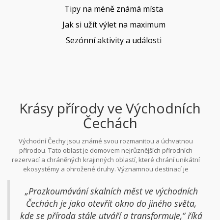
Tipy na méně známá místa
Jak si užít výlet na maximum
Sezónní aktivity a události
Krásy přírody ve Východních
Čechách
Východní Čechy jsou známé svou rozmanitou a úchvatnou
přírodou. Tato oblast je domovem nejrůznějších přírodních
rezervací a chráněných krajinných oblastí, které chrání unikátní
ekosystémy a ohrožené druhy. Významnou destinací je
Adršpašsko-teplické skály, systém pískovcových skalních měst
a soutěsek, který je překrásným cílem pro horolezce i turisty. Zde
„Prozkoumávání skalních měst ve východních
si návštěvníci mohou vychutnat adrenalin při lezení nebo
Čechách je jako otevřít okno do jiného světa,
obdivovat nádherné výhledy a bájná místa mezi skalami, která
kde se příroda stále utváří a transformuje,“ říká
připomínají pohádkovou krajinu. Jedno z těchto míst, Malý a Velký