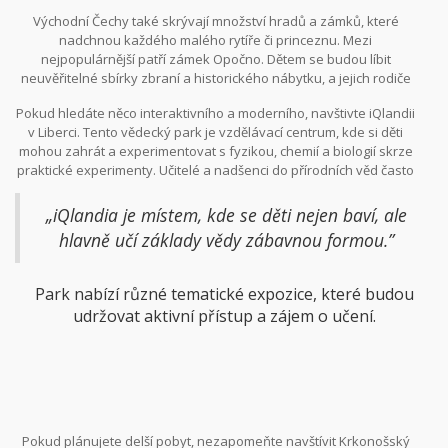
dětských zajišťovacích cest, a zároveň se na chvíli ocitnout v
Východní Čechy také skrývají množství hradů a zámků, které
pohádkovém světě. Oblast je dobře značená a umožňuje různé
nadchnou každého malého rytíře či princeznu. Mezi
trasy podle obtížnosti, což je ideální, pokud cestujete s dětmi.
nejpopulárnější patří zámek Opočno. Dětem se budou líbit
neuvěřitelné sbírky zbraní a historického nábytku, a jejich rodiče
si zase užijí romantické procházky po zámeckých zahradách.
Pokud hledáte něco interaktivního a moderního, navštivte iQlandii
Historie se v Opočně prolíná s příběhy a legendami, které budou
v Liberci. Tento vědecký park je vzdělávací centrum, kde si děti
nadšeně vyprávět průvodci.
mohou zahrát a experimentovat s fyzikou, chemií a biologií skrze
praktické experimenty. Učitelé a nadšenci do přírodních věd často
říkají:
„iQlandia je místem, kde se děti nejen baví, ale
hlavně učí základy vědy zábavnou formou.”
Park nabízí různé tematické expozice, které budou
udržovat aktivní přístup a zájem o učení.
Pokud plánujete delší pobyt, nezapomeňte navštívit Krkonošský