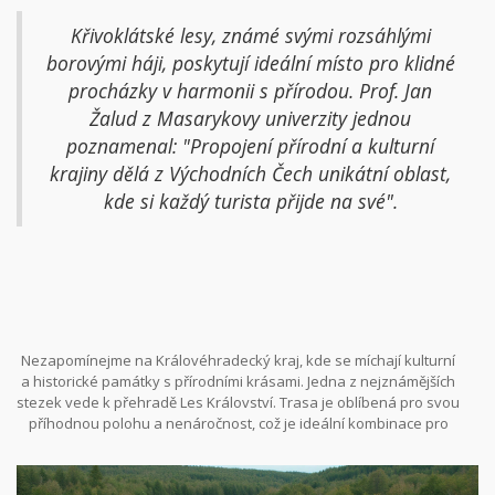
Křivoklátské lesy, známé svými rozsáhlými
borovými háji, poskytují ideální místo pro klidné
procházky v harmonii s přírodou. Prof. Jan
Žalud z Masarykovy univerzity jednou
poznamenal: "Propojení přírodní a kulturní
krajiny dělá z Východních Čech unikátní oblast,
kde si každý turista přijde na své".
Nezapomínejme na Královéhradecký kraj, kde se míchají kulturní
a historické památky s přírodními krásami. Jedna z nejznámějších
stezek vede k přehradě Les Království. Trasa je oblíbená pro svou
příhodnou polohu a nenáročnost, což je ideální kombinace pro
rodiny s dětmi. Odtud ale můžete pokračovat směrem k méně
frekventovaným trasám a poznat tak místa, která nejsou ještě
tolik prozkoumána.