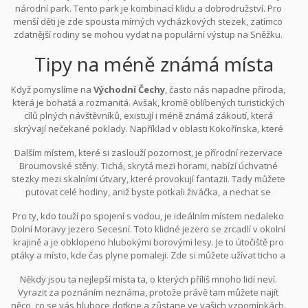
národní park. Tento park je kombinací klidu a dobrodružství. Pro
menší děti je zde spousta mírných vycházkových stezek, zatímco
zdatnější rodiny se mohou vydat na populární výstup na Sněžku.
Krkonoše jsou přirozenou galerií přírody, kde se můžete setkat s
Tipy na méně známá místa
unikátními druhy rostlin i zvířat. Pro děti je to perfektní místo k
objevování a rodiče ocení možnost útěku do přírody daleko od
stresu každodenního života.
Když pomyslíme na
Východní Čechy
, často nás napadne příroda,
která je bohatá a rozmanitá. Avšak, kromě oblíbených turistických
cílů plných návštěvníků, existují i méně známá zákoutí, která
skrývají nečekané poklady. Například v oblasti Kokořínska, které
je známé svou dramatickou krajinou pískovcových skal, se
Dalším místem, které si zaslouží pozornost, je přírodní rezervace
nacházejí místa jako Houska. Tento hrad, často zmiňovaný v
Broumovské stěny. Tichá, skrytá mezi horami, nabízí úchvatné
souvislosti s pověstmi o bráně do pekla, je obklopen záhadami a
stezky mezi skalními útvary, které provokují fantazii. Tady můžete
příběhy, jež lákají milovníky mystiky a historie.
putovat celé hodiny, aniž byste potkali živáčka, a nechat se
unášet tichem a magickou atmosférou. Příroda zde působí jako
Pro ty, kdo touží po spojení s vodou, je ideálním místem nedaleko
obrovská galerie, kde každý kámen a strom vyprávějí svůj příběh.
Dolní Moravy jezero Secesní. Toto klidné jezero se zrcadlí v okolní
Jak řekl cestovatel a autor Alois Jirásek, "kroky vedené k těmto
krajině a je obklopeno hlubokými borovými lesy. Je to útočiště pro
horám jsou vždy zázrakem, který nelze slovy popsat".
ptáky a místo, kde čas plyne pomaleji. Zde si můžete užívat ticho a
pohodu, daleko od překotného života a technologických
Někdy jsou ta nejlepší místa ta, o kterých příliš mnoho lidí neví.
vymožeností. Sednout si na břeh s knihou nebo jen pozorovat
Vyrazit za poznáním neznáma, protože právě tam můžete najít
kachny klouzající po hladině, je zážitek, který se nedá nahradit.
něco, co se vás hluboce dotkne a zůstane ve vašich vzpomínkách.
Jezero nabízí i možnost si pronajmout loďku, což je perfektní pro