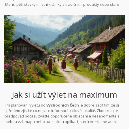
Menší pěší stezky, místní krámky s tradičními produkty nebo staré
ty, již chtějí objevovat více z této nenápadné, avšak nádherné
mlýny, které stále hučí v údolích - to všechno utváří jedinečnou
lokality.
mozaiku
přírody
a lidského tvoření. Ať už se na těchto méně
známých místech rozhodnete prozkoumat cokoliv, jistě vás
odmění svou neotřelou krásou a klidem, který jinde jen těžko
najdete.
Jak si užít výlet na maximum
Při plánování výletu do
Východních Čech
je dobré začít tím, že si
předem zjistíte co nejvíce informací o cílové lokalitě. Zkontrolujte
předpověď počasí, zvažte doporučené oblečení a nezapomeňte s
sebou vzít mapu nebo turistickou aplikaci, která nezklame ani ve
špatném signálu. To jsou základní předpoklady pro to, abyste