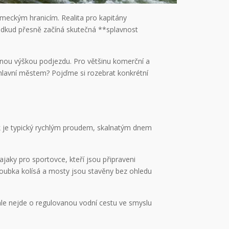
meckým hranicím. Realita pro kapitány
á, odkud přesně začíná skutečná **splavnost
nou výškou podjezdu. Pro většinu komerční a
hlavní městem? Pojďme si rozebrat konkrétní
tok je typický rychlým proudem, skalnatým dnem
jaky pro sportovce, kteří jsou připraveni
loubka kolísá a mosty jsou stavěny bez ohledu
ále nejde o regulovanou vodní cestu ve smyslu