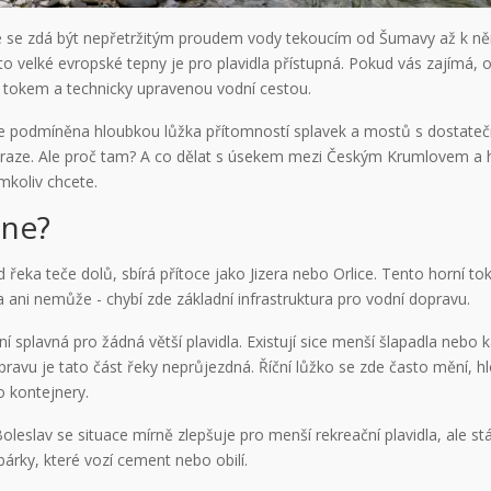
e se zdá být nepřetržitým proudem vody tekoucím od Šumavy až k ně
t této velké evropské tepny je pro plavidla přístupná. Pokud vás zajím
 tokem a technicky upravenou vodní cestou.
e podmíněna hloubkou lůžka přítomností splavek a mostů s dostateč
 Praze. Ale proč tam? A co dělat s úsekem mezi Českým Krumlovem a 
mkoliv chcete.
ene?
 řeka teče dolů, sbírá přítoce jako Jizera nebo Orlice. Tento horní 
ani nemůže - chybí zde základní infrastruktura pro vodní dopravu.
plavná pro žádná větší plavidla. Existují sice menší šlapadla nebo ka
avu je tato část řeky neprůjezdná. Říční lůžko se zde často mění, h
 kontejnery.
eslav se situace mírně zlepšuje pro menší rekreační plavidla, ale st
rky, které vozí cement nebo obilí.