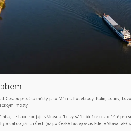
 Labem
. Cestou protéká městy jako Mělník, Poděbrady, Kolín, Louny, Lovos
pražskými mosty.
Mělníka, se Labe spojuje s Vltavou. To vytváří důležité rozbočiště p
 a dál do Jižních Čech (až po České Budějovice, kde je Vltava také s