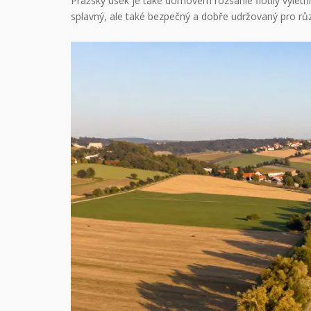
Pražský úsek je také domovem rozsáhlé flotily výletníc
splavný, ale také bezpečný a dobře udržovaný pro rů