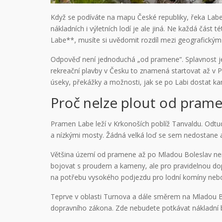
Když se podíváte na mapu České republiky, řeka Lab
nákladních i výletních lodí je ale jiná. Ne každá čás
Labe**, musíte si uvědomit rozdíl mezi geografickým
Odpověď není jednoduchá „od pramene“. Splavnost j
rekreační plavby v Česku to znamená startovat až v
úseky, překážky a možnosti, jak se po Labi dostat ka
Proč nelze plout od pram
Pramen Labe leží v Krkonoších poblíž Tanvaldu. Odtud
a nízkými mosty. Žádná velká loď se sem nedostane a 
Většina území od pramene až po Mladou Boleslav není s
bojovat s proudem a kameny, ale pro pravidelnou dopr
na potřebu vysokého podjezdu pro lodní komíny nebo
Teprve v oblasti Turnova a dále směrem na Mladou Bol
dopravního zákona. Zde nebudete potkávat nákladní bá