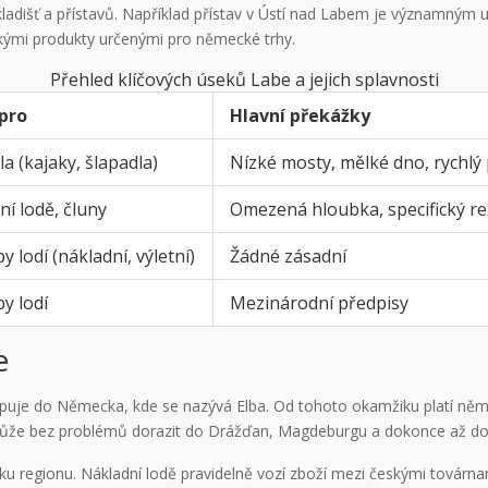
adišť a přístavů. Například přístav v Ústí nad Labem je významným u
kými produkty určenými pro německé trhy.
Přehled klíčových úseků Labe a jejich splavnosti
pro
Hlavní překážky
la (kajaky, šlapadla)
Nízké mosty, mělké dno, rychlý
ní lodě, čluny
Omezená hloubka, specifický r
y lodí (nákladní, výletní)
Žádné zásadní
y lodí
Mezinárodní předpisy
e
upuje do Německa, kde se nazývá Elba. Od tohoto okamžiku platí něm
y, může bez problémů dorazit do Drážďan, Magdeburgu a dokonce až d
ku regionu. Nákladní lodě pravidelně vozí zboží mezi českými továrn