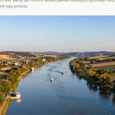
h lodí. Každý den tu kotví desítky plavidel nabízejících prohlídky měs
zné typy provozu.