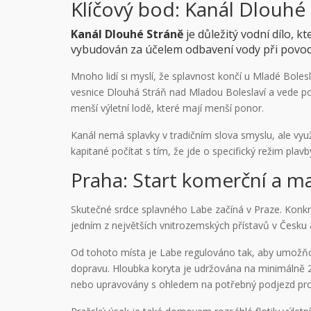
Klíčový bod: Kanál Dlouhé
Kanál Dlouhé Stráně
je
důležitý vodní dílo, 
vybudován za účelem odbavení vody při povodní
Mnoho lidí si myslí, že splavnost končí u Mladé Boles
vesnice Dlouhá Stráň nad Mladou Boleslaví a vede pod
menší výletní lodě, které mají menší ponor.
Kanál nemá splavky v tradičním slova smyslu, ale využí
kapitané počítat s tím, že jde o specifický režim pla
Praha: Start komerční a m
Skutečné srdce splavného Labe začíná v Praze. Konkrét
jedním z největších vnitrozemských přístavů v Česku 
Od tohoto místa je Labe regulováno tak, aby umožňo
dopravu. Hloubka koryta je udržována na minimálně 2,
nebo upravovány s ohledem na potřebný podjezd pro