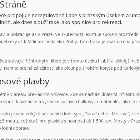
 Stráně
které propojuje neregulované Labe s pražským úsekem a umož
ch, ale dnes slouží také jako spojnice pro rekreaci.
lavi a pokračuje až v Praze. Ve skutečnosti existuje spojení prostřed
él řeky až k Mrlínům nedaleko Prahy. Tato trasa je však určena před
vá stávající říční koryto, které je v tomto úseku hlubší a klidnější n
vby. Není to stejná záležitost jako plout po širokém korytě pod Karlo
asové plavby
ně v areálu překladiště Vršovice. Zde se nachází důležitá infrastrukt
a slouží k nakládce a vykládce suchých bulkových materiálů, jako je c
valo plavbu velkých nákladních lodí typu „Duna“ nebo „Moskva“, kte
5 metru, což stačí pro plavidla s nosností až 1 500 tun. Mosty v Praz
 lodní dopravu.