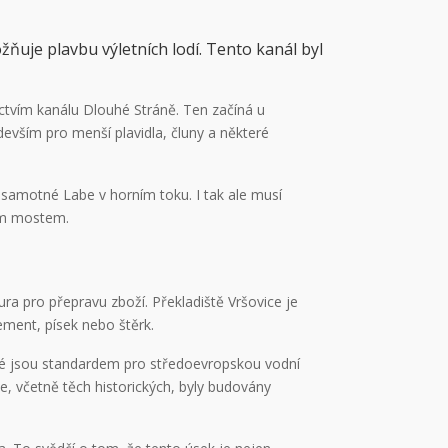
ňuje plavbu výletních lodí.
Tento kanál byl
nictvím kanálu Dlouhé Stráně. Ten začíná u
evším pro menší plavidla, čluny a některé
ež samotné Labe v horním toku. I tak ale musí
vým mostem.
ura pro přepravu zboží. Překladiště Vršovice je
ement, písek nebo štěrk.
ré jsou standardem pro středoevropskou vodní
e, včetně těch historických, byly budovány