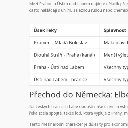
Mezi Prahou a Ústím nad Labem najdete několik překl
často nakládají s uhlím, železnou rudou nebo chemic
Úsek řeky
Splavnost 
Pramen - Mladá Boleslav
Malá plavid
Dlouhá Stráň - Praha (kanál)
Menší výlet
Praha - Ústí nad Labem
Všechny typ
Ústí nad Labem - hranice
Všechny typ
Přechod do Německa: Elb
Na českých hranicích Labe opouští naše území a vst
řeka zcela spojitá, takže loď, která vypluje z Prah
Tento mezinárodní charakter je důležitý pro ekonomi