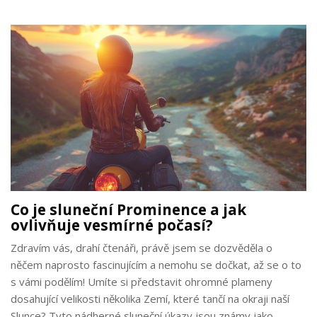
pozorování a jak může být tento jev užitečný pro amatérské
astronomy i profesionály.
Co je sluneční Prominence a jak
ovlivňuje vesmírné počasí?
Zdravím vás, drahí čtenáři, právě jsem se dozvěděla o
něčem naprosto fascinujícím a nemohu se dočkat, až se o to
s vámi podělím! Umíte si představit ohromné plameny
dosahující velikosti několika Zemí, které tančí na okraji naší
Slunce? Tyto nádherné sluneční úkazy jsou známy jako