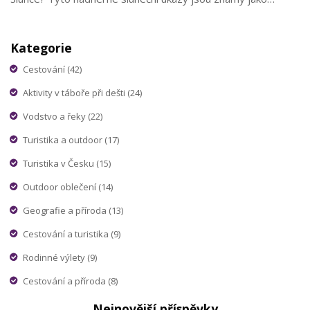
prominence a hrají klíčovou roli v tom, jak sluneční energie
ovlivňuje naši planetu a kosmické prostředí. Pojďme spolu
Kategorie
prozkoumat, co to sluneční prominence vlastně jsou, jak
vznikají a proč bychom si na ně měli dávat pozor. Je to téma,
Cestování
(42)
které rozzáří váš den, stejně jako ty obří sluneční smyčky
Aktivity v táboře při dešti
(24)
rozzáří oblohu!
Vodstvo a řeky
(22)
Turistika a outdoor
(17)
Turistika v Česku
(15)
Outdoor oblečení
(14)
Geografie a příroda
(13)
Cestování a turistika
(9)
Rodinné výlety
(9)
Cestování a příroda
(8)
Nejnovější příspěvky