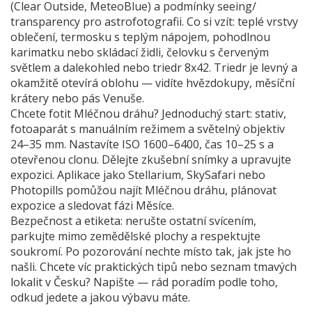
(Clear Outside, MeteoBlue) a podmínky seeing/
transparency pro astrofotografii. Co si vzít: teplé vrstvy
oblečení, termosku s teplým nápojem, pohodlnou
karimatku nebo skládací židli, čelovku s červeným
světlem a dalekohled nebo triedr 8x42. Triedr je levný a
okamžitě otevírá oblohu — vidíte hvězdokupy, měsíční
krátery nebo pás Venuše.
Chcete fotit Mléčnou dráhu? Jednoduchý start: stativ,
fotoaparát s manuálním režimem a světelný objektiv
24–35 mm. Nastavíte ISO 1600–6400, čas 10–25 s a
otevřenou clonu. Dělejte zkušební snímky a upravujte
expozici. Aplikace jako Stellarium, SkySafari nebo
Photopills pomůžou najít Mléčnou dráhu, plánovat
expozice a sledovat fázi Měsíce.
Bezpečnost a etiketa: nerušte ostatní svícením,
parkujte mimo zemědělské plochy a respektujte
soukromí. Po pozorování nechte místo tak, jak jste ho
našli. Chcete víc praktických tipů nebo seznam tmavých
lokalit v Česku? Napište — rád poradím podle toho,
odkud jedete a jakou výbavu máte.