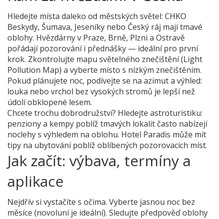
Hledejte místa daleko od městských světel: CHKO
Beskydy, Šumava, Jeseníky nebo Český ráj mají tmavé
oblohy. Hvězdárny v Praze, Brně, Plzni a Ostravě
pořádají pozorování i přednášky — ideální pro první
krok. Zkontrolujte mapu světelného znečištění (Light
Pollution Map) a vyberte místo s nízkým znečištěním.
Pokud plánujete noc, podívejte se na azimut a výhled:
louka nebo vrchol bez vysokých stromů je lepší než
údolí obklopené lesem.
Chcete trochu dobrodružství? Hledejte astroturistiku:
penziony a kempy poblíž tmavých lokalit často nabízejí
noclehy s výhledem na oblohu. Hotel Paradis může mít
tipy na ubytování poblíž oblíbených pozorovacích míst.
Jak začít: výbava, termíny a
aplikace
Nejdřív si vystačíte s očima. Vyberte jasnou noc bez
měsíce (novoluní je ideální). Sledujte předpověď oblohy