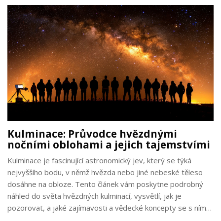
Kulminace: Průvodce hvězdnými
nočními oblohami a jejich tajemstvími
Kulminace je fascinující astronomický jev, který se týká
nejvyššího bodu, v němž hvězda nebo jiné nebeské těleso
dosáhne na obloze. Tento článek vám poskytne podrobný
náhled do světa hvězdných kulminací, vysvětlí, jak je
pozorovat, a jaké zajímavosti a vědecké koncepty se s ním
pojí. Dozvíte se, jak kulminace ovlivňuje astronomická