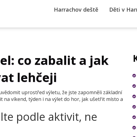
Harrachov deště
Děti v Ha
l: co zabalit a jak
at lehčeji
 uvědomit uprostřed výletu, že jste zapomněli základní
 na víkend, týden i na výlet do hor, jak ušetřit místo a
lte podle aktivit, ne