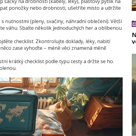
p sáčky na drobnosti (kabely, léky), plastový pytlík na
cpat ponožky nebo drobnosti, ušetříte místo a udržíte
 s nutnostmi (pleny, svačiny, náhradní oblečení). Větší
ujte váhu. Sbalte několik jednoduchých her a oblíbenou
N
v
děte checklist. Zkontrolujte doklady, léky, nabití
te, něco zase vyhoďte – méně věcí znamená méně
stní krátký checklist podle typu cesty a držte se ho.
volenou.