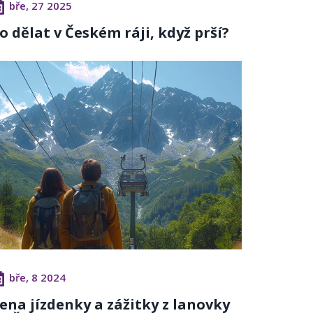
bře, 27 2025
o dělat v Českém ráji, když prší?
bře, 8 2024
ena jízdenky a zážitky z lanovky