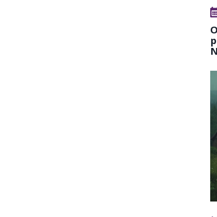
O
p
N