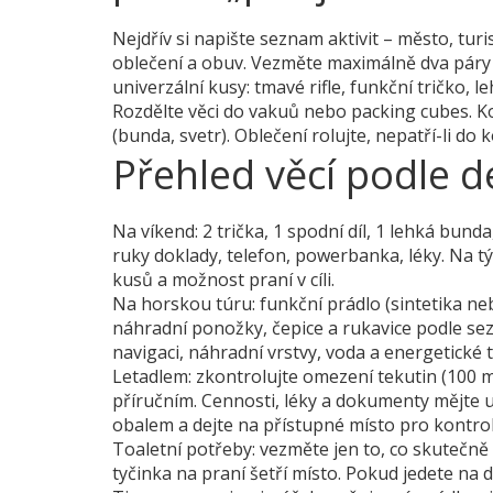
Nejdřív si napište seznam aktivit – město, tur
oblečení a obuv. Vezměte maximálně dva páry 
univerzální kusy: tmavé rifle, funkční tričko, 
Rozdělte věci do vakuů nebo packing cubes. 
(bunda, svetr). Oblečení rolujte, nepatří-li 
Přehled věcí podle d
Na víkend: 2 trička, 1 spodní díl, 1 lehká bun
ruky doklady, telefon, powerbanka, léky. Na t
kusů a možnost praní v cíli.
Na horskou túru: funkční prádlo (sintetika 
náhradní ponožky, čepice a rukavice podle se
navigaci, náhradní vrstvy, voda a energetické t
Letadlem: zkontrolujte omezení tekutin (100 ml
příručním. Cennosti, léky a dokumenty mějte 
obalem a dejte na přístupné místo pro kontrol
Toaletní potřeby: vezměte jen to, co skutečně
tyčinka na praní šetří místo. Pokud jedete na d