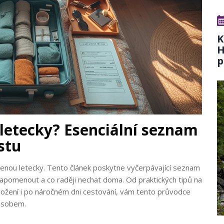
K
H
p
 letecky? Esenciální seznam
stu
olenou letecky. Tento článek poskytne vyčerpávající seznam
apomenout a co raději nechat doma. Od praktických tipů na
oložení i po náročném dni cestování, vám tento průvodce
ůsobem.