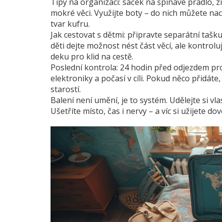
Tipy na organizaci: sáček na špinavé prádlo, zi
mokré věci. Využijte boty – do nich můžete na
tvar kufru.
Jak cestovat s dětmi: připravte separátní tašku
děti dejte možnost nést část věcí, ale kontrol
deku pro klid na cestě.
Poslední kontrola: 24 hodin před odjezdem proj
elektroniky a počasí v cíli. Pokud něco přidá
starostí.
Balení není umění, je to systém. Udělejte si vla
Ušetříte místo, čas i nervy – a víc si užijete do