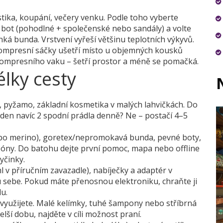
istika, koupání, večery venku. Podle toho vyberte
bot (pohodlné + společenské nebo sandály) a volte
lehká bunda. Vrstvení vyřeší většinu teplotních výkyvů.
Kompresní sáčky ušetří místo u objemných kousků
do kompresního vaku – šetří prostor a méně se pomačká.
élky cesty
da, pyžamo, základní kosmetika v malých lahvičkách. Do
ýden navíc 2 spodní prádla denně? Ne – postačí 4–5
nebo merino), goretex/nepromokavá bunda, pevné boty,
zóny. Do batohu dejte první pomoc, mapa nebo offline
yčinky.
 v příručním zavazadle), nabíječky a adaptér v
u sebe. Pokud máte přenosnou elektroniku, chraňte ji
u.
 využijete. Malé kelímky, tuhé šampony nebo stříbrná
elší dobu, najděte v cíli možnost praní.