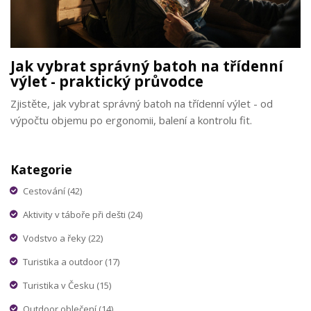
Jak vybrat správný batoh na třídenní
výlet - praktický průvodce
Zjistěte, jak vybrat správný batoh na třídenní výlet - od
výpočtu objemu po ergonomii, balení a kontrolu fit.
Kategorie
Cestování
(42)
Aktivity v táboře při dešti
(24)
Vodstvo a řeky
(22)
Turistika a outdoor
(17)
Turistika v Česku
(15)
Outdoor oblečení
(14)