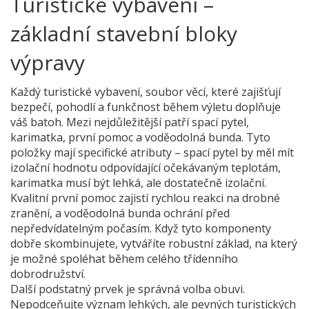
Turistické vybavení –
základní stavební bloky
výpravy
Každý
turistické vybavení
,
soubor věcí, které zajišťují
bezpečí, pohodlí a funkčnost během výletu
doplňuje
váš batoh. Mezi nejdůležitější patří spací pytel,
karimatka, první pomoc a voděodolná bunda. Tyto
položky mají specifické atributy – spací pytel by měl mít
izolační hodnotu odpovídající očekávaným teplotám,
karimatka musí být lehká, ale dostatečně izolační.
Kvalitní první pomoc zajistí rychlou reakci na drobné
zranění, a voděodolná bunda ochrání před
nepředvídatelným počasím. Když tyto komponenty
dobře skombinujete, vytváříte robustní základ, na který
je možné spoléhat během celého třídenního
dobrodružství.
Další podstatný prvek je správná volba obuvi.
Nepodceňujte význam lehkých, ale pevných turistických