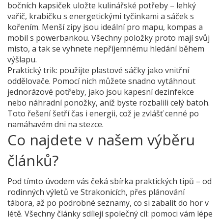
bočních kapsiček uložte kulinářské potřeby – lehký
vařič, krabičku s energetickými tyčinkami a sáček s
kořením. Menší zipy jsou ideální pro mapu, kompas a
mobil s powerbankou. Všechny položky proto mají svůj
místo, a tak se vyhnete nepříjemnému hledání během
výšlapu.
Praktický trik: použijte plastové sáčky jako vnitřní
oddělovače. Pomocí nich můžete snadno vytáhnout
jednorázové potřeby, jako jsou kapesní dezinfekce
nebo náhradní ponožky, aniž byste rozbalili celý batoh.
Toto řešení šetří čas i energii, což je zvlášť cenné po
namáhavém dni na stezce.
Co najdete v našem výběru
článků?
Pod tímto úvodem vás čeká sbírka praktických tipů – od
rodinných výletů ve Strakonicích, přes plánování
tábora, až po podrobné seznamy, co si zabalit do hor v
létě. Všechny články sdílejí společný cíl: pomoci vám lépe