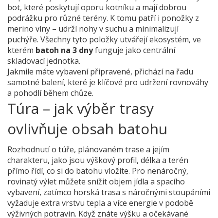
bot, které poskytují oporu kotníku a mají dobrou
podrážku pro různé terény. K tomu patří i ponožky z
merino vlny – udrží nohy v suchu a minimalizují
puchýře. Všechny tyto položky utvářejí ekosystém, ve
kterém
batoh na 3 dny
funguje jako centrální
skladovací jednotka.
Jakmile máte vybavení připravené, přichází na řadu
samotné balení, které je klíčové pro udržení rovnováhy
a pohodlí během chůze.
Túra – jak výběr trasy
ovlivňuje obsah batohu
Rozhodnutí o
túře
,
plánovaném trase a jejím
charakteru, jako jsou výškový profil, délka a terén
přímo řídí, co si do batohu vložíte. Pro nenáročný,
rovinatý výlet můžete snížit objem jídla a spacího
vybavení, zatímco horská trasa s náročnými stoupáními
vyžaduje extra vrstvu tepla a více energie v podobě
výživných potravin. Když znáte výšku a očekávané