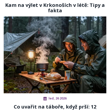
Kam na výlet v Krkonoších v létě: Tipy a
fakta
led, 26 2026
Co uvařit na táboře, když prší: 12