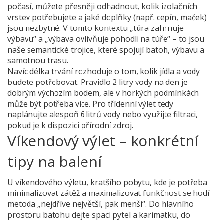
počasí, můžete přesněji odhadnout, kolik izolačních
vrstev potřebujete a jaké doplňky (např. cepín, maček)
jsou nezbytné. V tomto kontextu „túra zahrnuje
výbavu“ a „výbava ovlivňuje pohodlí na túře“ – to jsou
naše semantické trojice, které spojují batoh, výbavu a
samotnou trasu.
Navíc délka trvání rozhoduje o tom, kolik jídla a vody
budete potřebovat. Pravidlo 2 litry vody na den je
dobrým výchozím bodem, ale v horkých podmínkách
může být potřeba více. Pro třídenní výlet tedy
naplánujte alespoň 6 litrů vody nebo využijte filtraci,
pokud je k dispozici přírodní zdroj.
Víkendový výlet – konkrétní
tipy na balení
U
víkendového výletu
,
kratšího pobytu, kde je potřeba
minimalizovat zátěž a maximalizovat funkčnost
se hodí
metoda „nejdříve největší, pak menší“. Do hlavního
prostoru batohu dejte spací pytel a karimatku, do