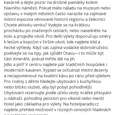
kavárně a dejte pozor na drobné památky kolem
hlavního náměstí. Pokud máte náladu na muzeum nebo
výstavu, v malých městech často narazíte na zajímavé
místní expozice věnované historii regionu a železnici.
Chcete aktivitu venku? Vydejte se na krátkou
procházku po značených cestách, nebo nasedněte na
kolo a projeďte okolí. Pro delší výlety doporučuju směry
k lesům a kopcům v širším okolí, kde najdete klid a
hezké výhledy. Když vás zajímá vodácké dobrodružství,
podívejte se na tipy, jak sjíždět Otavu—i to může být
část itineráře, pokud míříte dál na jih.
Jídlo a pití? V centru najdete pár tradičních hospůdek i
moderních kaváren. Vyplatí se ochutnat místní dezerty
a nezapomenout na kvalitní kávu po ránu před výletem.
Pro rodiny s dětmi hledejte ubytování s kuchyňkou
nebo blízko služeb, aby byl pobyt pohodlnější.
Ubytování rezervujte podle účelu cesty: krátké přespání
u nádraží, pohodlný penzion pro víkend nebo menší
hotel jako základna pro výlety. Na hotelparadis.cz
najdete přehled možností v různých cenových hladinách