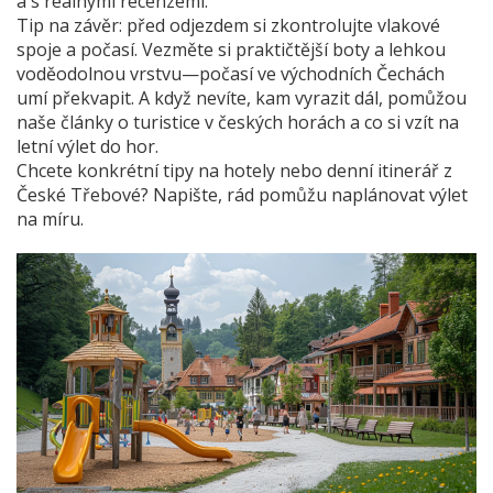
a s reálnými recenzemi.
Tip na závěr: před odjezdem si zkontrolujte vlakové
spoje a počasí. Vezměte si praktičtější boty a lehkou
voděodolnou vrstvu—počasí ve východních Čechách
umí překvapit. A když nevíte, kam vyrazit dál, pomůžou
naše články o turistice v českých horách a co si vzít na
letní výlet do hor.
Chcete konkrétní tipy na hotely nebo denní itinerář z
České Třebové? Napište, rád pomůžu naplánovat výlet
na míru.