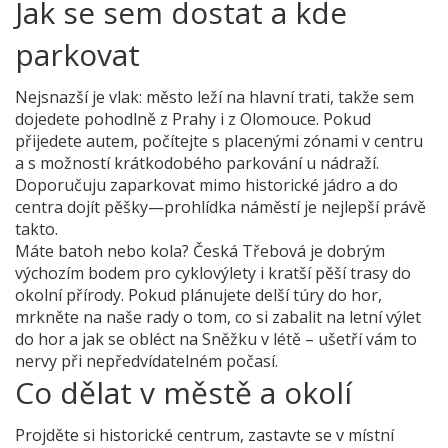
Jak se sem dostat a kde
parkovat
Nejsnazší je vlak: město leží na hlavní trati, takže sem
dojedete pohodlně z Prahy i z Olomouce. Pokud
přijedete autem, počítejte s placenými zónami v centru
a s možností krátkodobého parkování u nádraží.
Doporučuju zaparkovat mimo historické jádro a do
centra dojít pěšky—prohlídka náměstí je nejlepší právě
takto.
Máte batoh nebo kola? Česká Třebová je dobrým
výchozím bodem pro cyklovýlety i kratší pěší trasy do
okolní přírody. Pokud plánujete delší túry do hor,
mrkněte na naše rady o tom, co si zabalit na letní výlet
do hor a jak se obléct na Sněžku v létě – ušetří vám to
nervy při nepředvídatelném počasí.
Co dělat v městě a okolí
Projděte si historické centrum, zastavte se v místní