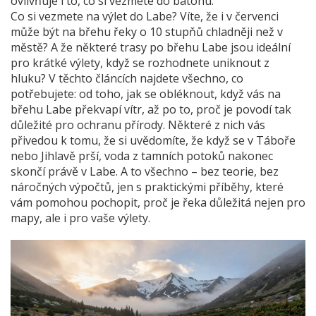
ovlivňuje i to, co si vezmete do batohu.
Co si vezmete na výlet do Labe? Víte, že i v červenci
může být na břehu řeky o 10 stupňů chladněji než v
městě? A že některé trasy po břehu Labe jsou ideální
pro krátké výlety, když se rozhodnete uniknout z
hluku? V těchto článcích najdete všechno, co
potřebujete: od toho, jak se obléknout, když vás na
břehu Labe překvapí vítr, až po to, proč je povodí tak
důležité pro ochranu přírody. Některé z nich vás
přivedou k tomu, že si uvědomíte, že když se v Táboře
nebo Jihlavě prší, voda z tamních potoků nakonec
skončí právě v Labe. A to všechno – bez teorie, bez
náročných výpočtů, jen s praktickými příběhy, které
vám pomohou pochopit, proč je řeka důležitá nejen pro
mapy, ale i pro vaše výlety.