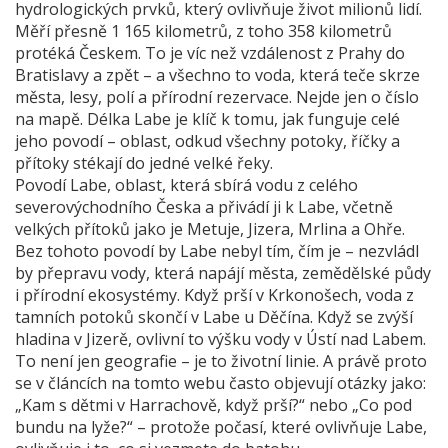
hydrologických prvků, který ovlivňuje život milionů lidí.
Měří přesně 1 165 kilometrů, z toho 358 kilometrů
protéká Českem. To je víc než vzdálenost z Prahy do
Bratislavy a zpět – a všechno to voda, která teče skrze
města, lesy, polí a přírodní rezervace. Nejde jen o číslo
na mapě. Délka Labe je klíč k tomu, jak funguje celé
jeho povodí – oblast, odkud všechny potoky, říčky a
přítoky stékají do jedné velké řeky.
Povodí Labe
,
oblast, která sbírá vodu z celého
severovýchodního Česka a přivádí ji k Labe, včetně
velkých přítoků jako je Metuje, Jizera, Mrlina a Ohře
.
Bez tohoto povodí by Labe nebyl tím, čím je – nezvládl
by přepravu vody, která napájí města, zemědělské půdy
i přírodní ekosystémy. Když prší v Krkonošech, voda z
tamních potoků skončí v Labe u Děčína. Když se zvýší
hladina v Jizerě, ovlivní to výšku vody v Ústí nad Labem.
To není jen geografie – je to životní linie. A právě proto
se v článcích na tomto webu často objevují otázky jako:
„Kam s dětmi v Harrachově, když prší?“ nebo „Co pod
bundu na lyže?“ – protože počasí, které ovlivňuje Labe,