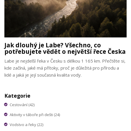
Jak dlouhý je Labe? Všechno, co
potřebujete vědět o největší řece Česka
Labe je nejdelší řeka v Česku s délkou 1 165 km. Přečtěte si,
kde začíná, jaké má přítoky, proč je důležitá pro přírodu a
lidé a jaká je její současná kvalita vody.
Kategorie
Cestování
(42)
Aktivity v táboře při dešti
(24)
Vodstvo a řeky
(22)