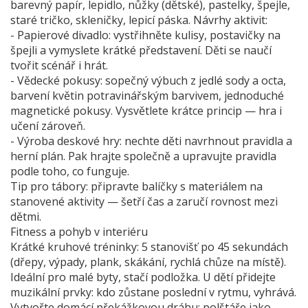
barevný papír, lepidlo, nůžky (dětské), pastelky, špejle,
staré tričko, skleničky, lepicí páska. Návrhy aktivit:
- Papierové divadlo: vystřihněte kulisy, postavičky na
špejli a vymyslete krátké představení. Děti se naučí
tvořit scénář i hrát.
- Vědecké pokusy: sopečný výbuch z jedlé sody a octa,
barvení květin potravinářským barvivem, jednoduché
magnetické pokusy. Vysvětlete krátce princip — hra i
učení zároveň.
- Výroba deskové hry: nechte děti navrhnout pravidla a
herní plán. Pak hrajte společně a upravujte pravidla
podle toho, co funguje.
Tip pro tábory: připravte balíčky s materiálem na
stanovené aktivity — šetří čas a zaručí rovnost mezi
dětmi.
Fitness a pohyb v interiéru
Krátké kruhové tréninky: 5 stanovišť po 45 sekundách
(dřepy, výpady, plank, skákání, rychlá chůze na místě).
Ideální pro malé byty, stačí podložka. U dětí přidejte
muzikální prvky: kdo zůstane poslední v rytmu, vyhrává.
Vytvořte domácí překážkovou dráhu: polštáře jako