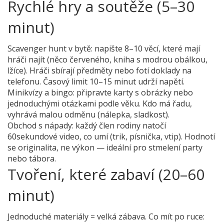
Rychlé hry a soutěže (5–30
minut)
Scavenger hunt v bytě: napište 8–10 věcí, které mají
hráči najít (něco červeného, kniha s modrou obálkou,
lžíce). Hráči sbírají předměty nebo fotí doklady na
telefonu. Časový limit 10–15 minut udrží napětí.
Minikvízy a bingo: připravte karty s obrázky nebo
jednoduchými otázkami podle věku. Kdo má řadu,
vyhrává malou odměnu (nálepka, sladkost).
Obchod s nápady: každý člen rodiny natočí
60sekundové video, co umí (trik, písnička, vtip). Hodnotí
se originalita, ne výkon — ideální pro stmelení party
nebo tábora.
Tvoření, které zabaví (20–60
minut)
Jednoduché materiály = velká zábava. Co mít po ruce: