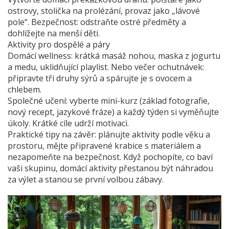
ostrovy, stolička na prolézání, provaz jako „lávové
pole“. Bezpečnost: odstraňte ostré předměty a
dohlížejte na menší děti.
Aktivity pro dospělé a páry
Domácí wellness: krátká masáž nohou, maska z jogurtu
a medu, uklidňující playlist. Nebo večer ochutnávek:
připravte tři druhy sýrů a spárujte je s ovocem a
chlebem.
Společné učení: vyberte mini-kurz (základ fotografie,
nový recept, jazykové fráze) a každý týden si vyměňujte
úkoly. Krátké cíle udrží motivaci.
Praktické tipy na závěr: plánujte aktivity podle věku a
prostoru, mějte připravené krabice s materiálem a
nezapomeňte na bezpečnost. Když pochopíte, co baví
vaši skupinu, domácí aktivity přestanou být náhradou
za výlet a stanou se první volbou zábavy.