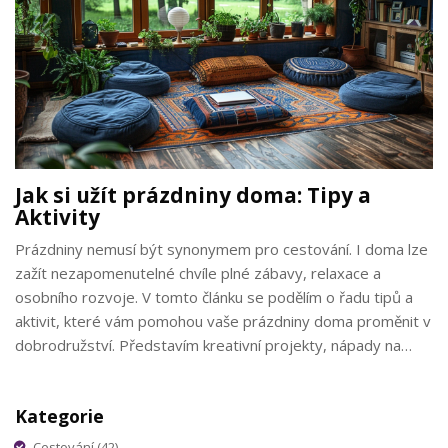
Jak si užít prázdniny doma: Tipy a
Aktivity
Prázdniny nemusí být synonymem pro cestování. I doma lze
zažít nezapomenutelné chvíle plné zábavy, relaxace a
osobního rozvoje. V tomto článku se podělím o řadu tipů a
aktivit, které vám pomohou vaše prázdniny doma proměnit v
dobrodružství. Představím kreativní projekty, nápady na
relaxaci a způsoby, jak se věnovat osobnímu rozvoji.
Ponoříme se do možností, jak si domácí prázdniny užít
Kategorie
naplno, bez pocitu, že něco zmeškáme.
Cestování
(42)