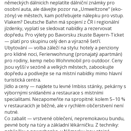
německých dálnicích neplatíte dálniční známky pro
osobní auta, ale dávejte pozor na „Umweltzone“ (eko-
zóny) ve městech, kam potřebujete nálepku pro vstup.
Vlakem? Deutsche Bahn má spojení z ČR i regionální
jízdenky, vyplatí se sledovat nabídky a rezervovat
dopředu. Pro výlety po Bavorsku zkuste Bayern-Ticket
— platí pro skupinu celý den a výrazně šetří.
Ubytování — volba záleží na stylu: hotely a penziony
pro klidné noci, Ferienwohnung (pronajatý apartmán)
pro rodiny, kemp nebo Wohnmobil pro outdoor. Ceny
jsou vyšší v sezóně a velkých městech, zabookujte
dopředu a podívejte se na místní nabídky mimo hlavní
turistická centra.
Jídlo a ceny — najdete tu levné Imbiss stánky, pekárny s
výbornými snídaněmi a restaurace s místními
specialitami. Nezapomeňte na spropitné: kolem 5–10 %
v restauracích je běžné, ale v rychlém občerstvení není
nutné.
Co zabalit — vrstvené oblečení, nepremokavou bundu,
pevné boty na túry a základní lékárničku. Z techniky: