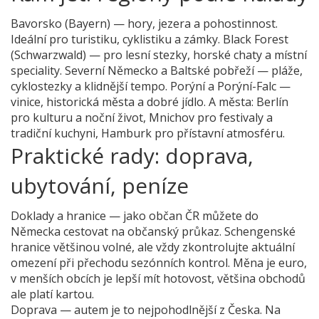
Bavorsko (Bayern) — hory, jezera a pohostinnost.
Ideální pro turistiku, cyklistiku a zámky. Black Forest
(Schwarzwald) — pro lesní stezky, horské chaty a místní
speciality. Severní Německo a Baltské pobřeží — pláže,
cyklostezky a klidnější tempo. Porýní a Porýní-Falc —
vinice, historická města a dobré jídlo. A města: Berlín
pro kulturu a noční život, Mnichov pro festivaly a
tradiční kuchyni, Hamburk pro přístavní atmosféru.
Praktické rady: doprava,
ubytování, peníze
Doklady a hranice — jako občan ČR můžete do
Německa cestovat na občanský průkaz. Schengenské
hranice většinou volné, ale vždy zkontrolujte aktuální
omezení při přechodu sezónních kontrol. Měna je euro,
v menších obcích je lepší mít hotovost, většina obchodů
ale platí kartou.
Doprava — autem je to nejpohodlnější z Česka. Na