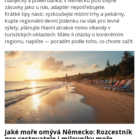
nabíječky a powerbanka, v Německu jsou stejné
zásuvky jako u nás, adaptér nepotřebujete.
Krátké tipy navíc: vyzkoušejte místní trhy a pekárny,
kupte regionální denní jízdenku na vlak pro levné
výlety, plánujte hlavní atrakce mimo víkendy v
turistických oblastech. Máte-li otázky o konkrétním
regionu, napište — poradím podle toho, co chcete zažít.
Jaké moře omývá Německo: Rozcestník
pro cestovatele i milovníky moře