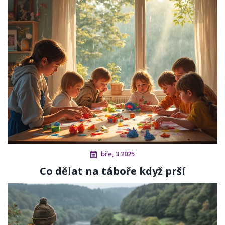
bře, 3 2025
Co dělat na táboře když prší