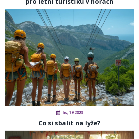
pro letní turistiku v horách
lis, 19 2023
Co si sbalit na lyže?