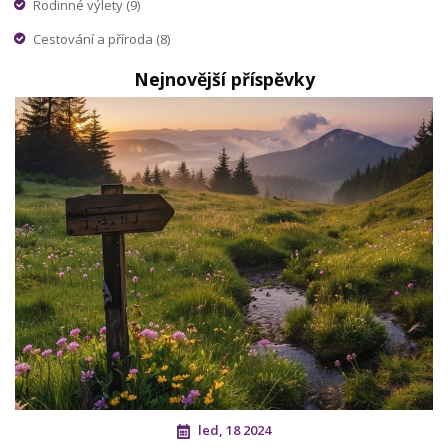
Rodinné výlety
(9)
Cestování a příroda
(8)
Nejnovější příspěvky
led, 18 2024