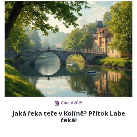
úno, 6 2025
Jaká řeka teče v Kolíně? Přítok Labe
čeká!