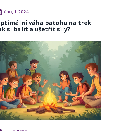
úno, 1 2024
ptimální váha batohu na trek:
ak si balit a ušetřit síly?