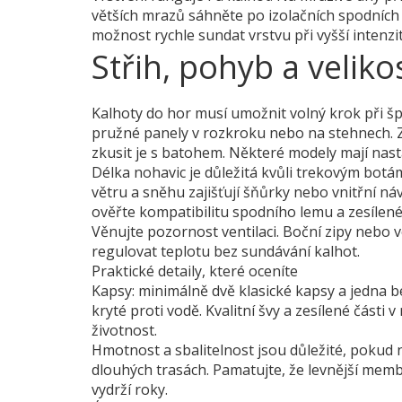
větších mrazů sáhněte po izolačních spodních 
možnost rychle sundat vrstvu při vyšší intenzi
Střih, pohyb a veliko
Kalhoty do hor musí umožnit volný krok při šp
pružné panely v rozkroku nebo na stehnech. Zkon
zkusit je s batohem. Některé modely mají nast
Délka nohavic je důležitá kvůli trekovým botám
větru a sněhu zajišťují šňůrky nebo vnitřní ná
ověřte kompatibilitu spodního lemu a zesílené 
Věnujte pozornost ventilaci. Boční zipy nebo
regulovat teplotu bez sundávání kalhot.
Praktické detaily, které oceníte
Kapsy: minimálně dvě klasické kapsy a jedna 
kryté proti vodě. Kvalitní švy a zesílené části
životnost.
Hmotnost a sbalitelnost jsou důležité, pokud n
dlouhých trasách. Pamatujte, že levnější membrá
vydrží roky.