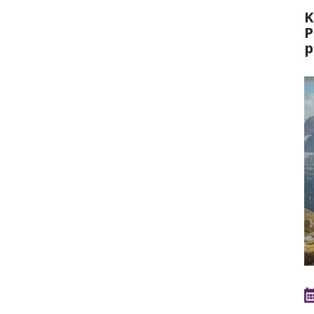
K
P
p