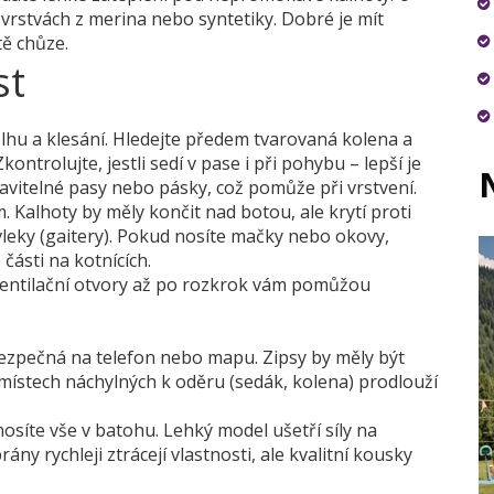
vrstvách z merina nebo syntetiky. Dobré je mít
tě chůze.
st
lhu a klesání. Hledejte předem tvarovaná kolena a
trolujte, jestli sedí v pase i při pohybu – lepší je
avitelné pasy nebo pásky, což pomůže při vrstvení.
. Kalhoty by měly končit nad botou, ale krytí proti
vleky (gaitery). Pokud nosíte mačky nebo okovy,
části na kotnících.
 ventilační otvory až po rozkrok vám pomůžou
bezpečná na telefon nebo mapu. Zipsy by měly být
 v místech náchylných k oděru (sedák, kolena) prodlouží
osíte vše v batohu. Lehký model ušetří síly na
ny rychleji ztrácejí vlastnosti, ale kvalitní kousky