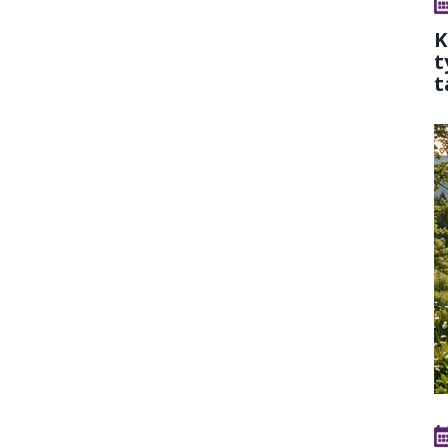
K
t
t