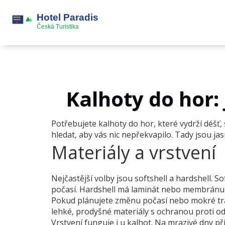
Kalhoty do hor: 
Potřebujete kalhoty do hor, které vydrží déšť,
hledat, aby vás nic nepřekvapilo. Tady jsou jasn
Materiály a vrstvení
Nejčastější volby jsou softshell a hardshell. S
počasí. Hardshell má laminát nebo membránu (
Pokud plánujete změnu počasí nebo mokré trasy
lehké, prodyšné materiály s ochranou proti od
Vrstvení funguje i u kalhot. Na mrazivé dny p