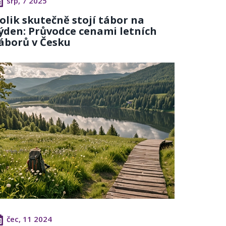
srp, 7 2025
olik skutečně stojí tábor na
ýden: Průvodce cenami letních
áborů v Česku
čec, 11 2024