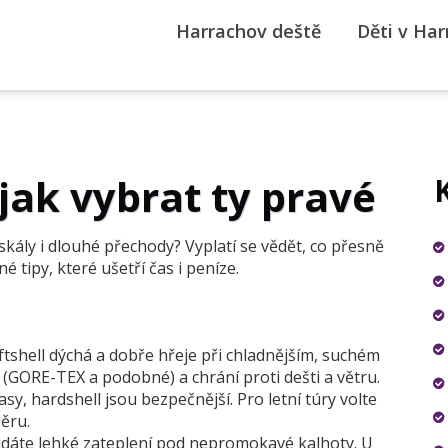
Harrachov deště
Děti v Ha
jak vybrat ty pravé
 skály i dlouhé přechody? Vyplatí se vědět, co přesně
é tipy, které ušetří čas i peníze.
oftshell dýchá a dobře hřeje při chladnějším, suchém
GORE-TEX a podobné) a chrání proti dešti a větru.
, hardshell jsou bezpečnější. Pro letní túry volte
ěru.
řidáte lehké zateplení pod nepromokavé kalhoty. U