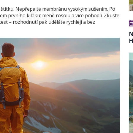
le štítku. Nepřepalte membránu vysokým sušením. Po
em prvního kiláku: méně rosolu a více pohodlí. Zkuste
est – rozhodnutí pak uděláte rychleji a bez
N
H