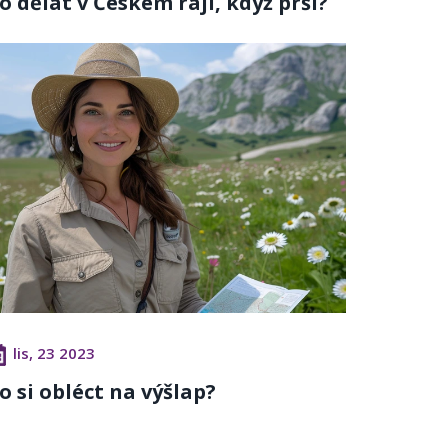
o dělat v Českém ráji, když prší?
lis, 23 2023
o si obléct na výšlap?