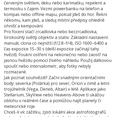
červeným světlem, deku nebo karimatku, repelent a
termosku s čajem. Vezmi powerbanku na telefon a
kompas nebo offline mapu, pokud jdeš do hor. Řekni
někomu, kam jdeš, a sleduj místní předpisy ohledně
ohnišť a kempování.
Pro focení stačí zrcadlovka nebo bezzrcadlovka,
širokoúhlý světlý objektiv a stativ. Základní nastavení:
manuál, clona co nejnižší (f/2.8–f/4), ISO 1600–6400 a
čas expozice 15–30 s (delší expozice začínají tahy
hvězd). Foukni ostření na nekonečno nebo zaostř na
jasnou hvězdu pomocí živého náhledu. Použij dálkovou
spoušť nebo intervalometr, aby fotky nebyly
rozmazané.
Jak poznat souhvězdí? Začni snadnými orientačními
body: severka (Polárka) pro sever, Orion v zimě a letní
trojúhelník (Vega, Deneb, Altair) v létě. Aplikace jako
Stellarium, SkyView nebo Heavens-Above ti ukážou
oblohu v reálném čase a pomůžou najít planety či
meteorické roje.
Chceš-li víc zážitku, zjisti lokální akce astrofotografů