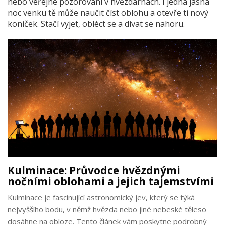
nebo veřejné pozorování v hvězdárnách. I jedna jasná
noc venku tě může naučit číst oblohu a otevře ti nový
koníček. Stačí vyjet, obléct se a dívat se nahoru.
Kulminace: Průvodce hvězdnými
nočními oblohami a jejich tajemstvími
Kulminace je fascinující astronomický jev, který se týká
nejvyššího bodu, v němž hvězda nebo jiné nebeské těleso
dosáhne na obloze. Tento článek vám poskytne podrobný