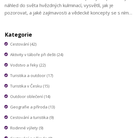
náhled do světa hvězdných kulminací, vysvětlí, jak je
pozorovat, a jaké zajímavosti a vědecké koncepty se s ním
pojí. Dozvíte se, jak kulminace ovlivňuje astronomická
pozorování a jak může být tento jev užitečný pro amatérské
Kategorie
astronomy i profesionály.
Cestování
(42)
Aktivity v táboře při dešti
(24)
Vodstvo a řeky
(22)
Turistika a outdoor
(17)
Turistika v Česku
(15)
Outdoor oblečení
(14)
Geografie a příroda
(13)
Cestování a turistika
(9)
Rodinné výlety
(9)