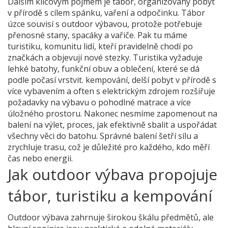
Dalším klíčovým pojmem je
tábor
,
organizovaný pobyt
v přírodě s cílem spánku, vaření a odpočinku
. Tábor
úzce souvisí s outdoor výbavou, protože potřebuje
přenosné stany, spacáky a vařiče. Pak tu máme
turistiku
,
komunitu lidí, kteří pravidelně chodí po
značkách a objevují nové stezky
. Turistika vyžaduje
lehké batohy, funkční obuv a oblečení, které se dá
podle počasí vrstvit.
kempování
,
delší pobyt v přírodě s
více vybavením a often s elektrickým zdrojem
rozšiřuje
požadavky na výbavu o pohodlné matrace a více
úložného prostoru. Nakonec nesmíme zapomenout na
balení na výlet
,
proces, jak efektivně sbalit a uspořádat
všechny věci do batohu
. Správné balení šetří sílu a
zrychluje trasu, což je důležité pro každého, kdo měří
čas nebo energii.
Jak outdoor výbava propojuje
tábor, turistiku a kempování
Outdoor výbava zahrnuje širokou škálu předmětů, ale