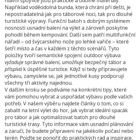
hlavní spojnice jsou praktické a odolné materiály.
Například voděodolná bunda, která chrání při dešti, je
nepostradatelná jak pro táborové noci, tak pro dlouhé
turistické výpravy. Funkční batoh s dobrým systémem
nosnosti usnadní balení na výlet a zároveň poskytne
pohodlí během kempování. Další sem patří multifunkční
nářadí – od švýcarského nože po lehké vařiče – které
šetří místo a čas v každém z těchto scénářů. Tyto
položky tvoří semantické spojení: outdoor výbava
vyžaduje
správné balení,
umožňuje
bezpečný tábor a
přispívá
k úspěšné turistice. Když si tedy připravujete
výbavu, zamyslete se, jak jednotlivé kusy podporují
všechny tři aktivity najednou.
V dalším kroku se podíváme na konkrétní tipy, které
vám pomohou vybrat a uspořádat výbavu podle vašich
potřeb. V našem výběru najdete články o tom, co si
zabalit na letní výlet do hor, jak vybrat ideální spacák
pro tábor a jak optimalizovat batoh pro dlouhé
turistické trasy. Tyto informace vám usnadní plánování
a zaručí, že budete připraveni na jakékoliv počasí nebo
terén. Pojďte se ponořit do praktických rad a inspirace,