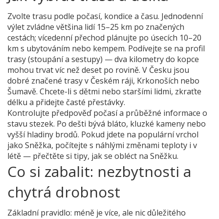
Zvolte trasu podle počasí, kondice a času. Jednodenní
výlet zvládne většina lidí 15–25 km po značených
cestách; vícedenní přechod plánujte po úsecích 10–20
km s ubytováním nebo kempem. Podívejte se na profil
trasy (stoupání a sestupy) — dva kilometry do kopce
mohou trvat víc než deset po rovině. V Česku jsou
dobré značené trasy v Českém ráji, Krkonoších nebo
Šumavě. Chcete-li s dětmi nebo staršími lidmi, zkraťte
délku a přidejte časté přestávky.
Kontrolujte předpověď počasí a průběžné informace o
stavu stezek. Po dešti bývá bláto, kluzké kameny nebo
vyšší hladiny brodů. Pokud jdete na populární vrchol
jako Sněžka, počítejte s náhlými změnami teploty i v
létě — přečtěte si tipy, jak se obléct na Sněžku.
Co si zabalit: nezbytnosti a
chytrá drobnost
Základní pravidlo: méně je více, ale nic důležitého