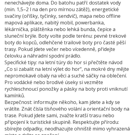
nenechávejte doma. Do batohu patří: dostatek vody
(min. 1,5–2 l na den pro mírnou zátěž), energetické
svačiny (oříšky, tyčinky, sendvič), mapa nebo offline
mapová aplikace, nabitý mobil, powerbanka,
lékárnička, pláštěnka nebo lehká bunda, čepice a
sluneční brýle. Boty volte podle terénu: pevné trekové
boty do kopců, odlehčené trailové boty pro časté pěší
trasy. Pokud jdete večer nebo vícedenně, přidejte
čelovku a náhradní spodní prádlo.
Specifické tipy: na letní túry do hor si přečtěte návod
„Co si zabalit na letní výlet do hor“, na mokré dny mějte
nepromokavé obaly na věci a suché sáčky na oblečení.
Pro vodácké nebo brodivé úseky si vezměte
rychleschnoucí ponožky a pásky na boty proti vniknutí
kamínků.
Bezpečnost: informujte někoho, kam jdete a kdy se
vrátíte. Znát čísla tísňového volání a orientační body na
trase. Pokud jdete sami, zvažte kratší trasu nebo
připojení k turistické skupině. Respektujte přírodu:
sbírejte odpadky, neodhazujte ohniště mimo vyhrazená