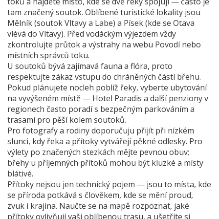
toků a najděte místo, kde se dvě řeky spojují — často je
tam značený soutok. Oblíbené turistické lokality jsou
Mělník (soutok Vltavy a Labe) a Písek (kde se Otava
vlévá do Vltavy). Před vodáckým výjezdem vždy
zkontrolujte průtok a výstrahy na webu Povodí nebo
místních správců toku.
U soutoků bývá zajímavá fauna a flóra, proto
respektujte zákaz vstupu do chráněných částí břehu.
Pokud plánujete nocleh poblíž řeky, vyberte ubytování
na vyvýšeném místě — Hotel Paradis a další penziony v
regionech často poradí s bezpečným parkováním a
trasami pro pěší kolem soutoků.
Pro fotografy a rodiny doporučuju přijít při nízkém
slunci, kdy řeka a přítoky vytvářejí pěkné odlesky. Pro
výlety po značených stezkách mějte pevnou obuv;
břehy u příjemných přítoků mohou být kluzké a místy
blátivé.
Přítoky nejsou jen technický pojem — jsou to místa, kde
se příroda potkává s člověkem, kde se mění proud,
zvuk i krajina. Naučte se na mapě rozpoznat, jaké
přítoky ovlivňují vaši oblíbenou trasu, a ušetříte si