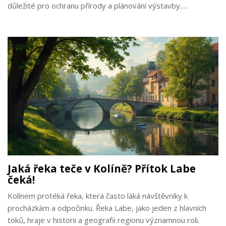
důležité pro ochranu přírody a plánování výstavby.
Nabídneme i pár praktických tipů, jak poznat povodí ve svém
okolí. Povíme si i zajímavosti o místech, kde malý potok
může ovlivnit velkou řeku jako je Labe.
Jaká řeka teče v Kolíně? Přítok Labe
čeká!
Kolínem protéká řeka, která často láká návštěvníky k
procházkám a odpočinku. Řeka Labe, jako jeden z hlavních
toků, hraje v historii a geografii regionu významnou roli.