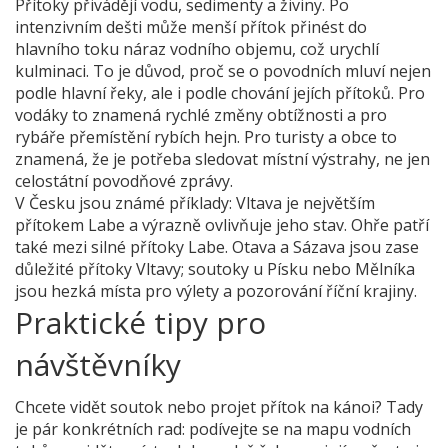
Přítoky přivádějí vodu, sedimenty a živiny. Po
intenzivním dešti může menší přítok přinést do
hlavního toku náraz vodního objemu, což urychlí
kulminaci. To je důvod, proč se o povodních mluví nejen
podle hlavní řeky, ale i podle chování jejích přítoků. Pro
vodáky to znamená rychlé změny obtížnosti a pro
rybáře přemístění rybích hejn. Pro turisty a obce to
znamená, že je potřeba sledovat místní výstrahy, ne jen
celostátní povodňové zprávy.
V Česku jsou známé příklady: Vltava je největším
přítokem Labe a výrazně ovlivňuje jeho stav. Ohře patří
také mezi silné přítoky Labe. Otava a Sázava jsou zase
důležité přítoky Vltavy; soutoky u Písku nebo Mělníka
jsou hezká místa pro výlety a pozorování říční krajiny.
Praktické tipy pro
návštěvníky
Chcete vidět soutok nebo projet přítok na kánoi? Tady
je pár konkrétních rad: podívejte se na mapu vodních