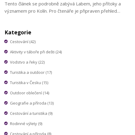
Tento článek se podrobně zabývá Labem, jeho přítoky a
významem pro Kolín. Pro čtenáře je připraven přehled
zajímavostí a tipů, jak si řeku co nejlépe užít. Nejedná se
pouze o přírodní krásu, ale i o důležitý prvek ekosystému a
Kategorie
místní kultury.
Cestování
(42)
Aktivity v táboře při dešti
(24)
Vodstvo a řeky
(22)
Turistika a outdoor
(17)
Turistika v Česku
(15)
Outdoor oblečení
(14)
Geografie a příroda
(13)
Cestování a turistika
(9)
Rodinné výlety
(9)
Cestování a příroda
(8)