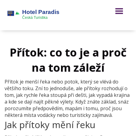
Přítok: co to je a proč
na tom záleží
Přítok je menší řeka nebo potok, který se vlévá do
většího toku. Zní to jednoduše, ale přítoky rozhodují o
tom, jak rychle řeka stoupá při dešti, jak vypadá krajina
a kde se dají najít pěkné výlety. Když znáte základ, snáz
porozumíte předpovědím, mapám i tomu, proč jsou
některá místa vodácky nebo turisticky zajímavá.
Jak přítoky mění řeku