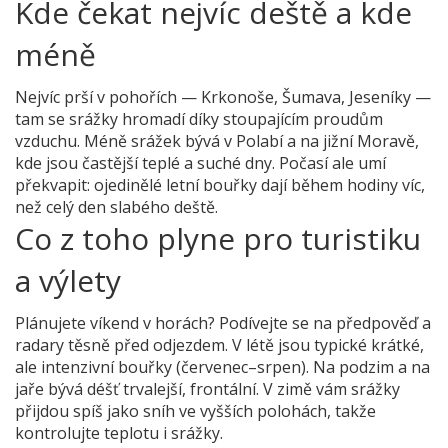
Kde čekat nejvíc deště a kde
méně
Nejvíc prší v pohořích — Krkonoše, Šumava, Jeseníky —
tam se srážky hromadí díky stoupajícím proudům
vzduchu. Méně srážek bývá v Polabí a na jižní Moravě,
kde jsou častější teplé a suché dny. Počasí ale umí
překvapit: ojedinělé letní bouřky dají během hodiny víc,
než celý den slabého deště.
Co z toho plyne pro turistiku
a výlety
Plánujete víkend v horách? Podívejte se na předpověď a
radary těsně před odjezdem. V létě jsou typické krátké,
ale intenzivní bouřky (červenec–srpen). Na podzim a na
jaře bývá déšť trvalejší, frontální. V zimě vám srážky
přijdou spíš jako sníh ve vyšších polohách, takže
kontrolujte teplotu i srážky.