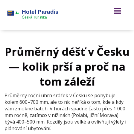
Průměrný déšť v Česku
— kolik prší a proč na
tom záleží
Průměrný roční úhrn srážek v Česku se pohybuje
kolem 600–700 mm, ale to nic neříká o tom, kde a kdy
vám zmokne batoh. V horách spadne často přes 1 000
mm ročně, zatímco v nížinách (Polabí, jižní Morava)
bývá 400–500 mm. Rozdíly jsou velké a ovlivňují výlety i
plánování ubytování.