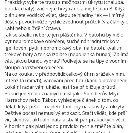
Prakticky: vyberte trasu s možnostmi úkrytu (chalupa,
bouda, chaty), začínejte brzy ráno a mějte plán B. Když
plánujete vodácký výlet, sledujte hladiny řek — i mírný
déšť v povodí může rychle zvednout průtok (viz články o
Labi nebo sjíždění Otavy).
Jak se sbalit: neberte jen pláštěnku. V batohu by mělo
být nepromokavé oblečení, suché náhradní tričko v
igelitovém pytli, nepromokavý obal na batoh, kvalitní
trekové boty a tenká izolace (nebo lehká bunda). Zajímá
vás, jakou bundu vybrat? Podívejte se na tipy o vodním
sloupci a vrstvení oblečení.
Na co koukat v předpovědi: celkový úhrn srážek v mm,
intenzita (mm/h), varování před bouřkami a povodněmi.
Lokální radar vám ukáže, jestli se přibližuje průtrž.
Pokud jedete do známých míst jako Špindlerův Mlýn,
Harrachov nebo Tábor, vyhledejte článek o tom, co
dělat, když prší — najdete tam tipy na aktivity a úkryty.
Deštivé počasí nemusí výlet zkazit. Stačí vědět, kde prší
víc, sledovat aktuální data a sbalit pár praktických věcí.
V horách pak platí jedno pravidlo: rychle změňte plán,
když mraky začnou tónovat šedě — bezpečnost