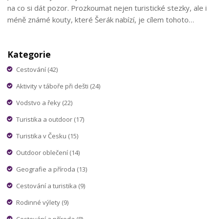
na co si dát pozor. Prozkoumat nejen turistické stezky, ale i
méně známé kouty, které Šerák nabízí, je cílem tohoto
průvodce. Poskytneme vám také praktické tipy a rady, jak si
vaši výpravu co nejvíce užít, ať už jdete sami, s přáteli nebo s
Kategorie
rodinou.
Cestování
(42)
Aktivity v táboře při dešti
(24)
Vodstvo a řeky
(22)
Turistika a outdoor
(17)
Turistika v Česku
(15)
Outdoor oblečení
(14)
Geografie a příroda
(13)
Cestování a turistika
(9)
Rodinné výlety
(9)
Cestování a příroda
(8)