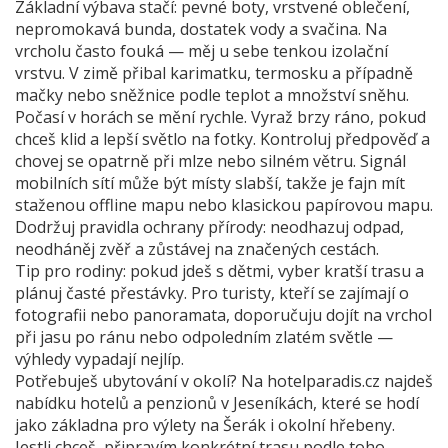
Základní výbava stačí: pevné boty, vrstvené oblečení,
nepromokavá bunda, dostatek vody a svačina. Na
vrcholu často fouká — měj u sebe tenkou izolační
vrstvu. V zimě přibal karimatku, termosku a případně
mačky nebo sněžnice podle teplot a množství sněhu.
Počasí v horách se mění rychle. Vyraž brzy ráno, pokud
chceš klid a lepší světlo na fotky. Kontroluj předpověď a
chovej se opatrně při mlze nebo silném větru. Signál
mobilních sítí může být místy slabší, takže je fajn mít
staženou offline mapu nebo klasickou papírovou mapu.
Dodržuj pravidla ochrany přírody: neodhazuj odpad,
neodháněj zvěř a zůstávej na značených cestách.
Tip pro rodiny: pokud jdeš s dětmi, vyber kratší trasu a
plánuj časté přestávky. Pro turisty, kteří se zajímají o
fotografii nebo panoramata, doporučuju dojít na vrchol
při jasu po ránu nebo odpoledním zlatém světle —
výhledy vypadají nejlíp.
Potřebuješ ubytování v okolí? Na hotelparadis.cz najdeš
nabídku hotelů a penzionů v Jeseníkách, které se hodí
jako základna pro výlety na Šerák i okolní hřebeny.
Jestli chceš, připravím konkrétní trasu podle toho,