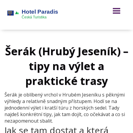
Šerák (Hrubý Jeseník) –
tipy na výlet a
praktické trasy
Šerák je oblíbený vrchol v Hrubém Jeseníku s pěknými
výhledy a relativně snadným přístupem. Hodí se na
jednodenní výlet i kratší túru z horských sedel. Tady
najdeš konkrétní tipy, jak tam dojít, co očekávat a co si
nezapomenout sbalit.
Jak se tam dostat a která