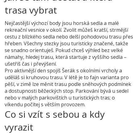
trasa vybrat
Nejčastější výchozí body jsou horská sedla a malé
rekreační vesnice v okolí. Zvolit můžeš kratší, strmější
cestu z blízkého sedla nebo delší pohodovou trasu přes
hřeben. Všechny stezky jsou turisticky značené, takže
se snadno orientuješ. Pokud chceš výhled bez velké
námahy, hledej trasu, která startuje z vyššího sedla –
ušetříš čas i převýšení.
Pro aktivnější den spojíš Šerák s okolními vrcholy a
uděláš si kruhovou trasu. V létě je to fajn varianta pro
pěší, v zimě lze měnit trasu podle sněhových podmínek
a dostupnosti běžeckých stop. Parkování bývá u sedel
nebo v malých parkovištích u turistických tras; o
víkendu počítej s větším provozem.
Co si vzít s sebou a kdy
vyrazit