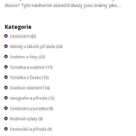
Slunce? Tyto nádherné sluneční úkazy jsou známy jako
prominence a hrají klíčovou roli v tom, jak sluneční energie
ovlivňuje naši planetu a kosmické prostředí. Pojďme spolu
Kategorie
prozkoumat, co to sluneční prominence vlastně jsou, jak
vznikají a proč bychom si na ně měli dávat pozor. Je to téma,
Cestování
(42)
které rozzáří váš den, stejně jako ty obří sluneční smyčky
Aktivity v táboře při dešti
(24)
rozzáří oblohu!
Vodstvo a řeky
(22)
Turistika a outdoor
(17)
Turistika v Česku
(15)
Outdoor oblečení
(14)
Geografie a příroda
(13)
Cestování a turistika
(9)
Rodinné výlety
(9)
Cestování a příroda
(8)