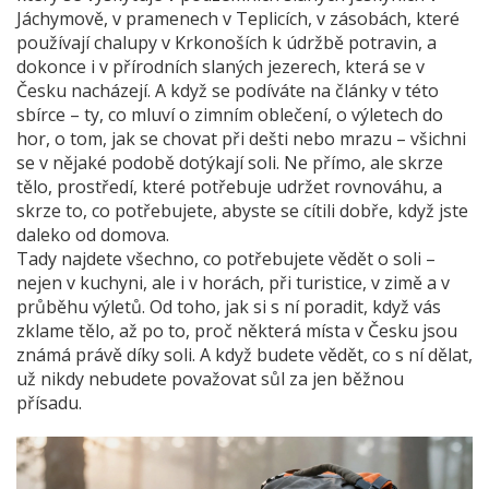
Jáchymově, v pramenech v Teplicích, v zásobách, které
používají chalupy v Krkonoších k údržbě potravin, a
dokonce i v přírodních slaných jezerech, která se v
Česku nacházejí. A když se podíváte na články v této
sbírce – ty, co mluví o zimním oblečení, o výletech do
hor, o tom, jak se chovat při dešti nebo mrazu – všichni
se v nějaké podobě dotýkají soli. Ne přímo, ale skrze
tělo, prostředí, které potřebuje udržet rovnováhu, a
skrze to, co potřebujete, abyste se cítili dobře, když jste
daleko od domova.
Tady najdete všechno, co potřebujete vědět o soli –
nejen v kuchyni, ale i v horách, při turistice, v zimě a v
průběhu výletů. Od toho, jak si s ní poradit, když vás
zklame tělo, až po to, proč některá místa v Česku jsou
známá právě díky soli. A když budete vědět, co s ní dělat,
už nikdy nebudete považovat sůl za jen běžnou
přísadu.