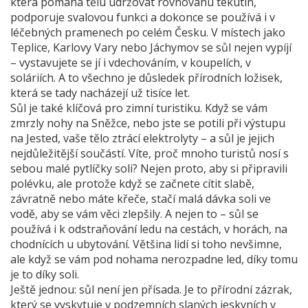
která pomáhá tělu udržovat rovnováhu tekutin,
podporuje svalovou funkci a dokonce se používá i v
léčebných pramenech po celém Česku. V místech jako
Teplice, Karlovy Vary nebo Jáchymov se sůl nejen vypíjí
– vystavujete se jí i vdechováním, v koupelích, v
soláriích. A to všechno je důsledek přírodních ložisek,
která se tady nacházejí už tisíce let.
Sůl je také klíčová pro zimní turistiku. Když se vám
zmrzly nohy na Sněžce, nebo jste se potili při výstupu
na Jested, vaše tělo ztrácí elektrolyty – a sůl je jejich
nejdůležitější součástí. Víte, proč mnoho turistů nosí s
sebou malé pytlíčky soli? Nejen proto, aby si připravili
polévku, ale protože když se začnete cítit slabě,
závratně nebo máte křeče, stačí malá dávka soli ve
vodě, aby se vám věci zlepšily. A nejen to – sůl se
používá i k odstraňování ledu na cestách, v horách, na
chodnících u ubytování. Většina lidí si toho nevšimne,
ale když se vám pod nohama nerozpadne led, díky tomu
je to díky soli.
Ještě jednou: sůl není jen přísada. Je to přírodní zázrak,
který se vyskytuje v podzemních slaných jeskyních v