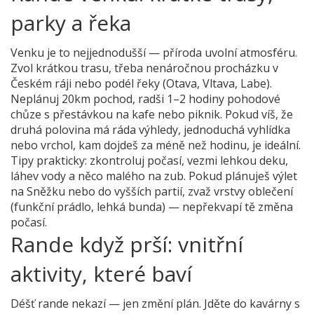
parky a řeka
Venku je to nejjednodušší — příroda uvolní atmosféru.
Zvol krátkou trasu, třeba nenáročnou procházku v
Českém ráji nebo podél řeky (Otava, Vltava, Labe).
Neplánuj 20km pochod, radši 1–2 hodiny pohodové
chůze s přestávkou na kafe nebo piknik. Pokud víš, že
druhá polovina má ráda výhledy, jednoduchá vyhlídka
nebo vrchol, kam dojdeš za méně než hodinu, je ideální.
Tipy prakticky: zkontroluj počasí, vezmi lehkou deku,
láhev vody a něco malého na zub. Pokud plánuješ výlet
na Sněžku nebo do vyšších partií, zvaž vrstvy oblečení
(funkční prádlo, lehká bunda) — nepřekvapí tě změna
počasí.
Rande když prší: vnitřní
aktivity, které baví
Déšť rande nekazí — jen změní plán. Jděte do kavárny s