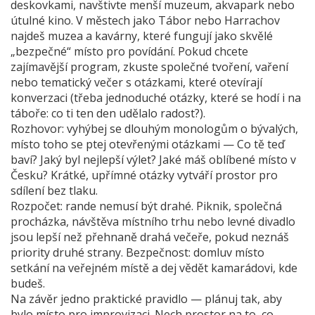
deskovkami, navštivte menší muzeum, akvapark nebo
útulné kino. V městech jako Tábor nebo Harrachov
najdeš muzea a kavárny, které fungují jako skvělé
„bezpečné“ místo pro povídání. Pokud chcete
zajímavější program, zkuste společné tvoření, vaření
nebo tematický večer s otázkami, které otevírají
konverzaci (třeba jednoduché otázky, které se hodí i na
táboře: co ti ten den udělalo radost?).
Rozhovor: vyhýbej se dlouhým monologům o bývalých,
místo toho se ptej otevřenými otázkami — Co tě teď
baví? Jaký byl nejlepší výlet? Jaké máš oblíbené místo v
Česku? Krátké, upřímné otázky vytváří prostor pro
sdílení bez tlaku.
Rozpočet: rande nemusí být drahé. Piknik, společná
procházka, návštěva místního trhu nebo levné divadlo
jsou lepší než přehnaně drahá večeře, pokud neznáš
priority druhé strany. Bezpečnost: domluv místo
setkání na veřejném místě a dej vědět kamarádovi, kde
budeš.
Na závěr jedno praktické pravidlo — plánuj tak, aby
bylo místo pro improvizaci. Nech prostor na to, co