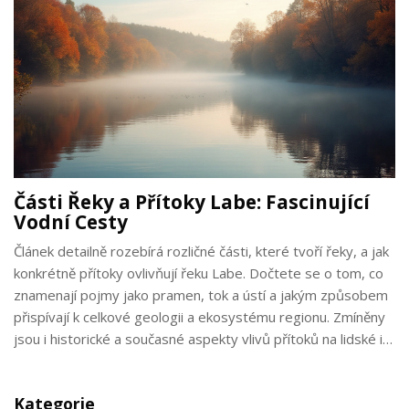
Části Řeky a Přítoky Labe: Fascinující
Vodní Cesty
Článek detailně rozebírá rozličné části, které tvoří řeky, a jak
konkrétně přítoky ovlivňují řeku Labe. Dočtete se o tom, co
znamenají pojmy jako pramen, tok a ústí a jakým způsobem
přispívají k celkové geologii a ekosystému regionu. Zmíněny
jsou i historické a současné aspekty vlivů přítoků na lidské i
přírodní prostředí. Poskytujeme taky několik tipů a
zajímavostí o českých přítocích, které dozajista zviditelní
Kategorie
význam těchto vodních cest.