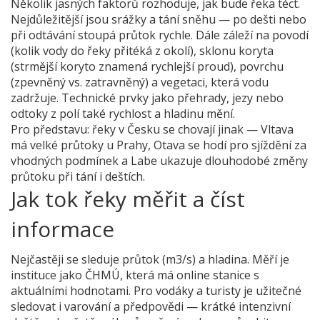
Několik jasných faktorů rozhoduje, jak bude řeka téct.
Nejdůležitější jsou srážky a tání sněhu — po dešti nebo
při odtávání stoupá průtok rychle. Dále záleží na povodí
(kolik vody do řeky přitéká z okolí), sklonu koryta
(strmější koryto znamená rychlejší proud), povrchu
(zpevněný vs. zatravněný) a vegetaci, která vodu
zadržuje. Technické prvky jako přehrady, jezy nebo
odtoky z polí také rychlost a hladinu mění.
Pro představu: řeky v Česku se chovají jinak — Vltava
má velké průtoky u Prahy, Otava se hodí pro sjíždění za
vhodných podmínek a Labe ukazuje dlouhodobé změny
průtoku při tání i deštích.
Jak tok řeky měřit a číst
informace
Nejčastěji se sleduje průtok (m3/s) a hladina. Měří je
instituce jako ČHMÚ, která má online stanice s
aktuálními hodnotami. Pro vodáky a turisty je užitečné
sledovat i varování a předpovědi — krátké intenzivní