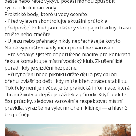
deště nebo řetěz výkyvů počasí mohou způsobit
rychlou kulminaci vody.
Praktické body, které u vody oceníte:
- Před výletem zkontrolujte aktuální průtok a
předpověď. Pokud jsou hlášeny stoupající hladiny, trasu
zrušte nebo změňte.
- U jezu nebo přehrady nikdy nepřecházejte koryto.
Náhlé vypouštění vody mění proud bez varování.
- Pro vodáky: zjistěte doporučené hladiny pro konkrétní
řeku a kontaktujte místní vodácký klub. Zkušení lidé
poradí, kdy je sjíždění bezpečné.
- Při rybaření nebo pikniku držte děti a psy dál od
břehu, zvlášť po dešti, kdy může břeh ztrácet stabilitu.
Tok řeky není jen věda; je to praktická informace, která
chrání životy a zlepšuje zážitek z přírody. Když budete
číst průtoky, sledovat varování a respektovat místní
pravidla, vyrazíte na výlet mnohem klidněji — a hlavně
bezpečněji.