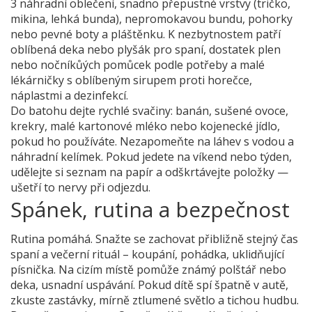
3 náhradní oblečení, snadno přepustné vrstvy (tričko,
mikina, lehká bunda), nepromokavou bundu, pohorky
nebo pevné boty a pláštěnku. K nezbytnostem patří
oblíbená deka nebo plyšák pro spaní, dostatek plen
nebo nočníkůých pomůcek podle potřeby a malé
lékárničky s oblíbeným sirupem proti horečce,
náplastmi a dezinfekcí.
Do batohu dejte rychlé svačiny: banán, sušené ovoce,
krekry, malé kartonové mléko nebo kojenecké jídlo,
pokud ho používáte. Nezapomeňte na láhev s vodou a
náhradní kelímek. Pokud jedete na víkend nebo týden,
udělejte si seznam na papír a odškrtávejte položky —
ušetří to nervy při odjezdu.
Spánek, rutina a bezpečnost
Rutina pomáhá. Snažte se zachovat přibližně stejný čas
spaní a večerní rituál – koupání, pohádka, uklidňující
písnička. Na cizím místě pomůže známý polštář nebo
deka, usnadní uspávání. Pokud dítě spí špatně v autě,
zkuste zastávky, mírně ztlumené světlo a tichou hudbu.