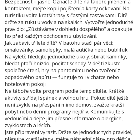
Bezpečnost = jasno. Označte dítě na táboře jménem a
kontaktem, mějte kopii pojištění a karty očkování. Na
turistiku volte kratší trasy s častými zastávkami. Dítě
držte za ruku u vody a na skalách. Vytvořte jednoduché
pravidlo: „Zůstáváme v dohledu dospělého“ a opakujte
ho před každým odchodem z ubytování.
Jak zabavit tříleté dítě? V batohu stačí pár věcí:
omalovánky, samolepky, malá autíčka nebo bublifuk.
Na výletě hledejte jednoduché úkoly: sbírat kamínky,
hledat ptačí hnízdo, počítat schody. V dešti zkuste
společné čtení, hry na pantomimu nebo tvoření z
odpadového papíru — funguje to i v chatce nebo
hotelovém pokoji.
Na táboře volte program podle temp dítěte. Krátké
aktivity střídají spánek a volnou hru. Pokud dítě ještě
není zvyklé na přespání mimo domov, zvažte kratší
pobyt nebo denní programy nejdřív. Komunikujte s
vedoucími a dejte jim přesné informace o alergiích,
zvyklostech a lécích.
Jste připraveni vyrazit. Držte se jednoduchých pravidel,
plánujte kratší etapy, mějte náhradní plány pro déšť a