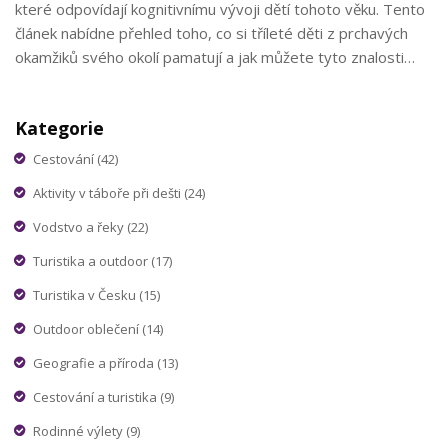
které odpovídají kognitivnímu vývoji dětí tohoto věku. Tento
článek nabídne přehled toho, co si tříleté děti z prchavých
okamžiků svého okolí pamatují a jak můžete tyto znalosti
využít k zabavení dětí, když venku prší. Kromě teoretického
náhledu se dozvíte i konkrétní tipy na aktivity do tábora i do
Kategorie
domácnosti.
Cestování
(42)
Aktivity v táboře při dešti
(24)
Vodstvo a řeky
(22)
Turistika a outdoor
(17)
Turistika v Česku
(15)
Outdoor oblečení
(14)
Geografie a příroda
(13)
Cestování a turistika
(9)
Rodinné výlety
(9)