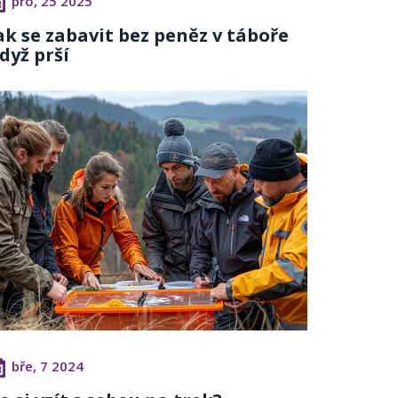
pro, 25 2025
ak se zabavit bez peněz v táboře
dyž prší
bře, 7 2024