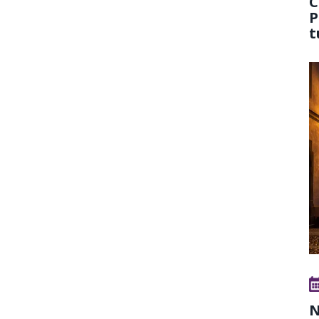
C
P
t
N