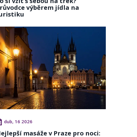
o si vzít s sebou na trek?
růvodce výběrem jídla na
uristiku
dub, 16 2026
ejlepší masáže v Praze pro noci: