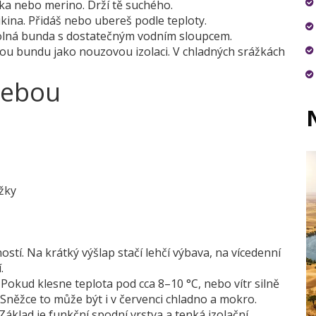
ka nebo merino. Drží tě suchého.
kina. Přidáš nebo ubereš podle teploty.
lná bunda s dostatečným vodním sloupcem.
ou bundu jako nouzovou izolaci. V chladných srážkách
sebou
ožky
stí. Na krátký výšlap stačí lehčí výbava, na vícedenní
.
Pokud klesne teplota pod cca 8–10 °C, nebo vítr silně
a Sněžce to může být i v červenci chladno a mokro.
áklad je funkční spodní vrstva a tenká izolační