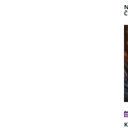
N
Č
K