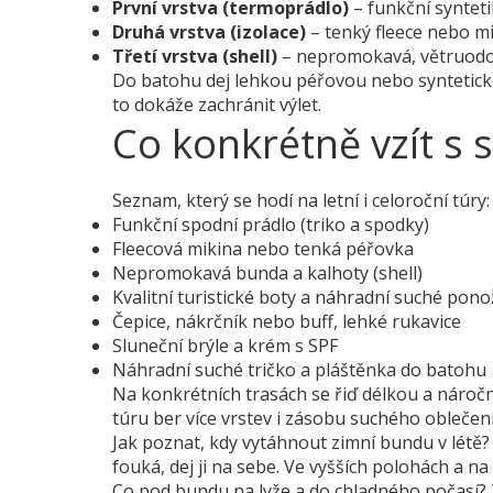
První vrstva (termoprádlo)
– funkční synteti
Druhá vrstva (izolace)
– tenký fleece nebo mi
Třetí vrstva (shell)
– nepromokavá, větruodo
Do batohu dej lehkou péřovou nebo syntetick
to dokáže zachránit výlet.
Co konkrétně vzít s 
Seznam, který se hodí na letní i celoroční túry:
Funkční spodní prádlo (triko a spodky)
Fleecová mikina nebo tenká péřovka
Nepromokavá bunda a kalhoty (shell)
Kvalitní turistické boty a náhradní suché pon
Čepice, nákrčník nebo buff, lehké rukavice
Sluneční brýle a krém s SPF
Náhradní suché tričko a pláštěnka do batohu
Na konkrétních trasách se řiď délkou a náročno
túru ber více vrstev i zásobu suchého oblečení
Jak poznat, kdy vytáhnout zimní bundu v létě? 
fouká, dej ji na sebe. Ve vyšších polohách a n
Co pod bundu na lyže a do chladného počasí? Z