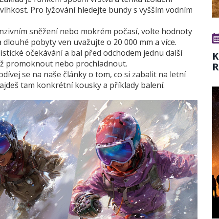
vlhkost. Pro lyžování hledejte bundy s vyšším vodním
tenzivním sněžení nebo mokrém počasí, volte hodnoty
dlouhé pobyty ven uvažujte o 20 000 mm a více.
alistické očekávání a bal před odchodem jednu další
K
 než promoknout nebo prochladnout.
R
ívej se na naše články o tom, co si zabalit na letní
ajdeš tam konkrétní kousky a příklady balení.