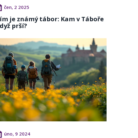
čen, 2 2025
ím je známý tábor: Kam v Táboře
dyž prší?
úno, 9 2024