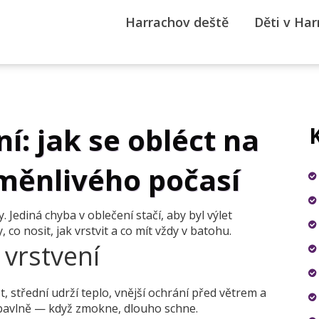
Harrachov deště
Děti v Ha
: jak se obléct na
měnlivého počasí
Jediná chyba v oblečení stačí, aby byl výlet
 co nosit, jak vrstvit a co mít vždy v batohu.
 vrstvení
, střední udrží teplo, vnější ochrání před větrem a
 bavlně — když zmokne, dlouho schne.