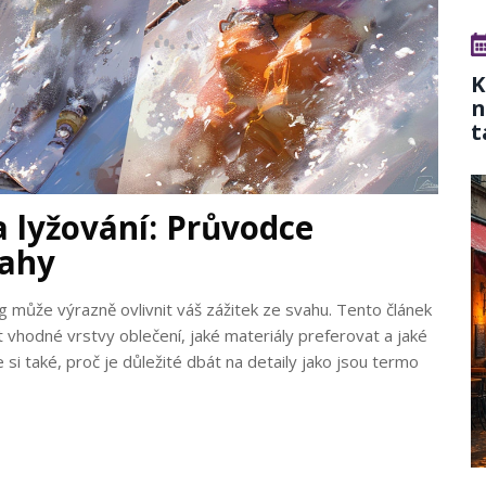
K
n
t
a lyžování: Průvodce
vahy
g může výrazně ovlivnit váš zážitek ze svahu. Tento článek
 vhodné vrstvy oblečení, jaké materiály preferovat a jaké
si také, proč je důležité dbát na detaily jako jsou termo