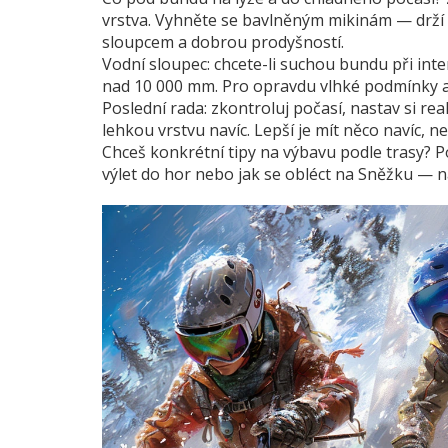
vrstva. Vyhněte se bavlněným mikinám — drží 
sloupcem a dobrou prodyšností.
Vodní sloupec: chcete-li suchou bundu při in
nad 10 000 mm. Pro opravdu vlhké podmínky a 
Poslední rada: zkontroluj počasí, nastav si re
lehkou vrstvu navíc. Lepší je mít něco navíc,
Chceš konkrétní tipy na výbavu podle trasy? Pod
výlet do hor nebo jak se obléct na Sněžku — n