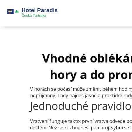
Vhodné oblékání
hory a do pro
V horách se počasí může změnit během hodiny. 
nepříjemný. Tady najdeš jasné a praktické rady,
Jednoduché pravidlo
Vrstvení funguje takto: první vrstva odvede pot
deštěm. Než se rozhodneš, pamatuj: vyhni se