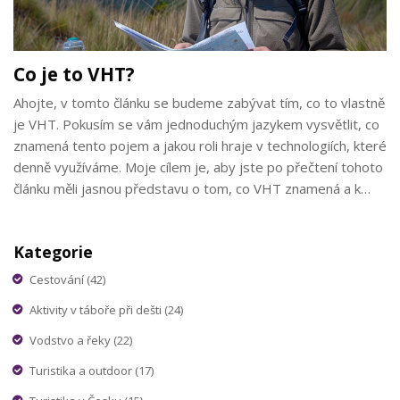
Co je to VHT?
Ahojte, v tomto článku se budeme zabývat tím, co to vlastně
je VHT. Pokusím se vám jednoduchým jazykem vysvětlit, co
znamená tento pojem a jakou roli hraje v technologiích, které
denně využíváme. Moje cílem je, aby jste po přečtení tohoto
článku měli jasnou představu o tom, co VHT znamená a k
čemu se používá. Tak pojďme na to!
Kategorie
Cestování
(42)
Aktivity v táboře při dešti
(24)
Vodstvo a řeky
(22)
Turistika a outdoor
(17)