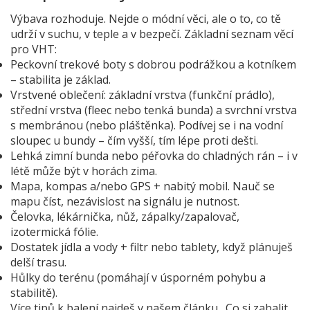
Výbava rozhoduje. Nejde o módní věci, ale o to, co tě
udrží v suchu, v teple a v bezpečí. Základní seznam věcí
pro VHT:
Peckovní trekové boty s dobrou podrážkou a kotníkem
– stabilita je základ.
Vrstvené oblečení: základní vrstva (funkční prádlo),
střední vrstva (fleec nebo tenká bunda) a svrchní vrstva
s membránou (nebo pláštěnka). Podívej se i na vodní
sloupec u bundy – čím vyšší, tím lépe proti dešti.
Lehká zimní bunda nebo péřovka do chladných rán – i v
létě může být v horách zima.
Mapa, kompas a/nebo GPS + nabitý mobil. Nauč se
mapu číst, nezávislost na signálu je nutnost.
Čelovka, lékárnička, nůž, zápalky/zapalovač,
izotermická fólie.
Dostatek jídla a vody + filtr nebo tablety, když plánuješ
delší trasu.
Hůlky do terénu (pomáhají v úsporném pohybu a
stabilitě).
Více tipů k balení najdeš v našem článku „Co si zabalit