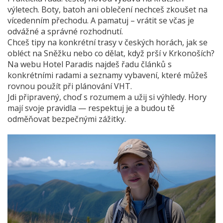
výletech. Boty, batoh ani oblečení nechceš zkoušet na
vícedenním přechodu. A pamatuj – vrátit se včas je
odvážné a správné rozhodnutí.
Chceš tipy na konkrétní trasy v českých horách, jak se
obléct na Sněžku nebo co dělat, když prší v Krkonoších?
Na webu Hotel Paradis najdeš řadu článků s
konkrétními radami a seznamy vybavení, které můžeš
rovnou použít při plánování VHT.
Jdi připravený, choď s rozumem a užij si výhledy. Hory
mají svoje pravidla — respektuj je a budou tě
odměňovat bezpečnými zážitky.