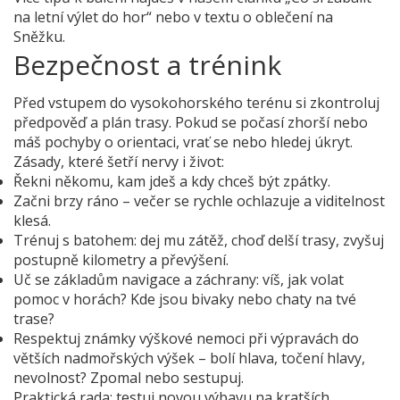
na letní výlet do hor“ nebo v textu o oblečení na
Sněžku.
Bezpečnost a trénink
Před vstupem do vysokohorského terénu si zkontroluj
předpověď a plán trasy. Pokud se počasí zhorší nebo
máš pochyby o orientaci, vrať se nebo hledej úkryt.
Zásady, které šetří nervy i život:
Řekni někomu, kam jdeš a kdy chceš být zpátky.
Začni brzy ráno – večer se rychle ochlazuje a viditelnost
klesá.
Trénuj s batohem: dej mu zátěž, choď delší trasy, zvyšuj
postupně kilometry a převýšení.
Uč se základům navigace a záchrany: víš, jak volat
pomoc v horách? Kde jsou bivaky nebo chaty na tvé
trase?
Respektuj známky výškové nemoci při výpravách do
větších nadmořských výšek – bolí hlava, točení hlavy,
nevolnost? Zpomal nebo sestupuj.
Praktická rada: testuj novou výbavu na kratších