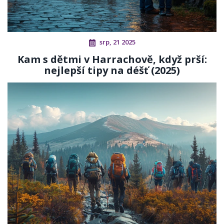
srp, 21 2025
Kam s dětmi v Harrachově, když prší:
nejlepší tipy na déšť (2025)