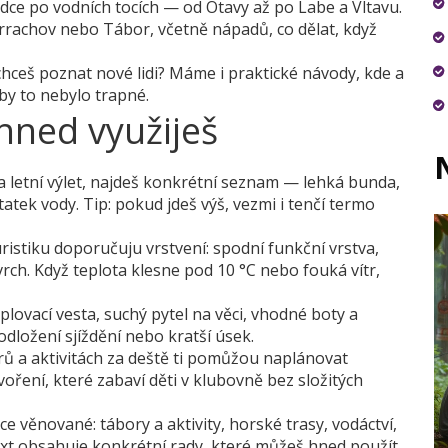
dce po vodních tocích — od Otavy až po Labe a Vltavu.
arrachov nebo Tábor, včetně nápadů, co dělat, když
ceš poznat nové lidi? Máme i praktické návody, kde a
by to nebylo trapné.
 hned využiješ
 na letní výlet, najdeš konkrétní seznam — lehká bunda,
tek vody. Tip: pokud jdeš výš, vezmi i tenčí termo
ristiku doporučuju vrstvení: spodní funkční vrstva,
vrch. Když teplota klesne pod 10 °C nebo fouká vítr,
lovací vesta, suchý pytel na věci, vhodné boty a
 odložení sjíždění nebo kratší úsek.
rů a aktivitách za deště ti pomůžou naplánovat
oření, které zabaví děti v klubovně bez složitých
ce věnované: tábory a aktivity, horské trasy, vodáctví,
text obsahuje konkrétní rady, které můžeš hned použít.