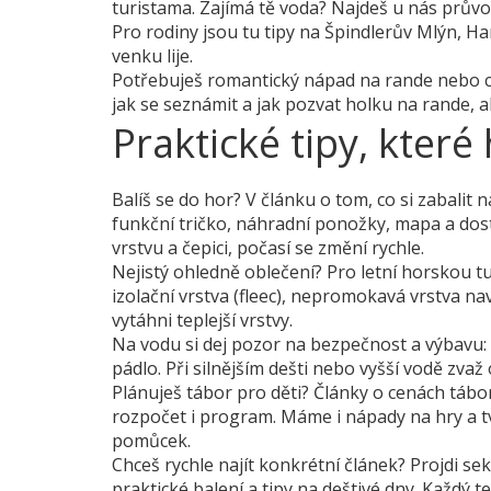
turistama. Zajímá tě voda? Najdeš u nás průvo
Pro rodiny jsou tu tipy na Špindlerův Mlýn, H
venku lije.
Potřebuješ romantický nápad na rande nebo ch
jak se seznámit a jak pozvat holku na rande, a
Praktické tipy, které
Balíš se do hor? V článku o tom, co si zabalit
funkční tričko, náhradní ponožky, mapa a dosta
vrstvu a čepici, počasí se změní rychle.
Nejistý ohledně oblečení? Pro letní horskou tu
izolační vrstva (fleec), nepromokavá vrstva na
vytáhni teplejší vrstvy.
Na vodu si dej pozor na bezpečnost a výbavu: p
pádlo. Při silnějším dešti nebo vyšší vodě zvaž
Plánuješ tábor pro děti? Články o cenách tábo
rozpočet i program. Máme i nápady na hry a tv
pomůcek.
Chceš rychle najít konkrétní článek? Projdi sek
praktické balení a tipy na deštivé dny. Každý 