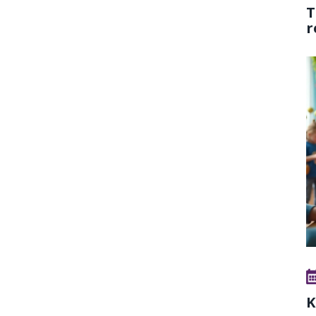
T
r
K