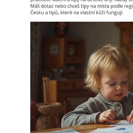
Máš dotaz nebo chceš tipy na místa podle reg
Česku a tipů, které na vlastní kůži fungují.