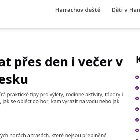
Harrachov deště
Děti v Ha
at přes den i večer v
esku
 praktické tipy pro výlety, rodinné aktivity, tábory i
, jak se obléct do hor, kam vyrazit na vodu nebo jak
kých horách a trasách, které nejsou přeplněné