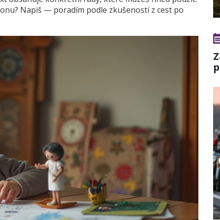
ionu? Napiš — poradím podle zkušeností z cest po
Z
p