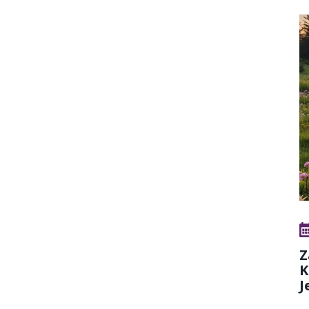
Z
K
J