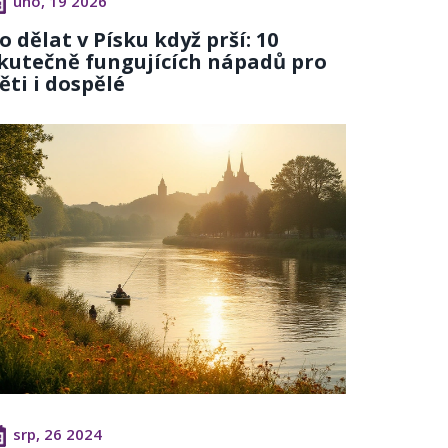
úno, 19 2026
o dělat v Písku když prší: 10
kutečně fungujících nápadů pro
ěti i dospělé
srp, 26 2024