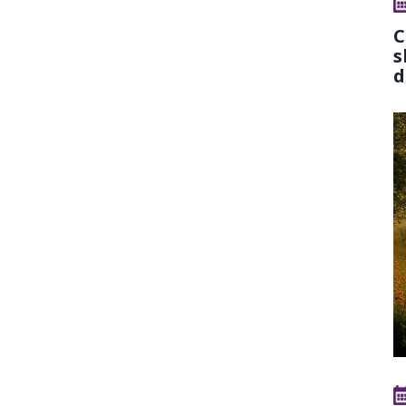
C
s
d