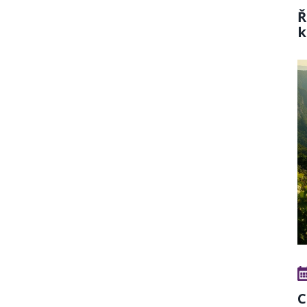
Ř
k
C