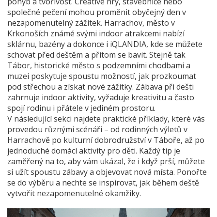
pohyb a tvořivost
. Creative hry, stavebnice nebo
společné pečení mohou proměnit obyčejný den v
nezapomenutelný zážitek.
Harrachov
,
město v
Krkonoších známé svými indoor atrakcemi
nabízí
sklárnu, bazény a dokonce i iQLANDIA, kde se můžete
schovat před deštěm a přitom se bavit. Stejně tak
Tábor
,
historické město s podzemními chodbami a
muzei
poskytuje spoustu možností, jak prozkoumat
pod střechou a získat nové zážitky. Zábava při dešti
zahrnuje indoor aktivity, vyžaduje kreativitu a často
spojí rodinu i přátele v jediném prostoru.
V následující sekci najdete praktické příklady, které vás
provedou různými scénáři – od rodinných výletů v
Harrachově po kulturní dobrodružství v Táboře, až po
jednoduché domácí aktivity pro děti. Každý tip je
zaměřený na to, aby vám ukázal, že i když prší, můžete
si užít spoustu zábavy a objevovat nová místa. Ponořte
se do výběru a nechte se inspirovat, jak během deště
vytvořit nezapomenutelné okamžiky.