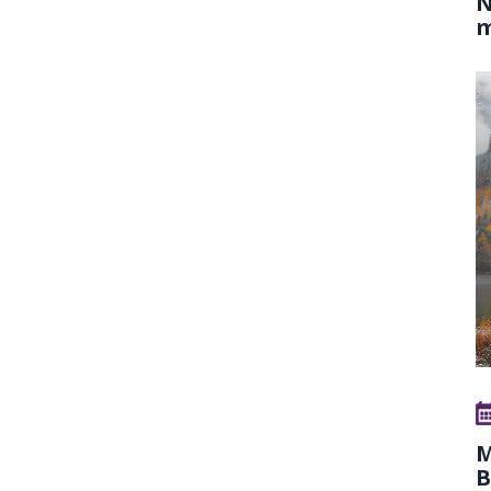
N
m
M
B