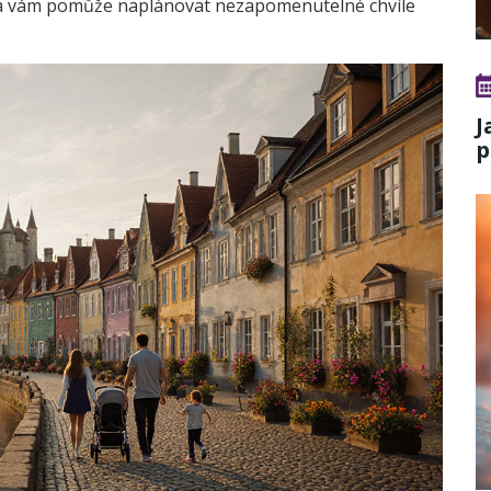
která vám pomůže naplánovat nezapomenutelné chvíle
J
p