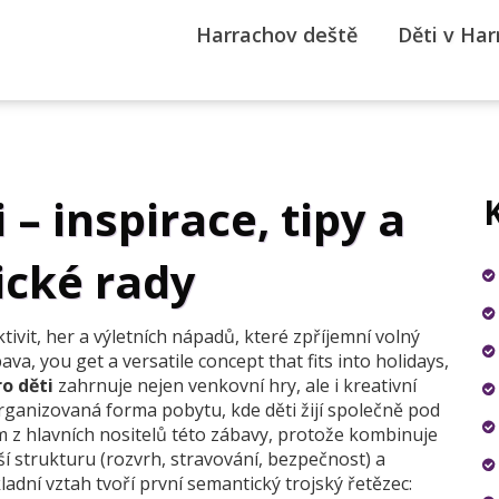
Harrachov deště
Děti v Ha
 – inspirace, tipy a
ické rady
tivit, her a výletních nápadů, které zpříjemní volný
bava
, you get a versatile concept that fits into holidays,
o děti
zahrnuje nejen venkovní hry, ale i kreativní
rganizovaná forma pobytu, kde děti žijí společně pod
m z hlavních nositelů této zábavy, protože kombinuje
í strukturu (rozvrh, stravování, bezpečnost) a
adní vztah tvoří první semantický trojský řetězec: