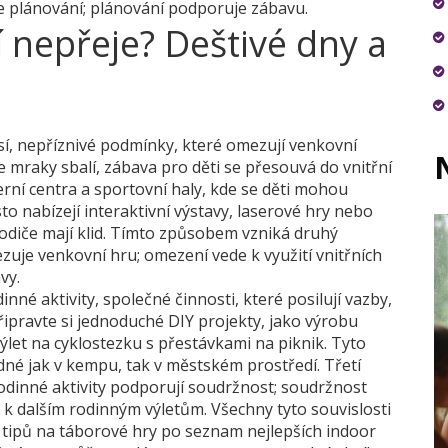
je plánování; plánování podporuje zábavu.
í nepřeje? Deštivé dny a
sí
,
nepříznivé podmínky, které omezují venkovní
se mraky sbalí, zábava pro děti se přesouvá do
vnitřní
ní centra a sportovní haly, kde se děti mohou
sto nabízejí interaktivní výstavy, laserové hry nebo
a rodiče mají klid. Tímto způsobem vzniká druhý
zuje venkovní hru; omezení vede k využití vnitřních
vy.
inné aktivity
,
společné činnosti, které posilují vazby,
Připravte si jednoduché DIY projekty, jako výrobu
let na cyklostezku s přestávkami na piknik. Tyto
odné jak v kempu, tak v městském prostředí. Třetí
rodinné aktivity podporují soudržnost; soudržnost
e k dalším rodinným výletům. Všechny tyto souvislosti
h tipů na táborové hry po seznam nejlepších indoor