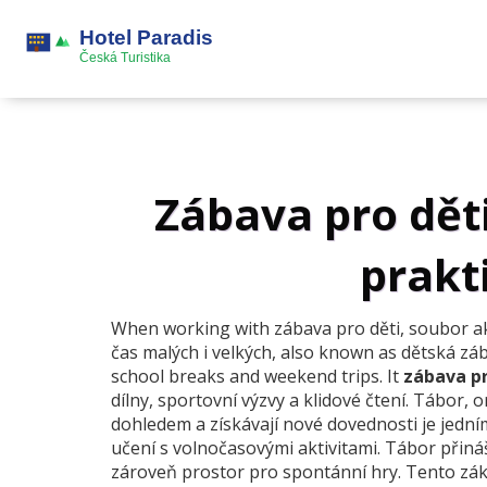
Zábava pro děti
prakt
When working with
zábava pro děti
,
soubor ak
čas malých i velkých
, also known as
dětská zá
school breaks and weekend trips. It
zábava pr
dílny, sportovní výzvy a klidové čtení.
Tábor
,
o
dohledem a získávají nové dovednosti
je jední
učení s volnočasovými aktivitami. Tábor přináš
zároveň prostor pro spontánní hry. Tento zákl