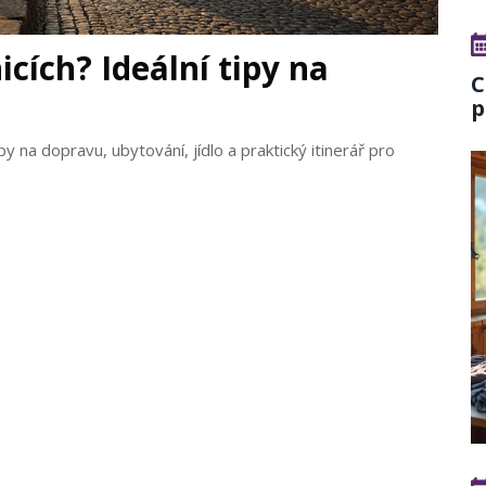
cích? Ideální tipy na
C
p
py na dopravu, ubytování, jídlo a praktický itinerář pro