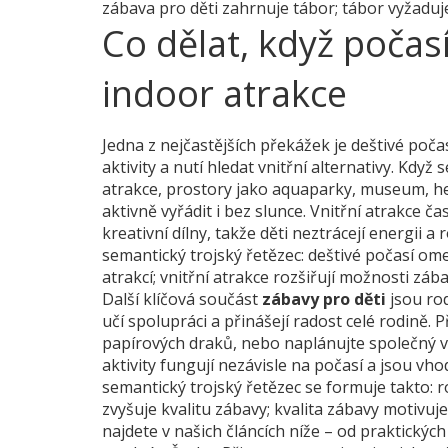
zábava pro děti zahrnuje tábor; tábor vyžadu
Co dělat, když počas
indoor atrakce
Jedna z nejčastějších překážek je
deštivé poča
aktivity a nutí hledat vnitřní alternativy
. Když 
atrakce
,
prostory jako aquaparky, museum, her
aktivně vyřádit i bez slunce
. Vnitřní atrakce ča
kreativní dílny, takže děti neztrácejí energii 
semantický trojský řetězec: deštivé počasí ome
atrakcí; vnitřní atrakce rozšiřují možnosti zába
Další klíčová součást
zábavy pro děti
jsou
rod
učí spolupráci a přinášejí radost celé rodině
. 
papírových draků, nebo naplánujte společný vý
aktivity fungují nezávisle na počasí a jsou vh
semantický trojský řetězec se formuje takto: 
zvyšuje kvalitu zábavy; kvalita zábavy motivuj
najdete v našich článcích níže – od praktickýc